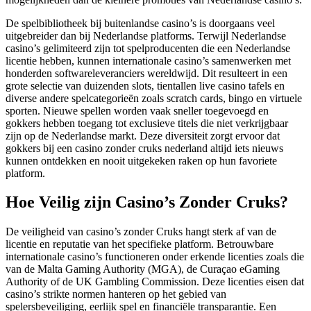
De spelbibliotheek bij buitenlandse casino’s is doorgaans veel
uitgebreider dan bij Nederlandse platforms. Terwijl Nederlandse
casino’s gelimiteerd zijn tot spelproducenten die een Nederlandse
licentie hebben, kunnen internationale casino’s samenwerken met
honderden softwareleveranciers wereldwijd. Dit resulteert in een
grote selectie van duizenden slots, tientallen live casino tafels en
diverse andere spelcategorieën zoals scratch cards, bingo en virtuele
sporten. Nieuwe spellen worden vaak sneller toegevoegd en
gokkers hebben toegang tot exclusieve titels die niet verkrijgbaar
zijn op de Nederlandse markt. Deze diversiteit zorgt ervoor dat
gokkers bij een casino zonder cruks nederland altijd iets nieuws
kunnen ontdekken en nooit uitgekeken raken op hun favoriete
platform.
Hoe Veilig zijn Casino’s Zonder Cruks?
De veiligheid van casino’s zonder Cruks hangt sterk af van de
licentie en reputatie van het specifieke platform. Betrouwbare
internationale casino’s functioneren onder erkende licenties zoals die
van de Malta Gaming Authority (MGA), de Curaçao eGaming
Authority of de UK Gambling Commission. Deze licenties eisen dat
casino’s strikte normen hanteren op het gebied van
spelersbeveiliging, eerlijk spel en financiële transparantie. Een