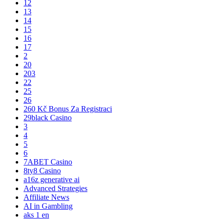
12
13
14
15
16
17
2
20
203
22
25
26
260 Kč Bonus Za Registraci
29black Casino
3
4
5
6
7ABET Casino
8ty8 Casino
a16z generative ai
Advanced Strategies
Affiliate News
AI in Gambling
aks 1 en