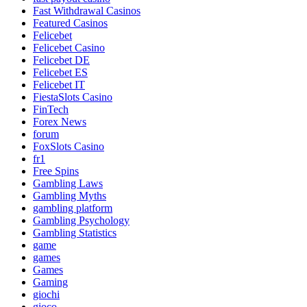
Fast Withdrawal Casinos
Featured Casinos
Felicebet
Felicebet Casino
Felicebet DE
Felicebet ES
Felicebet IT
FiestaSlots Casino
FinTech
Forex News
forum
FoxSlots Casino
fr1
Free Spins
Gambling Laws
Gambling Myths
gambling platform
Gambling Psychology
Gambling Statistics
game
games
Games
Gaming
giochi
gioco