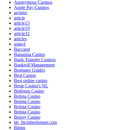
Anonymous Casinos
Apple Pay Casinos
archive
article
article15
article19
article32
articles
asino1
Baccarat
Bananzia Casino
Bank Transfer Casinos
Bankroll Management
Beginner Guides
Best Casino
Best online casino
Beste Casino's NL
Betfouru Casino
Betista Casino
Betista Casino
Betista Casino
Betista Casino
Betory Casino
bh_fitclubreformer.com
Bingo