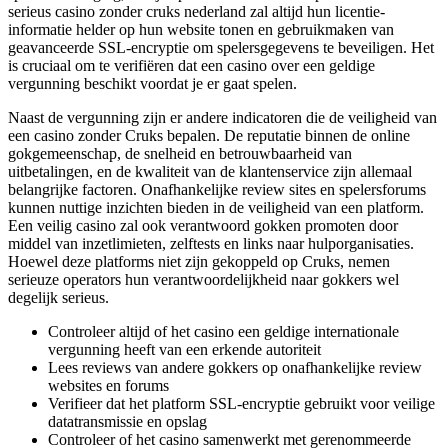
serieus casino zonder cruks nederland zal altijd hun licentie-
informatie helder op hun website tonen en gebruikmaken van
geavanceerde SSL-encryptie om spelersgegevens te beveiligen. Het
is cruciaal om te verifiëren dat een casino over een geldige
vergunning beschikt voordat je er gaat spelen.
Naast de vergunning zijn er andere indicatoren die de veiligheid van
een casino zonder Cruks bepalen. De reputatie binnen de online
gokgemeenschap, de snelheid en betrouwbaarheid van
uitbetalingen, en de kwaliteit van de klantenservice zijn allemaal
belangrijke factoren. Onafhankelijke review sites en spelersforums
kunnen nuttige inzichten bieden in de veiligheid van een platform.
Een veilig casino zal ook verantwoord gokken promoten door
middel van inzetlimieten, zelftests en links naar hulporganisaties.
Hoewel deze platforms niet zijn gekoppeld op Cruks, nemen
serieuze operators hun verantwoordelijkheid naar gokkers wel
degelijk serieus.
Controleer altijd of het casino een geldige internationale
vergunning heeft van een erkende autoriteit
Lees reviews van andere gokkers op onafhankelijke review
websites en forums
Verifieer dat het platform SSL-encryptie gebruikt voor veilige
datatransmissie en opslag
Controleer of het casino samenwerkt met gerenommeerde