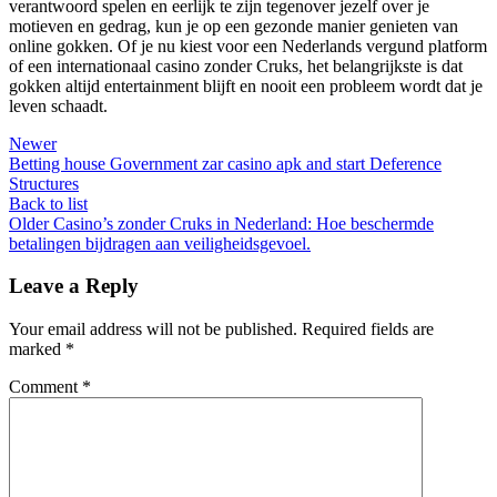
verantwoord spelen en eerlijk te zijn tegenover jezelf over je
motieven en gedrag, kun je op een gezonde manier genieten van
online gokken. Of je nu kiest voor een Nederlands vergund platform
of een internationaal casino zonder Cruks, het belangrijkste is dat
gokken altijd entertainment blijft en nooit een probleem wordt dat je
leven schaadt.
Newer
Betting house Government zar casino apk and start Deference
Structures
Back to list
Older
Casino’s zonder Cruks in Nederland: Hoe beschermde
betalingen bijdragen aan veiligheidsgevoel.
Leave a Reply
Your email address will not be published.
Required fields are
marked
*
Comment
*