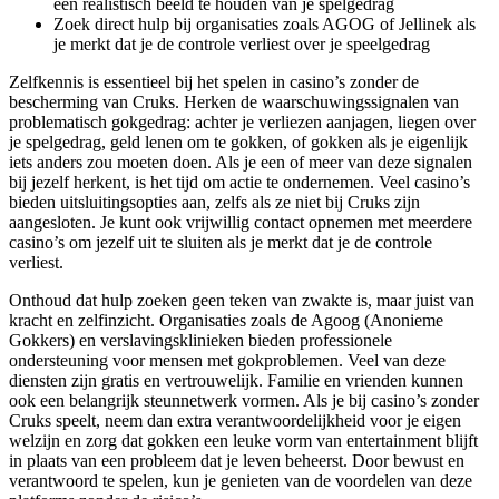
een realistisch beeld te houden van je spelgedrag
Zoek direct hulp bij organisaties zoals AGOG of Jellinek als
je merkt dat je de controle verliest over je speelgedrag
Zelfkennis is essentieel bij het spelen in casino’s zonder de
bescherming van Cruks. Herken de waarschuwingssignalen van
problematisch gokgedrag: achter je verliezen aanjagen, liegen over
je spelgedrag, geld lenen om te gokken, of gokken als je eigenlijk
iets anders zou moeten doen. Als je een of meer van deze signalen
bij jezelf herkent, is het tijd om actie te ondernemen. Veel casino’s
bieden uitsluitingsopties aan, zelfs als ze niet bij Cruks zijn
aangesloten. Je kunt ook vrijwillig contact opnemen met meerdere
casino’s om jezelf uit te sluiten als je merkt dat je de controle
verliest.
Onthoud dat hulp zoeken geen teken van zwakte is, maar juist van
kracht en zelfinzicht. Organisaties zoals de Agoog (Anonieme
Gokkers) en verslavingsklinieken bieden professionele
ondersteuning voor mensen met gokproblemen. Veel van deze
diensten zijn gratis en vertrouwelijk. Familie en vrienden kunnen
ook een belangrijk steunnetwerk vormen. Als je bij casino’s zonder
Cruks speelt, neem dan extra verantwoordelijkheid voor je eigen
welzijn en zorg dat gokken een leuke vorm van entertainment blijft
in plaats van een probleem dat je leven beheerst. Door bewust en
verantwoord te spelen, kun je genieten van de voordelen van deze