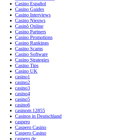
Casino Español
Casino Guides
Casino Interviews
Casino Nieuws
Casinò Online
Casino Partners
Casino Promotions
Casino Rankings
Casino Scams
Casino Software
Casino Strategies
Casino Tips
Casino UK
casino1
casino2
casino3
casino4
casino5
casino6
casinom 12855
Casinos in Deutschland
caspero
Caspero Casino
Caspero Casino
caspero de