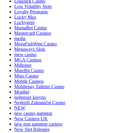
LolaJack Casino
Low Volatility Slots
Loyalty Programs
Lucky Max
Luckygem
MamaBet Casino
Mastercard Casinos
media
MegaFishWins Casino
Megaways Slots
mew casino
MGA Casinos
Millioner
MineBit Casino
Mino Casino
Mobile Casinos
Mobilepay Talletus Casino
Mostbet
najlepsze kasyno
Nejlepší Zahraniční Casino
NEW
new casino gamstop
New Casinos UK
new non gamstop casinos
New Slot Releases