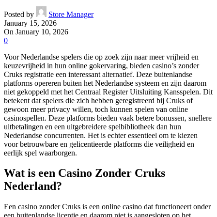
Posted by
Store Manager
January 15, 2026
On January 10, 2026
0
Voor Nederlandse spelers die op zoek zijn naar meer vrijheid en
keuzevrijheid in hun online gokervaring, bieden casino’s zonder
Cruks registratie een interessant alternatief. Deze buitenlandse
platforms opereren buiten het Nederlandse systeem en zijn daarom
niet gekoppeld met het Centraal Register Uitsluiting Kansspelen. Dit
betekent dat spelers die zich hebben geregistreerd bij Cruks of
gewoon meer privacy willen, toch kunnen spelen van online
casinospellen. Deze platforms bieden vaak betere bonussen, snellere
uitbetalingen en een uitgebreidere spelbibliotheek dan hun
Nederlandse concurrenten. Het is echter essentieel om te kiezen
voor betrouwbare en gelicentieerde platforms die veiligheid en
eerlijk spel waarborgen.
Wat is een Casino Zonder Cruks
Nederland?
Een casino zonder Cruks is een online casino dat functioneert onder
een buitenlandse licentie en daarom niet is aangesloten op het