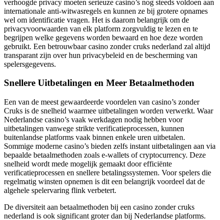
verhoogde privacy moeten serieuze casino’s nog steeds voldoen aan
internationale anti-witwasregels en kunnen ze bij grotere opnames
wel om identificatie vragen. Het is daarom belangrijk om de
privacyvoorwaarden van elk platform zorgvuldig te lezen en te
begrijpen welke gegevens worden bewaard en hoe deze worden
gebruikt. Een betrouwbaar casino zonder cruks nederland zal altijd
transparant zijn over hun privacybeleid en de bescherming van
spelersgegevens.
Snellere Uitbetalingen en Meer Betaalmethoden
Een van de meest gewaardeerde voordelen van casino’s zonder
Cruks is de snelheid waarmee uitbetalingen worden verwerkt. Waar
Nederlandse casino’s vaak werkdagen nodig hebben voor
uitbetalingen vanwege strikte verificatieprocessen, kunnen
buitenlandse platforms vaak binnen enkele uren uitbetalen.
Sommige moderne casino’s bieden zelfs instant uitbetalingen aan via
bepaalde betaalmethoden zoals e-wallets of cryptocurrency. Deze
snelheid wordt mede mogelijk gemaakt door efficiënte
verificatieprocessen en snellere betalingssystemen. Voor spelers die
regelmatig winsten opnemen is dit een belangrijk voordeel dat de
algehele spelervaring flink verbetert.
De diversiteit aan betaalmethoden bij een casino zonder cruks
nederland is ook significant groter dan bij Nederlandse platforms.