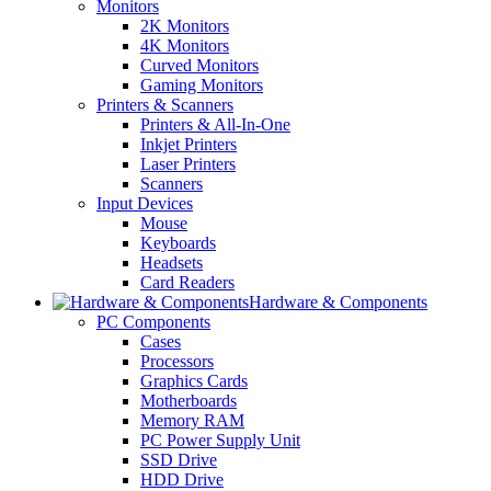
Monitors
2K Monitors
4K Monitors
Curved Monitors
Gaming Monitors
Printers & Scanners
Printers & All-In-One
Inkjet Printers
Laser Printers
Scanners
Input Devices
Mouse
Keyboards
Headsets
Card Readers
Hardware & Components
PC Components
Cases
Processors
Graphics Cards
Motherboards
Memory RAM
PC Power Supply Unit
SSD Drive
HDD Drive