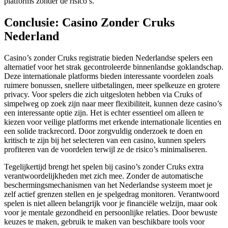
platforms zonder de risico’s.
Conclusie: Casino Zonder Cruks
Nederland
Casino’s zonder Cruks registratie bieden Nederlandse spelers een
alternatief voor het strak gecontroleerde binnenlandse goklandschap.
Deze internationale platforms bieden interessante voordelen zoals
ruimere bonussen, snellere uitbetalingen, meer spelkeuze en grotere
privacy. Voor spelers die zich uitgesloten hebben via Cruks of
simpelweg op zoek zijn naar meer flexibiliteit, kunnen deze casino’s
een interessante optie zijn. Het is echter essentieel om alleen te
kiezen voor veilige platforms met erkende internationale licenties en
een solide trackrecord. Door zorgvuldig onderzoek te doen en
kritisch te zijn bij het selecteren van een casino, kunnen spelers
profiteren van de voordelen terwijl ze de risico’s minimaliseren.
Tegelijkertijd brengt het spelen bij casino’s zonder Cruks extra
verantwoordelijkheden met zich mee. Zonder de automatische
beschermingsmechanismen van het Nederlandse systeem moet je
zelf actief grenzen stellen en je spelgedrag monitoren. Verantwoord
spelen is niet alleen belangrijk voor je financiële welzijn, maar ook
voor je mentale gezondheid en persoonlijke relaties. Door bewuste
keuzes te maken, gebruik te maken van beschikbare tools voor