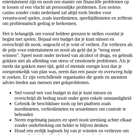
entertainment zijn en nooit een manier om financiële problemen op
te lossen of een vlucht uit persoonlijke problemen. Een serieus
casino zonder cruks nederland zal altijd tools bieden voor
verantwoord spelen, zoals inzetlimieten, speeltijdlimieten en zelftests
om problematisch gedrag te herkennen.
Het is belangrijk om vooraf heldere grenzen te stellen voordat je
begint met spelen. Bepaal een budget dat je kunt missen en
overschrijd dit nooit, ongeacht of je wint of verliest. Zie verliezen als
de prijs voor entertainment en nooit als geld dat je “terug moet
winnen”. Speel nooit onder invloed van alcohol of drugs, en gebruik
gokken niet als afleiding van stress of emotionele problemen. Als je
merkt dat gokken meer tijd, geld of mentale energie kost dan je
oorspronkelijk van plan was, neem dan een pauze en overweeg hulp
te zoeken. Er zijn verschillende organisaties die gratis en anoniem
advies bieden aan mensen met gokproblemen.
Stel vooraf een vast budget in dat je kunt missen en
overschrijd dit bedrag nooit onder geen enkele omstandigheid
Gebruik de beschikbare tools op het platform zoals
inzetlimieten, verlieslimieten en sessietimers om controle te
behouden
Neem regelmatig pauzes en speel nooit urenlang achter elkaar
zonder onderbreking om helder te blijven denken
Houd een eerlijk logboek bij van je winsten en verliezen om