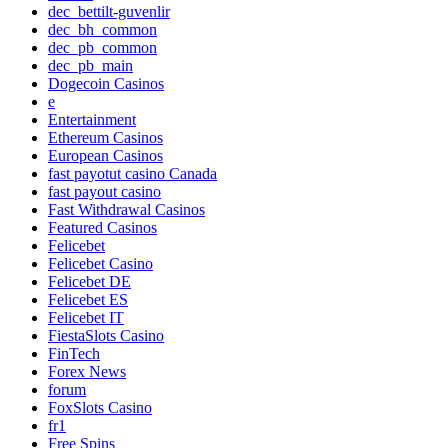
dec_bettilt-guvenlir
dec_bh_common
dec_pb_common
dec_pb_main
Dogecoin Casinos
e
Entertainment
Ethereum Casinos
European Casinos
fast payotut casino Canada
fast payout casino
Fast Withdrawal Casinos
Featured Casinos
Felicebet
Felicebet Casino
Felicebet DE
Felicebet ES
Felicebet IT
FiestaSlots Casino
FinTech
Forex News
forum
FoxSlots Casino
fr1
Free Spins