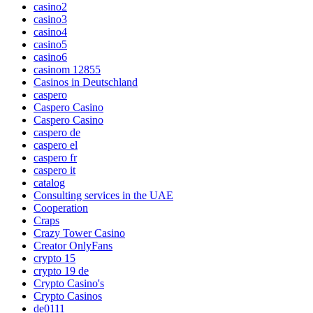
casino2
casino3
casino4
casino5
casino6
casinom 12855
Casinos in Deutschland
caspero
Caspero Casino
Caspero Casino
caspero de
caspero el
caspero fr
caspero it
catalog
Consulting services in the UAE
Cooperation
Craps
Crazy Tower Сasino
Creator OnlyFans
crypto 15
crypto 19 de
Crypto Casino's
Crypto Casinos
de0111