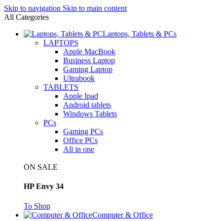
Skip to navigation
Skip to main content
All Categories
Laptops, Tablets & PCs
LAPTOPS
Apple MacBook
Business Laptop
Gaming Laptop
Ultrabook
TABLETS
Apple Ipad
Android tablets
Windows Tablets
PCs
Gaming PCs
Office PCs
All in one
ON SALE
HP Envy 34
To Shop
Computer & Office