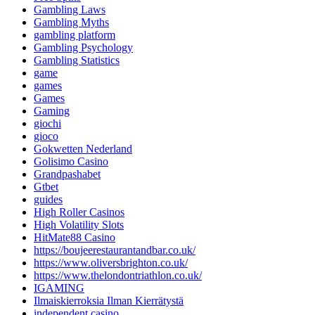
Gambling Laws
Gambling Myths
gambling platform
Gambling Psychology
Gambling Statistics
game
games
Games
Gaming
giochi
gioco
Gokwetten Nederland
Golisimo Casino
Grandpashabet
Gtbet
guides
High Roller Casinos
High Volatility Slots
HitMate88 Casino
https://boujeerestaurantandbar.co.uk/
https://www.oliversbrighton.co.uk/
https://www.thelondontriathlon.co.uk/
IGAMING
Ilmaiskierroksia Ilman Kierrätystä
independent casino