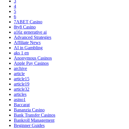
3
4
5
6
7ABET Casino
8ty8 Casino
a16z generative ai
Advanced Strategies
Affiliate News
AI in Gambling
aks 1 en
Anonymous Casinos
Apple Pay Casinos
archive
article
article15
article19
article32
articles
asino1
Baccarat
Bananzia Casino
Bank Transfer Casinos
Bankroll Management
Beginner Guides