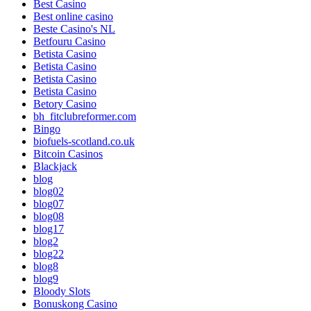
Best Casino
Best online casino
Beste Casino's NL
Betfouru Casino
Betista Casino
Betista Casino
Betista Casino
Betista Casino
Betory Casino
bh_fitclubreformer.com
Bingo
biofuels-scotland.co.uk
Bitcoin Casinos
Blackjack
blog
blog02
blog07
blog08
blog17
blog2
blog22
blog8
blog9
Bloody Slots
Bonuskong Casino