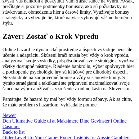
zvýšiť váš bankroll a poskytnúť vám ďalšie šance na výhru. Avšak,
prečítajte si pozorne podmienky bonusov, ako sú požiadavky na
stávkovanie, obmedzenia hier a časové limity. Využívajte bonusy
strategicky a vyberajte tie, ktoré najviac vyhovujú vášmu hernému
štýlu.
Záver: Zostať o Krok Vpredu
Online hazard je dynamické prostredie a úspech vyžaduje neustále
učenie a adaptáciu. Skúsení hráči musia byť vždy o krok vpredu,
analyzovať svoje výsledky, prispôsobovať svoje stratégie a využívať
všetky dostupné nástroje. Riadenie bankrollu, výber správnych hier
a pochopenie psychológie hry sú kľúčové pre dlhodobý úspech.
Nezabudnite na zodpovedné hranie a vždy si stanovte limity. S
týmito stratégiami a taktikami ste pripravení maximalizovať svoje
šance na výhru a užívať si vzrušenie z online kasín na Slovensku.
Pamätajte, že hazard by mal byť vždy formou zábavy. Ak sa cítite,
že máte problém s hazardom, vyhľadajte pomoc.
Newer
Den Ultimative Guide til at Maksimere Dine Gevinster i Online
Casinoer
Back to list
Older
Level Up Your Game: Expert Insights for Aussie Gamblers