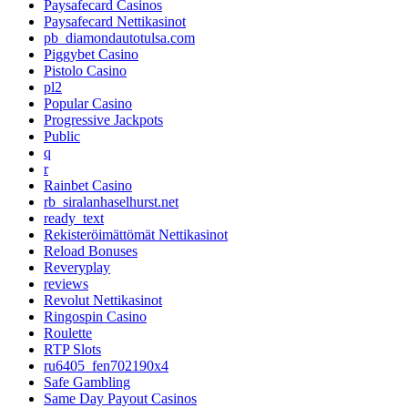
Paysafecard Casinos
Paysafecard Nettikasinot
pb_diamondautotulsa.com
Piggybet Casino
Pistolo Casino
pl2
Popular Casino
Progressive Jackpots
Public
q
r
Rainbet Casino
rb_siralanhaselhurst.net
ready_text
Rekisteröimättömät Nettikasinot
Reload Bonuses
Reveryplay
reviews
Revolut Nettikasinot
Ringospin Casino
Roulette
RTP Slots
ru6405_fen702190x4
Safe Gambling
Same Day Payout Casinos