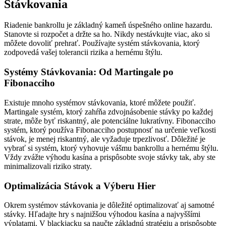
Stávkovania
Riadenie bankrollu je základný kameň úspešného online hazardu.
Stanovte si rozpočet a držte sa ho. Nikdy nestávkujte viac, ako si
môžete dovoliť prehrať. Používajte systém stávkovania, ktorý
zodpovedá vašej tolerancii rizika a hernému štýlu.
Systémy Stávkovania: Od Martingale po
Fibonacciho
Existuje mnoho systémov stávkovania, ktoré môžete použiť.
Martingale systém, ktorý zahŕňa zdvojnásobenie stávky po každej
strate, môže byť riskantný, ale potenciálne lukratívny. Fibonacciho
systém, ktorý používa Fibonacciho postupnosť na určenie veľkosti
stávok, je menej riskantný, ale vyžaduje trpezlivosť. Dôležité je
vybrať si systém, ktorý vyhovuje vášmu bankrollu a hernému štýlu.
Vždy zvážte výhodu kasína a prispôsobte svoje stávky tak, aby ste
minimalizovali riziko straty.
Optimalizácia Stávok a Výberu Hier
Okrem systémov stávkovania je dôležité optimalizovať aj samotné
stávky. Hľadajte hry s najnižšou výhodou kasína a najvyššími
výplatami. V blackjacku sa naučte základnú stratégiu a prispôsobte