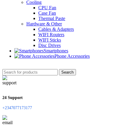
Cooling
CPU Fan
Case Fan
Thermal Paste
Hardware & Other
Cables & Adapters
WIFI Routers
WIFI Sticks
Disc Drives
Smartphones
Phone Accessories
Search
24 Support
+2347077173177