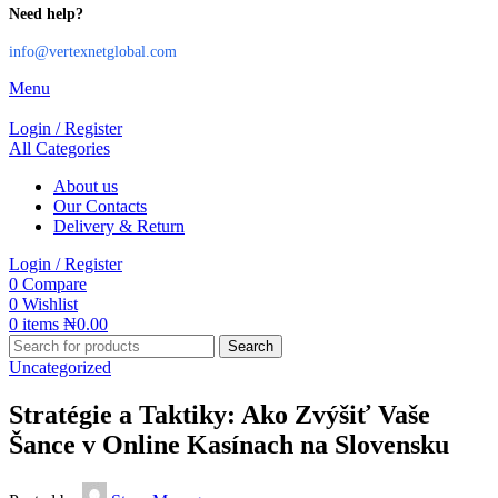
Need help?
info@vertexnetglobal.com
Menu
Login / Register
All Categories
About us
Our Contacts
Delivery & Return
Login / Register
0
Compare
0
Wishlist
0
items
₦
0.00
Search
Uncategorized
Stratégie a Taktiky: Ako Zvýšiť Vaše
Šance v Online Kasínach na Slovensku