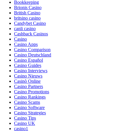
Bookkeeping
Brionis Casino
British Casino
britsino casino
Candybet Casino
canli casino
Cashback Casinos
Casino
Casino Apps
Casino Comparison
Casino Deutschland
Casino Español
Casino Guides
Casino Interviews
Casino Nieuws
Casinò Online
Casino Partners
Casino Promotions
Casino Rankings
Casino Scams
Casino Software
Casino Strategies
Casino Tips
Casino UK
casino1