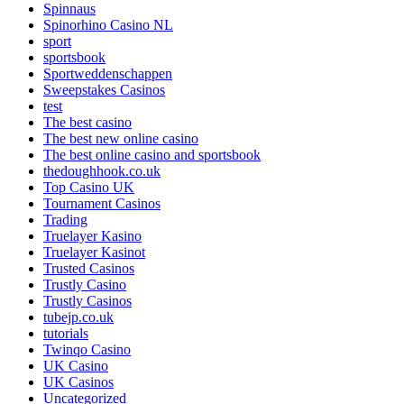
Spinnaus
Spinorhino Casino NL
sport
sportsbook
Sportweddenschappen
Sweepstakes Casinos
test
The best casino
The best new online casino
The best online casino and sportsbook
thedoughhook.co.uk
Top Casino UK
Tournament Casinos
Trading
Truelayer Kasino
Truelayer Kasinot
Trusted Casinos
Trustly Casino
Trustly Casinos
tubejp.co.uk
tutorials
Twinqo Casino
UK Casino
UK Casinos
Uncategorized