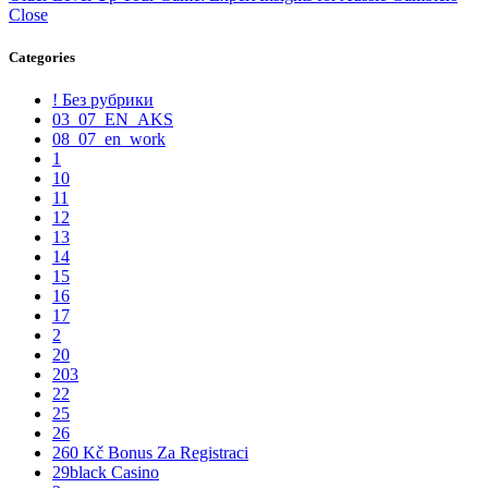
Close
Categories
! Без рубрики
03_07_EN_AKS
08_07_en_work
1
10
11
12
13
14
15
16
17
2
20
203
22
25
26
260 Kč Bonus Za Registraci
29black Casino