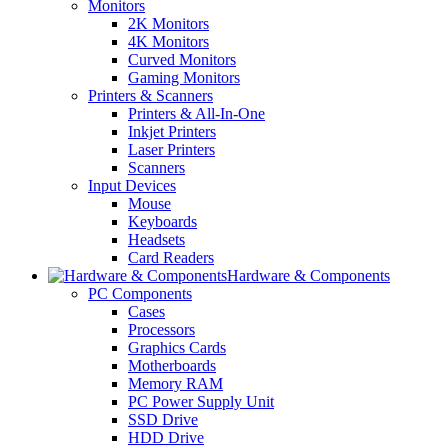
Monitors
2K Monitors
4K Monitors
Curved Monitors
Gaming Monitors
Printers & Scanners
Printers & All-In-One
Inkjet Printers
Laser Printers
Scanners
Input Devices
Mouse
Keyboards
Headsets
Card Readers
Hardware & Components
PC Components
Cases
Processors
Graphics Cards
Motherboards
Memory RAM
PC Power Supply Unit
SSD Drive
HDD Drive