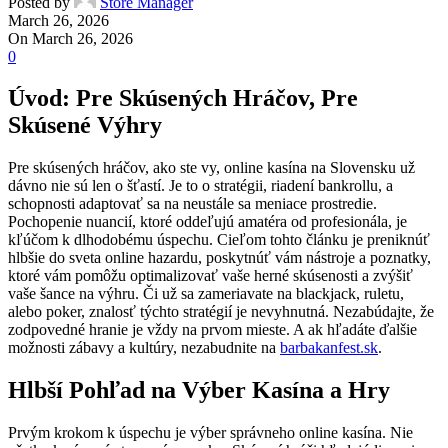
Posted by
Store Manager
March 26, 2026
On March 26, 2026
0
Úvod: Pre Skúsených Hráčov, Pre
Skúsené Výhry
Pre skúsených hráčov, ako ste vy, online kasína na Slovensku už
dávno nie sú len o šťastí. Je to o stratégii, riadení bankrollu, a
schopnosti adaptovať sa na neustále sa meniace prostredie.
Pochopenie nuancií, ktoré oddeľujú amatéra od profesionála, je
kľúčom k dlhodobému úspechu. Cieľom tohto článku je preniknúť
hlbšie do sveta online hazardu, poskytnúť vám nástroje a poznatky,
ktoré vám pomôžu optimalizovať vaše herné skúsenosti a zvýšiť
vaše šance na výhru. Či už sa zameriavate na blackjack, ruletu,
alebo poker, znalosť týchto stratégií je nevyhnutná. Nezabúdajte, že
zodpovedné hranie je vždy na prvom mieste. A ak hľadáte ďalšie
možnosti zábavy a kultúry, nezabudnite na
barbakanfest.sk
.
Hlbší Pohľad na Výber Kasína a Hry
Prvým krokom k úspechu je výber správneho online kasína. Nie