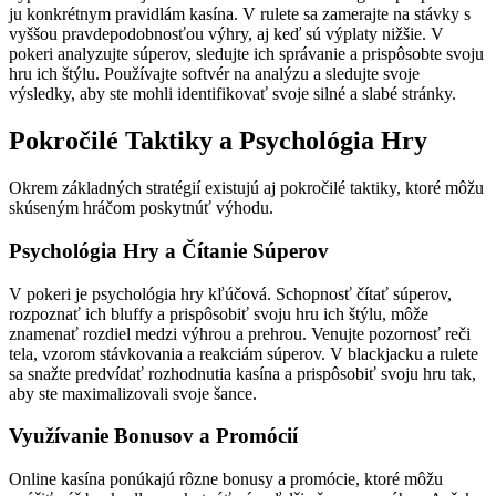
ju konkrétnym pravidlám kasína. V rulete sa zamerajte na stávky s
vyššou pravdepodobnosťou výhry, aj keď sú výplaty nižšie. V
pokeri analyzujte súperov, sledujte ich správanie a prispôsobte svoju
hru ich štýlu. Používajte softvér na analýzu a sledujte svoje
výsledky, aby ste mohli identifikovať svoje silné a slabé stránky.
Pokročilé Taktiky a Psychológia Hry
Okrem základných stratégií existujú aj pokročilé taktiky, ktoré môžu
skúseným hráčom poskytnúť výhodu.
Psychológia Hry a Čítanie Súperov
V pokeri je psychológia hry kľúčová. Schopnosť čítať súperov,
rozpoznať ich bluffy a prispôsobiť svoju hru ich štýlu, môže
znamenať rozdiel medzi výhrou a prehrou. Venujte pozornosť reči
tela, vzorom stávkovania a reakciám súperov. V blackjacku a rulete
sa snažte predvídať rozhodnutia kasína a prispôsobiť svoju hru tak,
aby ste maximalizovali svoje šance.
Využívanie Bonusov a Promócií
Online kasína ponúkajú rôzne bonusy a promócie, ktoré môžu