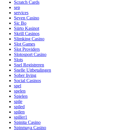
Scratch Cards
sep
services
Seven Casino
Sic Bo
Siirto Kasinot
Skrill Casinos
Slimking Casino
Slot Games
Slot Providers
Slotosport Casino
Slots
Snel Registreren
Snelle Uitbetalingen
Sober living
Social Casinos
spel
spelen
Spielen
spile
spiled
spilen
spiller1
Spinita Casino
Spinmaya Casino