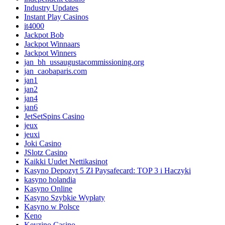
Industry Updates
Instant Play Casinos
it4000
Jackpot Bob
Jackpot Winnaars
Jackpot Winners
jan_bh_ussaugustacommissioning.org
jan_caobaparis.com
jan1
jan2
jan4
jan6
JetSetSpins Casino
jeux
jeuxi
Joki Casino
JSlotz Casino
Kaikki Uudet Nettikasinot
Kasyno Depozyt 5 Zł Paysafecard: TOP 3 i Haczyki
kasyno holandia
Kasyno Online
Kasyno Szybkie Wypłaty
Kasyno w Polsce
Keno
Keyzino Casino