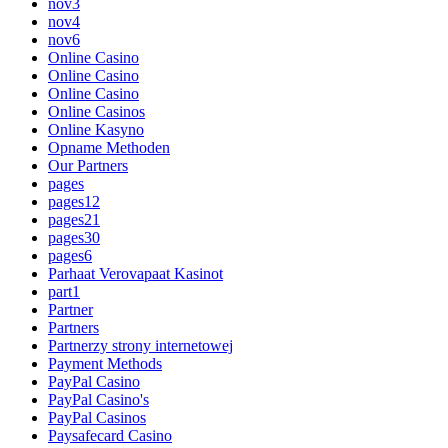
nov3
nov4
nov6
Online Casino
Online Casino
Online Casino
Online Casinos
Online Kasyno
Opname Methoden
Our Partners
pages
pages12
pages21
pages30
pages6
Parhaat Verovapaat Kasinot
part1
Partner
Partners
Partnerzy strony internetowej
Payment Methods
PayPal Casino
PayPal Casino's
PayPal Casinos
Paysafecard Casino