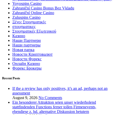
Yoyospins Casino
Zahraniční Casino Bonus Bez Vkladu
Zahraniční Online Casino
Zuluspins Casino
Ξένες Στοιχηματικές
στοιχηματικες
Στοιχηματικές Εξωτερικού
Казино
Наши Партнери
Наши партнеры
Новая папка
Новости Криптовалют
Новости Форекс
Онлайн Казино
Форекс Брокеры
Recent Posts
If the a review has only positives, it’s an ad, perhaps not an
assessment
August 9, 2026
No Comments
Ein besonderer Attraktion seien unser wiederholend
stattfindenden Functions ferner tollen Firmenevents,
ebendiese z. hd. alternative Diskussion betutern