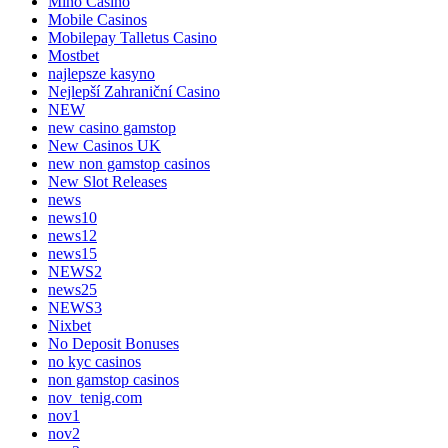
Mino Casino
Mobile Casinos
Mobilepay Talletus Casino
Mostbet
najlepsze kasyno
Nejlepší Zahraniční Casino
NEW
new casino gamstop
New Casinos UK
new non gamstop casinos
New Slot Releases
news
news10
news12
news15
NEWS2
news25
NEWS3
Nixbet
No Deposit Bonuses
no kyc casinos
non gamstop casinos
nov_tenig.com
nov1
nov2