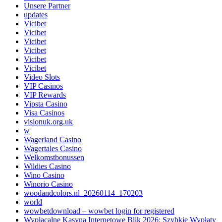
Unsere Partner
updates
Vicibet
Vicibet
Vicibet
Vicibet
Vicibet
Vicibet
Video Slots
VIP Casinos
VIP Rewards
Vipsta Casino
Visa Casinos
visionuk.org.uk
w
Wagerland Casino
Wagertales Casino
Welkomstbonussen
Wildies Casino
Wino Casino
Winorio Casino
woodandcolors.nl_20260114_170203
world
wowbetdownload – wowbet login for registered
Wypłacalne Kasyna Internetowe Blik 2026: Szybkie Wypłaty