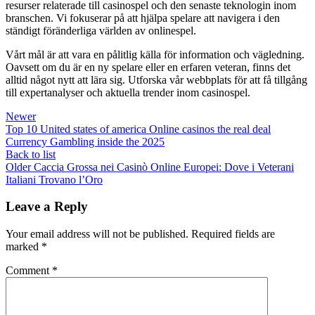
resurser relaterade till casinospel och den senaste teknologin inom
branschen. Vi fokuserar på att hjälpa spelare att navigera i den
ständigt föränderliga världen av onlinespel.
Vårt mål är att vara en pålitlig källa för information och vägledning.
Oavsett om du är en ny spelare eller en erfaren veteran, finns det
alltid något nytt att lära sig. Utforska vår webbplats för att få tillgång
till expertanalyser och aktuella trender inom casinospel.
Newer
Top 10 United states of america Online casinos the real deal
Currency Gambling inside the 2025
Back to list
Older
Caccia Grossa nei Casinò Online Europei: Dove i Veterani
Italiani Trovano l’Oro
Leave a Reply
Your email address will not be published.
Required fields are
marked
*
Comment
*