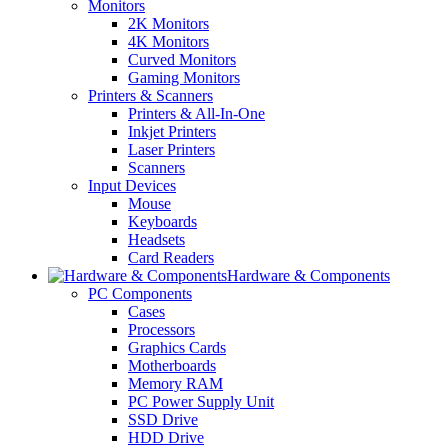
Monitors
2K Monitors
4K Monitors
Curved Monitors
Gaming Monitors
Printers & Scanners
Printers & All-In-One
Inkjet Printers
Laser Printers
Scanners
Input Devices
Mouse
Keyboards
Headsets
Card Readers
Hardware & Components
PC Components
Cases
Processors
Graphics Cards
Motherboards
Memory RAM
PC Power Supply Unit
SSD Drive
HDD Drive