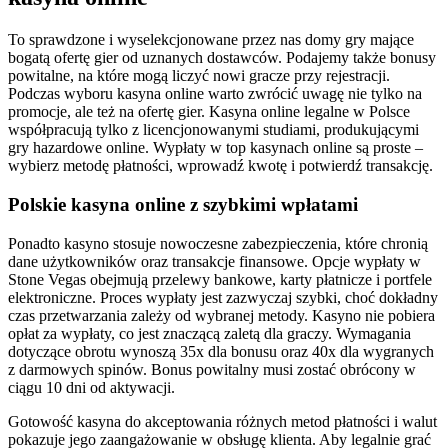
To sprawdzone i wyselekcjonowane przez nas domy gry mające
bogatą ofertę gier od uznanych dostawców. Podajemy także bonusy
powitalne, na które mogą liczyć nowi gracze przy rejestracji.
Podczas wyboru kasyna online warto zwrócić uwagę nie tylko na
promocje, ale też na ofertę gier. Kasyna online legalne w Polsce
współpracują tylko z licencjonowanymi studiami, produkującymi
gry hazardowe online. Wypłaty w top kasynach online są proste –
wybierz metodę płatności, wprowadź kwotę i potwierdź transakcję.
Polskie kasyna online z szybkimi wpłatami
Ponadto kasyno stosuje nowoczesne zabezpieczenia, które chronią
dane użytkowników oraz transakcje finansowe. Opcje wypłaty w
Stone Vegas obejmują przelewy bankowe, karty płatnicze i portfele
elektroniczne. Proces wypłaty jest zazwyczaj szybki, choć dokładny
czas przetwarzania zależy od wybranej metody. Kasyno nie pobiera
opłat za wypłaty, co jest znaczącą zaletą dla graczy. Wymagania
dotyczące obrotu wynoszą 35x dla bonusu oraz 40x dla wygranych
z darmowych spinów. Bonus powitalny musi zostać obrócony w
ciągu 10 dni od aktywacji.
Gotowość kasyna do akceptowania różnych metod płatności i walut
pokazuje jego zaangażowanie w obsługę klienta. Aby legalnie grać