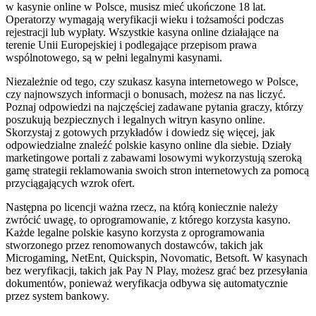
w kasynie online w Polsce, musisz mieć ukończone 18 lat.
Operatorzy wymagają weryfikacji wieku i tożsamości podczas
rejestracji lub wypłaty. Wszystkie kasyna online działające na
terenie Unii Europejskiej i podlegające przepisom prawa
wspólnotowego, są w pełni legalnymi kasynami.
Niezależnie od tego, czy szukasz kasyna internetowego w Polsce,
czy najnowszych informacji o bonusach, możesz na nas liczyć.
Poznaj odpowiedzi na najczęściej zadawane pytania graczy, którzy
poszukują bezpiecznych i legalnych witryn kasyno online.
Skorzystaj z gotowych przykładów i dowiedz się więcej, jak
odpowiedzialne znaleźć polskie kasyno online dla siebie. Działy
marketingowe portali z zabawami losowymi wykorzystują szeroką
gamę strategii reklamowania swoich stron internetowych za pomocą
przyciągających wzrok ofert.
Następna po licencji ważna rzecz, na którą koniecznie należy
zwrócić uwagę, to oprogramowanie, z którego korzysta kasyno.
Każde legalne polskie kasyno korzysta z oprogramowania
stworzonego przez renomowanych dostawców, takich jak
Microgaming, NetEnt, Quickspin, Novomatic, Betsoft. W kasynach
bez weryfikacji, takich jak Pay N Play, możesz grać bez przesyłania
dokumentów, ponieważ weryfikacja odbywa się automatycznie
przez system bankowy.