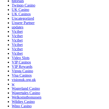
tutorials
Twinqo Casino
UK Casino
UK Casinos
Uncategorized
Unsere Partner
updates
Vicibet
Vicibet
Vicibet
Vicibet
Vicibet
Vicibet
Video Slots
VIP Casinos
VIP Rewards
Vipsta Casino
Visa Casinos
visionuk.org.uk
w
Wagerland Casino
Wagertales Casino
Welkomstbonussen
Wildies Casino
Wino Casino