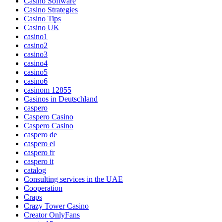
Casino Software
Casino Strategies
Casino Tips
Casino UK
casino1
casino2
casino3
casino4
casino5
casino6
casinom 12855
Casinos in Deutschland
caspero
Caspero Casino
Caspero Casino
caspero de
caspero el
caspero fr
caspero it
catalog
Consulting services in the UAE
Cooperation
Craps
Crazy Tower Сasino
Creator OnlyFans