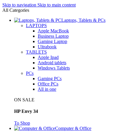
Skip to navigation
Skip to main content
All Categories
Laptops, Tablets & PCs
LAPTOPS
Apple MacBook
Business Laptop
Gaming Laptop
Ultrabook
TABLETS
Apple Ipad
Android tablets
Windows Tablets
PCs
Gaming PCs
Office PCs
All in one
ON SALE
HP Envy 34
To Shop
Computer & Office