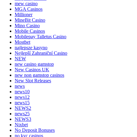
mew casino
MGA Casinos
Millioner
MineBit Casino
Mino Casino
Mobile Casinos
Mobilepay Talletus Casino
Mostbet
najlepsze kasyno
Nejlepší Zahraniční Casino
NEW
new casino gamstop
New Casinos UK
new non gamstop casinos
New Slot Releases
news
news10
news12
news15
NEWS2
news25
NEWS3
Nixbet
No Deposit Bonuses
no kyc casinos