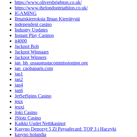
https://www.oliversbrighton.co.uk/
https://www.thelondontriathlon.co.uk/
IGAMING
Ilmaiskierroksia Ilman Kierrätystä
independent casino
Industry Updates
Instant Play Casinos
it4000
Jackpot Bob
Jackpot Winnaars
Jackpot Winners
jan_bh_ussaugustacommissioning.org
jan_caobaparis.com
jan1
jan2
jan4
jan6
JetSetSpins Casino
jeux
jeuxi
Joki Casino
JSlotz Casino
Kaikki Uudet Nettikasinot
Kasyno Depozyt 5 Zł Paysafecard: TOP 3 i Haczyki
kasyno holandia