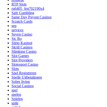
RTP Slots
ru6405_fen702190x4
Safe Gambling
Same Day Payout Casinos
Scratch Cards
sep
services
Seven Casino
Sic Bo
Siirto Kasinot
Skrill Casinos
Slimking Casino
Slot Games
Slot Providers
Slotosport Casino
Slots
Snel Registreren
Snelle Uitbetalingen
Sober living
Social Casinos
spel
spelen
Spielen
spile