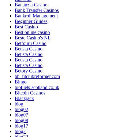
Bananzia Casino
Bank Transfer Casinos
Bankroll Management
Beginner Guides
Best Casino
Best online casino
Beste Casino's NL
Betfouru Casino
Betista Casino
Betista Casino
Betista Casino
Betista Casino
Betory Casino
bh_fitclubreformer.com
Bingo
biofuels-scotland.co.uk
Bitcoin Casinos
Blackjack
blog
blog02
blog07
blog08
blog17
blog2
blog22