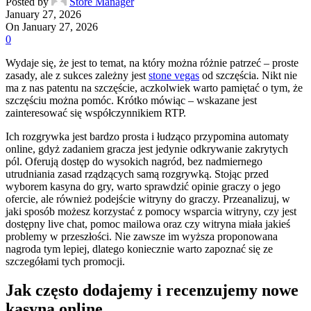
Posted by
Store Manager
January 27, 2026
On January 27, 2026
0
Wydaje się, że jest to temat, na który można różnie patrzeć – proste
zasady, ale z sukces zależny jest
stone vegas
od szczęścia. Nikt nie
ma z nas patentu na szczęście, aczkolwiek warto pamiętać o tym, że
szczęściu można pomóc. Krótko mówiąc – wskazane jest
zainteresować się współczynnikiem RTP.
Ich rozgrywka jest bardzo prosta i łudząco przypomina automaty
online, gdyż zadaniem gracza jest jedynie odkrywanie zakrytych
pól. Oferują dostęp do wysokich nagród, bez nadmiernego
utrudniania zasad rządzących samą rozgrywką. Stojąc przed
wyborem kasyna do gry, warto sprawdzić opinie graczy o jego
ofercie, ale również podejście witryny do graczy. Przeanalizuj, w
jaki sposób możesz korzystać z pomocy wsparcia witryny, czy jest
dostępny live chat, pomoc mailowa oraz czy witryna miała jakieś
problemy w przeszłości. Nie zawsze im wyższa proponowana
nagroda tym lepiej, dlatego koniecznie warto zapoznać się ze
szczegółami tych promocji.
Jak często dodajemy i recenzujemy nowe
kasyna online