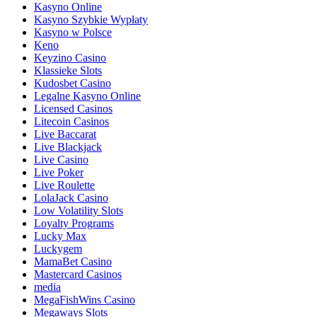
Kasyno Online
Kasyno Szybkie Wypłaty
Kasyno w Polsce
Keno
Keyzino Casino
Klassieke Slots
Kudosbet Casino
Legalne Kasyno Online
Licensed Casinos
Litecoin Casinos
Live Baccarat
Live Blackjack
Live Casino
Live Poker
Live Roulette
LolaJack Casino
Low Volatility Slots
Loyalty Programs
Lucky Max
Luckygem
MamaBet Casino
Mastercard Casinos
media
MegaFishWins Casino
Megaways Slots