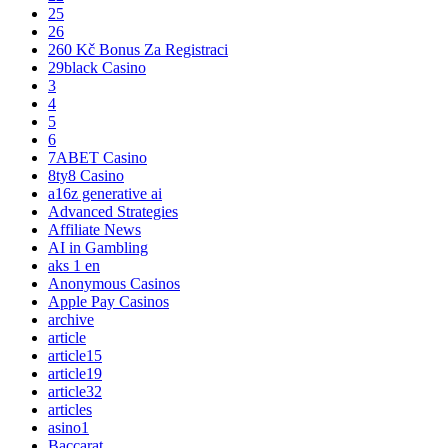
25
26
260 Kč Bonus Za Registraci
29black Casino
3
4
5
6
7ABET Casino
8ty8 Casino
a16z generative ai
Advanced Strategies
Affiliate News
AI in Gambling
aks 1 en
Anonymous Casinos
Apple Pay Casinos
archive
article
article15
article19
article32
articles
asino1
Baccarat