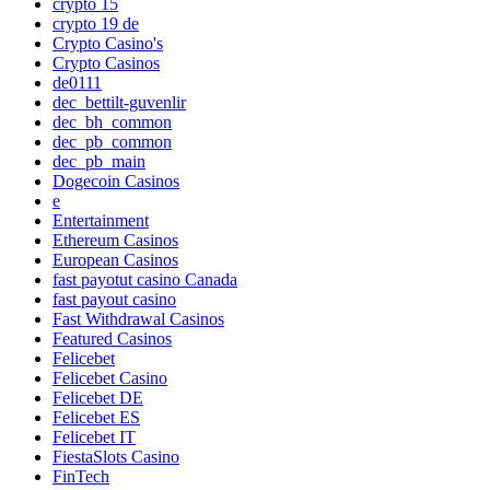
crypto 15
crypto 19 de
Crypto Casino's
Crypto Casinos
de0111
dec_bettilt-guvenlir
dec_bh_common
dec_pb_common
dec_pb_main
Dogecoin Casinos
e
Entertainment
Ethereum Casinos
European Casinos
fast payotut casino Canada
fast payout casino
Fast Withdrawal Casinos
Featured Casinos
Felicebet
Felicebet Casino
Felicebet DE
Felicebet ES
Felicebet IT
FiestaSlots Casino
FinTech