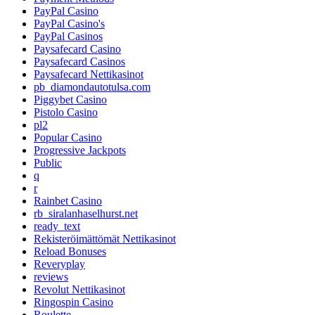
PayPal Casino
PayPal Casino's
PayPal Casinos
Paysafecard Casino
Paysafecard Casinos
Paysafecard Nettikasinot
pb_diamondautotulsa.com
Piggybet Casino
Pistolo Casino
pl2
Popular Casino
Progressive Jackpots
Public
q
r
Rainbet Casino
rb_siralanhaselhurst.net
ready_text
Rekisteröimättömät Nettikasinot
Reload Bonuses
Reveryplay
reviews
Revolut Nettikasinot
Ringospin Casino
Roulette