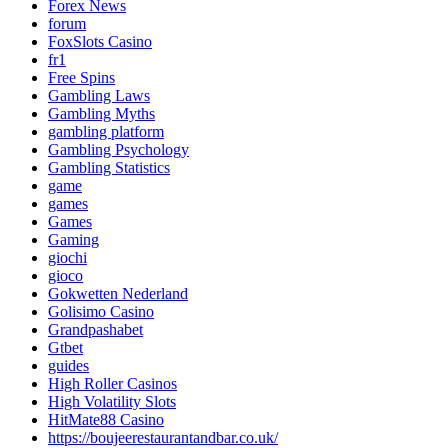
Forex News
forum
FoxSlots Casino
fr1
Free Spins
Gambling Laws
Gambling Myths
gambling platform
Gambling Psychology
Gambling Statistics
game
games
Games
Gaming
giochi
gioco
Gokwetten Nederland
Golisimo Casino
Grandpashabet
Gtbet
guides
High Roller Casinos
High Volatility Slots
HitMate88 Casino
https://boujeerestaurantandbar.co.uk/