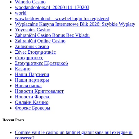
Winorio Casino
woodandcolors.nl_20260114_170203
world
wowbetdownload – wowbet login for registered
Wypłacalne Kasyna Internetowe Blik 2026: Szybkie Wypłaty
Yoyospins Casino
Zahraniční Casino Bonus Bez Vkladu
Zahraniční Online Casino
Zuluspins Casino
Ξένες Στοιχηματικές
στοιχηματικες
Στοιχηματικές Εξωτερικού
Казино
Наши Партнери
Наши партнеры
Новая папка
Новости Криптовалют
Новости Форекс
Онлайн Казино
Форекс Брокеры
Recent Posts
Comme vaut le casino un tantinet gratuit sans nul exergue ni
conserve?