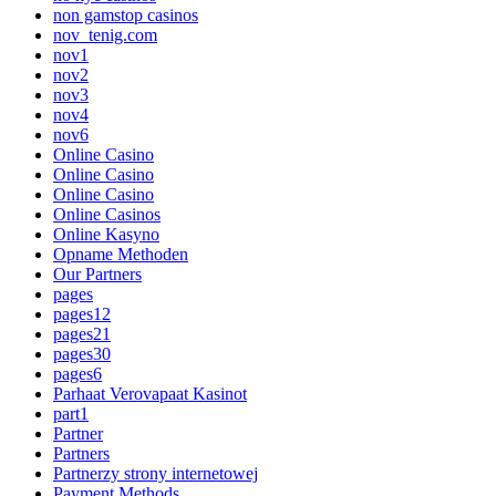
non gamstop casinos
nov_tenig.com
nov1
nov2
nov3
nov4
nov6
Online Casino
Online Casino
Online Casino
Online Casinos
Online Kasyno
Opname Methoden
Our Partners
pages
pages12
pages21
pages30
pages6
Parhaat Verovapaat Kasinot
part1
Partner
Partners
Partnerzy strony internetowej
Payment Methods