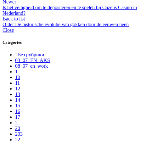
Newer
Is het veiligheid om te depositeren en te spelen bij Cazeus Casino in
Nederland?
Back to list
Older
De historische evolutie van gokken door de eeuwen heen
Close
Categories
! Без рубрики
03_07_EN_AKS
08_07_en_work
1
10
11
12
13
14
15
16
17
2
20
203
22