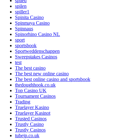
spiled
spilen
spiller1
Spinita Casino
Spinmaya Casino
Spinnaus
Spinorhino Casino NL
sport
sportsbook
Sportweddenschappen
Sweepstakes Casinos
test
The best casino
The best new online casino
The best online casino and sportsbook
thedoughhook.co.uk
Top Casino UK
Tournament Casinos
Trading
Truelayer Kasino
Truelayer Kasinot
Trusted Casinos
Trustly Casino
Trustly Casinos
tubejp.co.uk