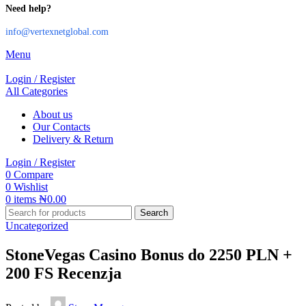
Need help?
info@vertexnetglobal.com
Menu
Login / Register
All Categories
About us
Our Contacts
Delivery & Return
Login / Register
0
Compare
0
Wishlist
0
items
₦
0.00
Search
Uncategorized
StoneVegas Casino Bonus do 2250 PLN +
200 FS Recenzja