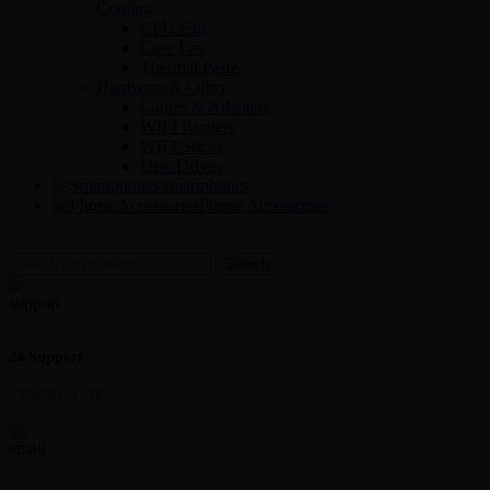
Cooling
CPU Fan
Case Fan
Thermal Paste
Hardware & Other
Cables & Adapters
WIFI Routers
WIFI Sticks
Disc Drives
Smartphones
Phone Accessories
Search
24 Support
+2347077173177