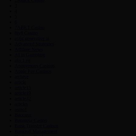
29black Casino
3
4
5
6
7ABET Casino
8ty8 Casino
a16z generative ai
Advanced Strategies
Affiliate News
AI in Gambling
aks 1 en
Anonymous Casinos
Apple Pay Casinos
archive
article
article15
article19
article32
articles
asino1
Baccarat
Bananzia Casino
Bank Transfer Casinos
Bankroll Management