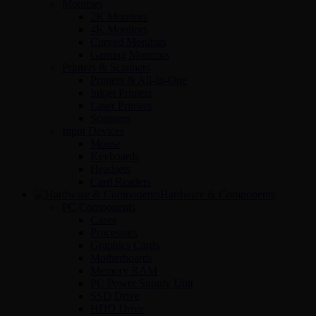
Monitors
2K Monitors
4K Monitors
Curved Monitors
Gaming Monitors
Printers & Scanners
Printers & All-In-One
Inkjet Printers
Laser Printers
Scanners
Input Devices
Mouse
Keyboards
Headsets
Card Readers
Hardware & Components
PC Components
Cases
Processors
Graphics Cards
Motherboards
Memory RAM
PC Power Supply Unit
SSD Drive
HDD Drive