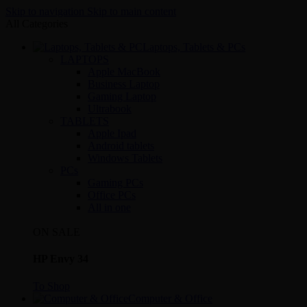
Skip to navigation
Skip to main content
All Categories
Laptops, Tablets & PCs
LAPTOPS
Apple MacBook
Business Laptop
Gaming Laptop
Ultrabook
TABLETS
Apple Ipad
Android tablets
Windows Tablets
PCs
Gaming PCs
Office PCs
All in one
ON SALE
HP Envy 34
To Shop
Computer & Office