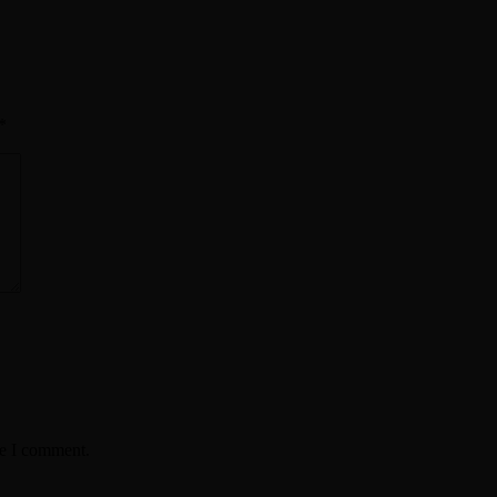
*
me I comment.