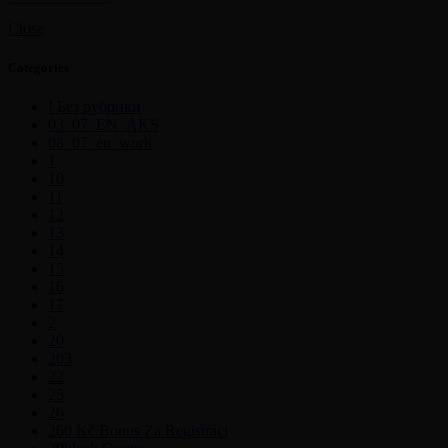
Close
Categories
! Без рубрики
03_07_EN_AKS
08_07_en_work
1
10
11
12
13
14
15
16
17
2
20
203
22
25
26
260 Kč Bonus Za Registraci