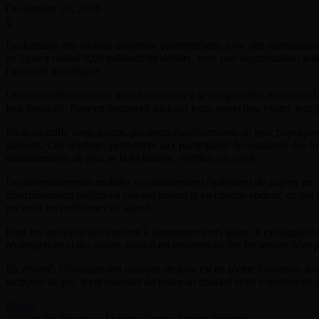
On January 26, 2026
0
Le domaine des casinos progresse promptement, avec des orientations qu
en ligne a réalisé 92,9 milliards de dollars, avec une augmentation inint
l’avancée numérique.
Un acteur clé dans cette transformation est le conglomérat Evolution G
leur domicile. Pour en découvrir plus sur leurs nouvelles, visitez leur
s
En deux mille vingt-quatre, plusieurs établissements de jeux physiqu
parieurs. Ces systèmes permettent aux participants de visualiser des in
établissements de jeux et la technique, vérifiez
cet article
.
Les divertissements mobiles se maintiennent également de gagner en cél
divertissements préférés à chaque instant et en chaque endroit, ce qui 
prévenir les problèmes de sûreté.
Pour les individus qui aspirent à augmenter leurs gains, il est suggéré
récompenses et des offres, mais il est essentiel de lire les termes liées
En résumé, l’domaine des maisons de jeux est en pleine évolution, avec
tactiques de jeu, il est essentiel de rester au courant et de s’amuser de
Newer
2025’in En İtibarlı ve Modern Casino Siteleri Rehberi