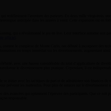
i redéfinissent l’aventure des parieurs. En deux mille vingt-trois, une 
errompue anticipée dans les années à venir. Cette expansion est en forte p
aming, qui a révolutionné le jeu en live. Leur interface autorise aux p
ite officiel
.
es, comme le complexe de Monte Carlo, ont débuté à incorporer des tech
formations en temps immédiat sur les divertissements, augmentant ainsi l
ébrité, avec une hausse considérable du total d’applications de diverti
transforme le divertissement plus pratique. Cependant, il est indispensa
 de se initier avec les tactiques de pari et de administrer son finances 
 pour prévenir les inattendus. Pour plus de astuces sur le divertissement s
 des avancées qui optimisent l’épreuve des participants. Que ce soit pa
 façon responsable.