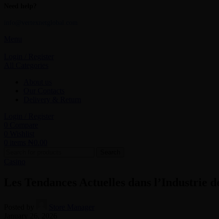
Need help?
info@vertexnetglobal.com
Menu
Login / Register
All Categories
About us
Our Contacts
Delivery & Return
Login / Register
0
Compare
0
Wishlist
0
items
₦
0.00
Search
Casino
Les Tendances Actuelles dans l’Industrie d
Posted by
Store Manager
January 26, 2026