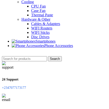
Cooling
CPU Fan
Case Fan
Thermal Paste
Hardware & Other
Cables & Adapters
WIFI Routers
WIFI Sticks
Disc Drives
Smartphones
Phone Accessories
Search
24 Support
+2347077173177