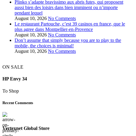
Plinko s’adapte bravissimo aux abris futes, qui proposent
aussi bien des loisirs dans bien imminent ou n’importe
pendant lequel
August 10, 2026
No Comments
Le restaurant Partouche, c’est 39 casinos en france, que le
plus agree dans Montpellier-en-Provence
August 10, 2026
No Comments
Don’t assume that simply because you are to play to the
mobile, the choices is minimal!
August 10, 2026
No Comments
ON SALE
HP Envy 34
To Shop
Recent Comments
Vertexnet Global Store