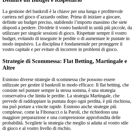
La gestione del bankroll è la chiave per una lunga e profittevole
carriera nel gioco d’azzardo online. Prima di iniziare a giocare,
definite un budget preciso, stabilendo l’importo massimo che siete
disposti a perdere. Dividete il vostro bankroll in unità più piccole, da
utilizzare per singole sessioni di gioco. Rispettate sempre il vostro
budget, evitando di inseguire le perdite o di aumentare le puntate in
modo impulsivo. La disciplina è fondamentale per proteggere il
vostro capitale e per evitare di incorrere in problemi di gioco.
Strategie di Scommessa: Flat Betting, Martingale e
Altre
Esistono diverse strategie di scommessa che possono essere
utilizzate per gestire il bankroll in modo efficace. Il flat betting, che
consiste nel puntare sempre la stessa somma, è una strategia
conservativa che limita le perdite. La strategia Martingale, che
prevede di raddoppiare la puntata dopo ogni perdita, è più rischiosa,
ma può portare a vincite rapide. Esistono anche strategie più
complesse, come la Fibonacci o la Paroli, che richiedono una
maggiore preparazione e una comprensione approfondita delle
probabilità. Scegliete la strategia che meglio si adatta al vostro stile
di gioco e al vostro livello di rischio.