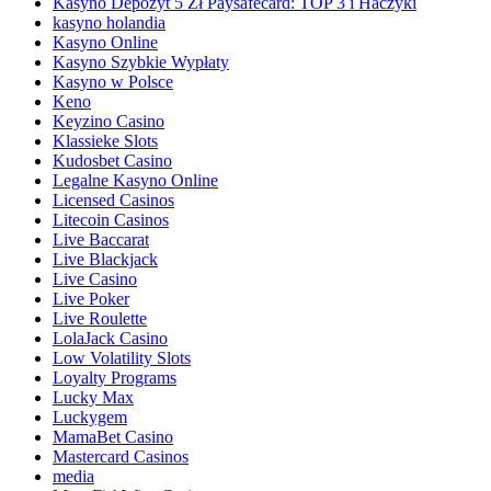
Kasyno Depozyt 5 Zł Paysafecard: TOP 3 i Haczyki
kasyno holandia
Kasyno Online
Kasyno Szybkie Wypłaty
Kasyno w Polsce
Keno
Keyzino Casino
Klassieke Slots
Kudosbet Casino
Legalne Kasyno Online
Licensed Casinos
Litecoin Casinos
Live Baccarat
Live Blackjack
Live Casino
Live Poker
Live Roulette
LolaJack Casino
Low Volatility Slots
Loyalty Programs
Lucky Max
Luckygem
MamaBet Casino
Mastercard Casinos
media