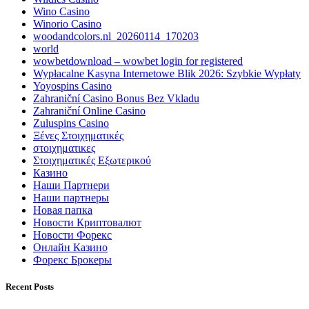
Wino Casino
Winorio Casino
woodandcolors.nl_20260114_170203
world
wowbetdownload – wowbet login for registered
Wypłacalne Kasyna Internetowe Blik 2026: Szybkie Wypłaty
Yoyospins Casino
Zahraniční Casino Bonus Bez Vkladu
Zahraniční Online Casino
Zuluspins Casino
Ξένες Στοιχηματικές
στοιχηματικες
Στοιχηματικές Εξωτερικού
Казино
Наши Партнери
Наши партнеры
Новая папка
Новости Криптовалют
Новости Форекс
Онлайн Казино
Форекс Брокеры
Recent Posts