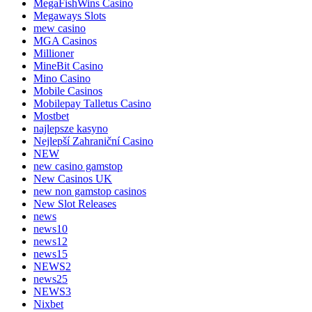
MegaFishWins Casino
Megaways Slots
mew casino
MGA Casinos
Millioner
MineBit Casino
Mino Casino
Mobile Casinos
Mobilepay Talletus Casino
Mostbet
najlepsze kasyno
Nejlepší Zahraniční Casino
NEW
new casino gamstop
New Casinos UK
new non gamstop casinos
New Slot Releases
news
news10
news12
news15
NEWS2
news25
NEWS3
Nixbet