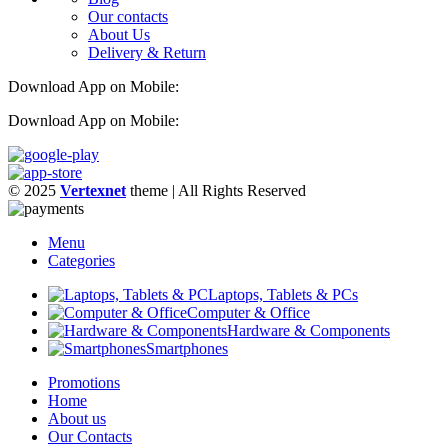
Our contacts
About Us
Delivery & Return
Download App on Mobile:
Download App on Mobile:
© 2025
Vertexnet
theme
| All Rights Reserved
Menu
Categories
Laptops, Tablets & PCs
Computer & Office
Hardware & Components
Smartphones
Promotions
Home
About us
Our Contacts