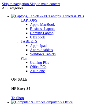
Skip to navigation
Skip to main content
All Categories
Laptops, Tablets & PCs
LAPTOPS
Apple MacBook
Business Laptop
Gaming Laptop
Ultrabook
TABLETS
Apple Ipad
Android tablets
Windows Tablets
PCs
Gaming PCs
Office PCs
All in one
ON SALE
HP Envy 34
To Shop
Computer & Office