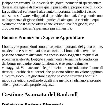
jackpot progressivi. La diversità dei giochi permette di sperimentare
diverse strategie e di trovare quelli più adatti al proprio stile di gioco.
La qualità del software è altrettanto importante. I migliori casinò
utilizzano software sviluppati da provider rinomati, che garantiscono
un’esperienza di gioco fluida, grafica di alta qualità e risultati equi.
Verificate che il casinò offra anche versioni live dei giochi, con
croupier reali, per un’esperienza più immersiva.
Bonus e Promozioni: Saperne Approfittare
I bonus e le promozioni sono un aspetto importante del gioco online,
ma devono essere valutati con attenzione. I bonus di benvenuto
possono sembrare allettanti, ma spesso sono soggetti a requisiti di
scommessa elevati. Leggete attentamente i termini e le condizioni
dei bonus per capire come funzionano e se sono realmente
vantaggiosi. Valutate anche le promozioni ricorrenti, come i bonus di
ricarica, i cashback e i tornei, che possono offrire un valore aggiunto
al vostro gioco. Un giocatore esperto sa come sfruttare i bonus in
modo strategico, scegliendo quelli che meglio si adattano al proprio
stile di gioco e alle proprie esigenze.
Gestione Avanzata del Bankroll
Definire un Budget e Rispettarlo