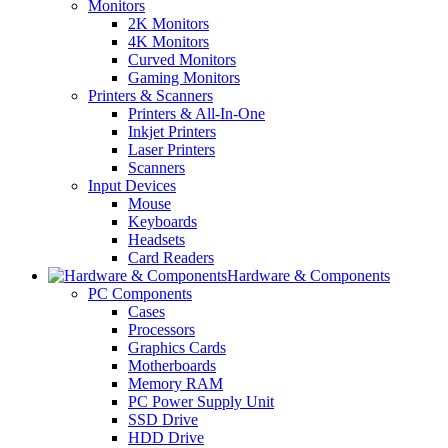
Monitors
2K Monitors
4K Monitors
Curved Monitors
Gaming Monitors
Printers & Scanners
Printers & All-In-One
Inkjet Printers
Laser Printers
Scanners
Input Devices
Mouse
Keyboards
Headsets
Card Readers
Hardware & Components
PC Components
Cases
Processors
Graphics Cards
Motherboards
Memory RAM
PC Power Supply Unit
SSD Drive
HDD Drive