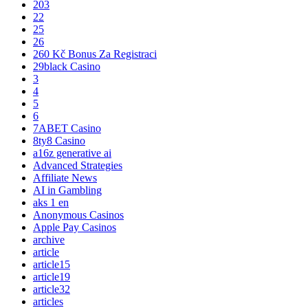
203
22
25
26
260 Kč Bonus Za Registraci
29black Casino
3
4
5
6
7ABET Casino
8ty8 Casino
a16z generative ai
Advanced Strategies
Affiliate News
AI in Gambling
aks 1 en
Anonymous Casinos
Apple Pay Casinos
archive
article
article15
article19
article32
articles