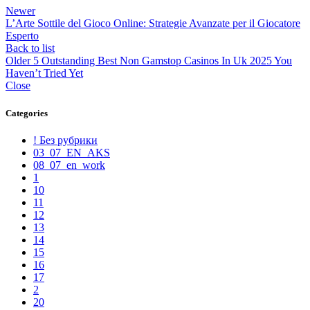
Newer
L’Arte Sottile del Gioco Online: Strategie Avanzate per il Giocatore
Esperto
Back to list
Older
5 Outstanding Best Non Gamstop Casinos In Uk 2025 You
Haven’t Tried Yet
Close
Categories
! Без рубрики
03_07_EN_AKS
08_07_en_work
1
10
11
12
13
14
15
16
17
2
20