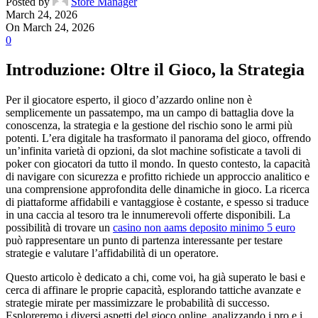
Posted by
Store Manager
March 24, 2026
On March 24, 2026
0
Introduzione: Oltre il Gioco, la Strategia
Per il giocatore esperto, il gioco d’azzardo online non è
semplicemente un passatempo, ma un campo di battaglia dove la
conoscenza, la strategia e la gestione del rischio sono le armi più
potenti. L’era digitale ha trasformato il panorama del gioco, offrendo
un’infinita varietà di opzioni, da slot machine sofisticate a tavoli di
poker con giocatori da tutto il mondo. In questo contesto, la capacità
di navigare con sicurezza e profitto richiede un approccio analitico e
una comprensione approfondita delle dinamiche in gioco. La ricerca
di piattaforme affidabili e vantaggiose è costante, e spesso si traduce
in una caccia al tesoro tra le innumerevoli offerte disponibili. La
possibilità di trovare un
casino non aams deposito minimo 5 euro
può rappresentare un punto di partenza interessante per testare
strategie e valutare l’affidabilità di un operatore.
Questo articolo è dedicato a chi, come voi, ha già superato le basi e
cerca di affinare le proprie capacità, esplorando tattiche avanzate e
strategie mirate per massimizzare le probabilità di successo.
Esploreremo i diversi aspetti del gioco online, analizzando i pro e i