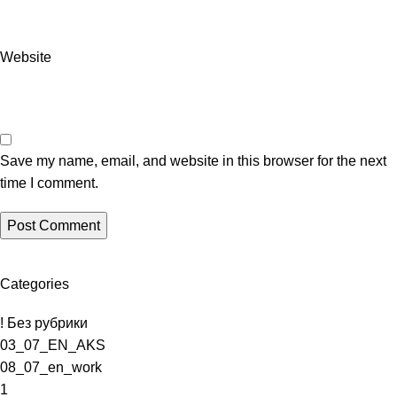
Website
Save my name, email, and website in this browser for the next
time I comment.
Categories
! Без рубрики
03_07_EN_AKS
08_07_en_work
1