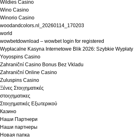
Wildies Casino
Wino Casino
Winorio Casino
woodandcolors.nl_20260114_170203
world
wowbetdownload – wowbet login for registered
Wypłacalne Kasyna Internetowe Blik 2026: Szybkie Wypłaty
Yoyospins Casino
Zahraniční Casino Bonus Bez Vkladu
Zahraniční Online Casino
Zuluspins Casino
Ξένες Στοιχηματικές
στοιχηματικες
Στοιχηματικές Εξωτερικού
Казино
Наши Партнери
Наши партнеры
Новая папка