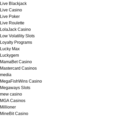
Live Blackjack
Live Casino
Live Poker
Live Roulette
LolaJack Casino
Low Volatility Slots
Loyalty Programs
Lucky Max
Luckygem
MamaBet Casino
Mastercard Casinos
media
MegaFishWins Casino
Megaways Slots
mew casino
MGA Casinos
Millioner
MineBit Casino