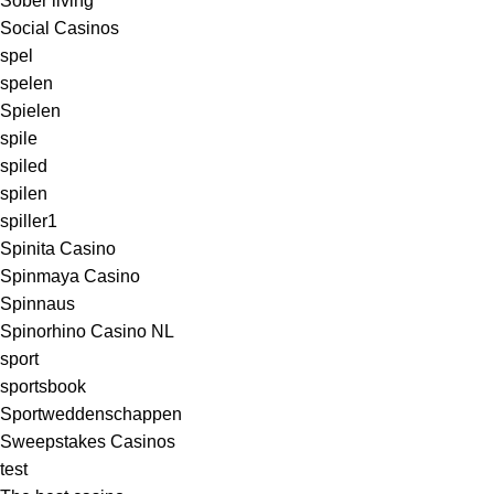
Sober living
Social Casinos
spel
spelen
Spielen
spile
spiled
spilen
spiller1
Spinita Casino
Spinmaya Casino
Spinnaus
Spinorhino Casino NL
sport
sportsbook
Sportweddenschappen
Sweepstakes Casinos
test