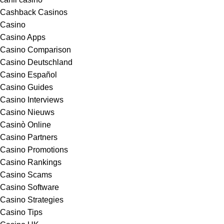
Cashback Casinos
Casino
Casino Apps
Casino Comparison
Casino Deutschland
Casino Español
Casino Guides
Casino Interviews
Casino Nieuws
Casinò Online
Casino Partners
Casino Promotions
Casino Rankings
Casino Scams
Casino Software
Casino Strategies
Casino Tips