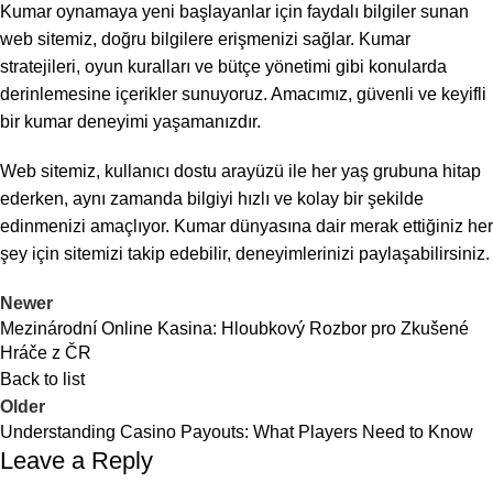
Kumar oynamaya yeni başlayanlar için faydalı bilgiler sunan
web sitemiz, doğru bilgilere erişmenizi sağlar. Kumar
stratejileri, oyun kuralları ve bütçe yönetimi gibi konularda
derinlemesine içerikler sunuyoruz. Amacımız, güvenli ve keyifli
bir kumar deneyimi yaşamanızdır.
Web sitemiz, kullanıcı dostu arayüzü ile her yaş grubuna hitap
ederken, aynı zamanda bilgiyi hızlı ve kolay bir şekilde
edinmenizi amaçlıyor. Kumar dünyasına dair merak ettiğiniz her
şey için sitemizi takip edebilir, deneyimlerinizi paylaşabilirsiniz.
Newer
Mezinárodní Online Kasina: Hloubkový Rozbor pro Zkušené
Hráče z ČR
Back to list
Older
Understanding Casino Payouts: What Players Need to Know
Leave a Reply