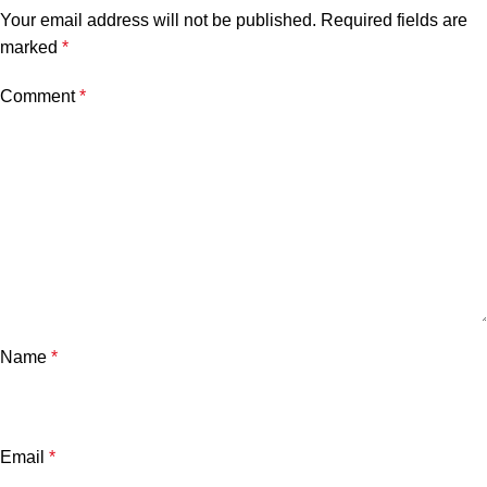
Your email address will not be published.
Required fields are
marked
*
Comment
*
Name
*
Email
*