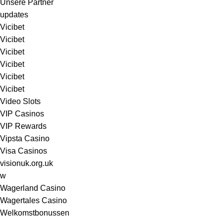
Unsere Partner
updates
Vicibet
Vicibet
Vicibet
Vicibet
Vicibet
Vicibet
Video Slots
VIP Casinos
VIP Rewards
Vipsta Casino
Visa Casinos
visionuk.org.uk
w
Wagerland Casino
Wagertales Casino
Welkomstbonussen