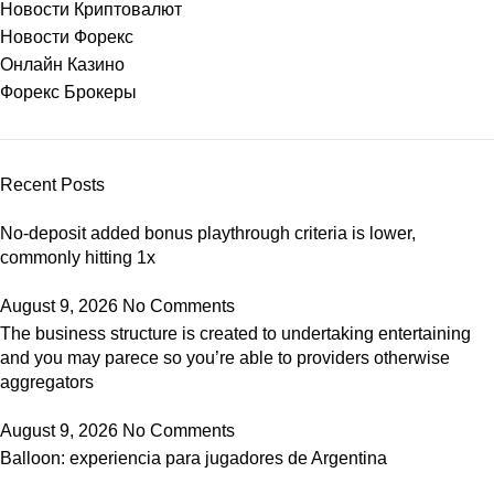
Новости Криптовалют
Новости Форекс
Онлайн Казино
Форекс Брокеры
Recent Posts
No-deposit added bonus playthrough criteria is lower,
commonly hitting 1x
August 9, 2026
No Comments
The business structure is created to undertaking entertaining
and you may parece so you’re able to providers otherwise
aggregators
August 9, 2026
No Comments
Balloon: experiencia para jugadores de Argentina