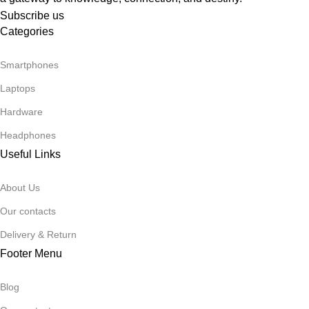
Subscribe us
Categories
Smartphones
Laptops
Hardware
Headphones
Useful Links
About Us
Our contacts
Delivery & Return
Footer Menu
Blog