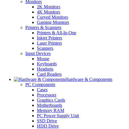
Monitors
2K Monitors
4K Monitors
Curved Monitors
Gaming Monitors
Printers & Scanners
Printers & All-In-One
Inkjet Printers
Laser Printers
Scanners
Input Devices
Mouse
Keyboards
Headsets
Card Readers
Hardware & Components
PC Components
Cases
Processors
Graphics Cards
Motherboards
Memory RAM
PC Power Supply Unit
SSD Drive
HDD Drive