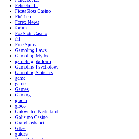
Felicebet IT
FiestaSlots Casino
FinTech
Forex News
forum
FoxSlots Casino
fr1
Free Spins
Gambling Laws
Gambling Myths
gambling platform
Gambling Psychology
Gambling Statistics
game
games
Games
Gaming
giochi
gioco
Gokwetten Nederland
Golisimo Casino
Grandpashabet
Gtbet
guides