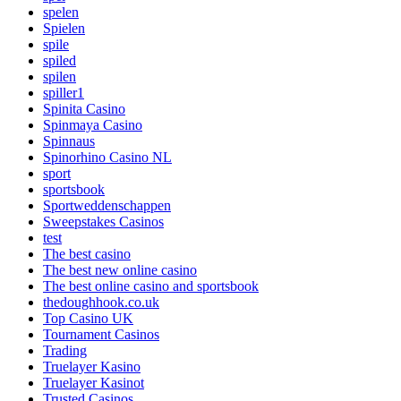
spelen
Spielen
spile
spiled
spilen
spiller1
Spinita Casino
Spinmaya Casino
Spinnaus
Spinorhino Casino NL
sport
sportsbook
Sportweddenschappen
Sweepstakes Casinos
test
The best casino
The best new online casino
The best online casino and sportsbook
thedoughhook.co.uk
Top Casino UK
Tournament Casinos
Trading
Truelayer Kasino
Truelayer Kasinot
Trusted Casinos