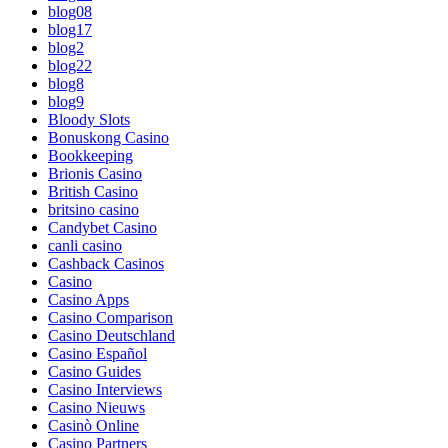
blog08
blog17
blog2
blog22
blog8
blog9
Bloody Slots
Bonuskong Casino
Bookkeeping
Brionis Casino
British Casino
britsino casino
Candybet Casino
canli casino
Cashback Casinos
Casino
Casino Apps
Casino Comparison
Casino Deutschland
Casino Español
Casino Guides
Casino Interviews
Casino Nieuws
Casinò Online
Casino Partners