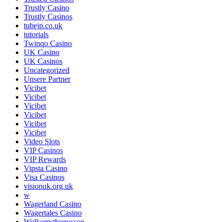
Trustly Casino
Trustly Casinos
tubejp.co.uk
tutorials
Twinqo Casino
UK Casino
UK Casinos
Uncategorized
Unsere Partner
Vicibet
Vicibet
Vicibet
Vicibet
Vicibet
Vicibet
Video Slots
VIP Casinos
VIP Rewards
Vipsta Casino
Visa Casinos
visionuk.org.uk
w
Wagerland Casino
Wagertales Casino
Welkomstbonussen