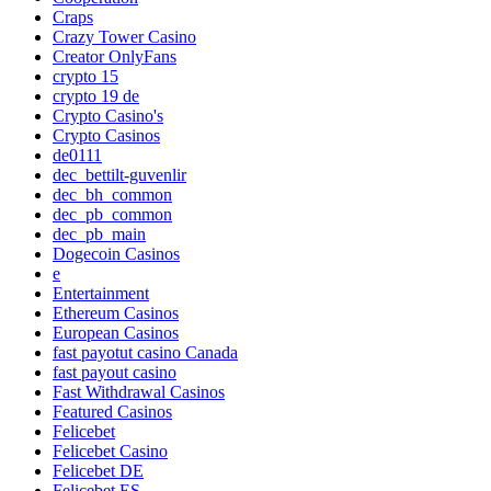
Craps
Crazy Tower Сasino
Creator OnlyFans
crypto 15
crypto 19 de
Crypto Casino's
Crypto Casinos
de0111
dec_bettilt-guvenlir
dec_bh_common
dec_pb_common
dec_pb_main
Dogecoin Casinos
e
Entertainment
Ethereum Casinos
European Casinos
fast payotut casino Canada
fast payout casino
Fast Withdrawal Casinos
Featured Casinos
Felicebet
Felicebet Casino
Felicebet DE
Felicebet ES