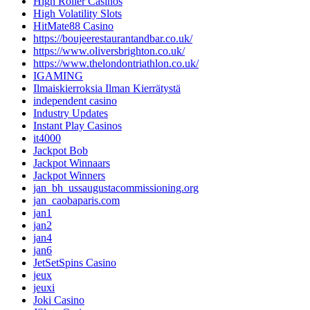
High Roller Casinos
High Volatility Slots
HitMate88 Casino
https://boujeerestaurantandbar.co.uk/
https://www.oliversbrighton.co.uk/
https://www.thelondontriathlon.co.uk/
IGAMING
Ilmaiskierroksia Ilman Kierrätystä
independent casino
Industry Updates
Instant Play Casinos
it4000
Jackpot Bob
Jackpot Winnaars
Jackpot Winners
jan_bh_ussaugustacommissioning.org
jan_caobaparis.com
jan1
jan2
jan4
jan6
JetSetSpins Casino
jeux
jeuxi
Joki Casino