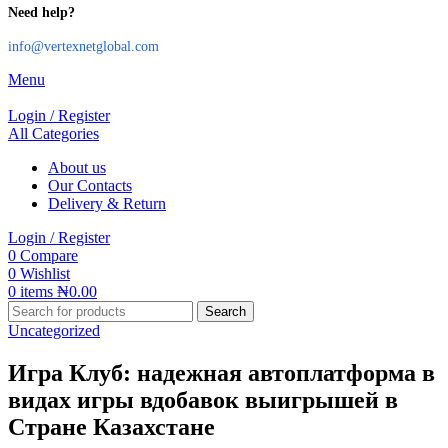
Need help?
info@vertexnetglobal.com
Menu
Login / Register
All Categories
About us
Our Contacts
Delivery & Return
Login / Register
0
Compare
0
Wishlist
0
items
₦
0.00
Search
Uncategorized
Игра Клуб: надежная автоплатформа в
видах игры вдобавок выигрышей в
Стране Казахстане