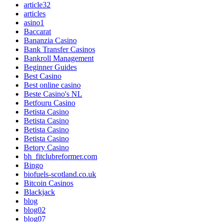
article32
articles
asino1
Baccarat
Bananzia Casino
Bank Transfer Casinos
Bankroll Management
Beginner Guides
Best Casino
Best online casino
Beste Casino's NL
Betfouru Casino
Betista Casino
Betista Casino
Betista Casino
Betista Casino
Betory Casino
bh_fitclubreformer.com
Bingo
biofuels-scotland.co.uk
Bitcoin Casinos
Blackjack
blog
blog02
blog07