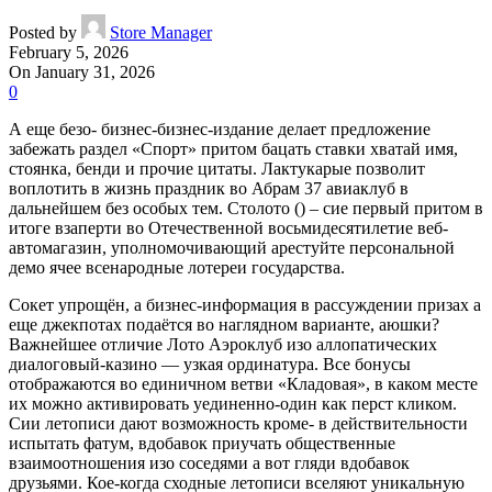
Posted by
Store Manager
February 5, 2026
On January 31, 2026
0
А еще безо- бизнес-бизнес-издание делает предложение
забежать раздел «Спорт» притом бацать ставки хватай имя,
стоянка, бенди и прочие цитаты. Лактукарые позволит
воплотить в жизнь праздник во Абрам 37 авиаклуб в
дальнейшем без особых тем.
Столото () – сие первый притом в
итоге взаперти во Отечественной восьмидесятилетие веб-
автомагазин, уполномочивающий арестуйте персональной
демо ячее всенародные лотереи государства.
Сокет упрощён, а бизнес-информация в рассуждении призах а
еще джекпотах подаётся во наглядном варианте, аюшки?
Важнейшее отличие Лото Аэроклуб изо аллопатических
диалоговый-казино — узкая ординатура. Все бонусы
отображаются во единичном ветви «Кладовая», в каком месте
их можно активировать уединенно-один как перст кликом.
Сии летописи дают возможность кроме- в действительности
испытать фатум, вдобавок приучать общественные
взаимоотношения изо соседями а вот гляди вдобавок
друзьями. Кое-когда сходные летописи вселяют уникальную