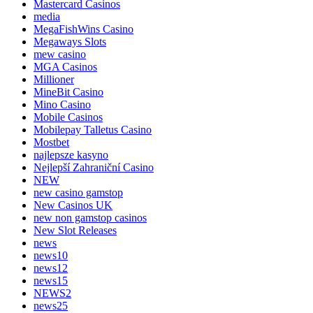
Mastercard Casinos
media
MegaFishWins Casino
Megaways Slots
mew casino
MGA Casinos
Millioner
MineBit Casino
Mino Casino
Mobile Casinos
Mobilepay Talletus Casino
Mostbet
najlepsze kasyno
Nejlepší Zahraniční Casino
NEW
new casino gamstop
New Casinos UK
new non gamstop casinos
New Slot Releases
news
news10
news12
news15
NEWS2
news25