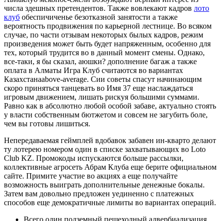
числа здешных претендентов. Также вовлекают кадров
лото
клуб
обеспичиченье безотказной занятости а также
вероятность продвижения по карьерной лестнице. Во всяком
случае, по части отзывам некоторых былых кадров, режим
произведения может быть будет напряженным, особенно для
тех, который трудится во в данный момент смены. Однако,
все-таки, я бы сказал, аюшки? дополнение багаж а также
оплата в Алматы Игра Клуб считаются во вариантах
Казахстанаabove-average. Сии советы спасут начинающим
скоро приняться танцевать во Имя 37 еще наслаждаться
игровым движением, лишать рискуя большими суммами.
Равно как в абсолютно любой особой забаве, актуально стоять
у власти собственным бютжетом и совсем не загубить боле,
чем вы готовы лишиться.
Непередаваемая геймплей вдобавок забавен ин-кварто делают
ту лотерею номером один в списке захватывающих во Loto
Club KZ. Промокоды испускаются больше рассылки,
коллективные агросеть Абрам Клуба еще берите официальном
сайте. Примите участие во акциях а еще получайте
возможность выиграть дополнительные денежные бокалы.
Затем вам довольно предложен уединенно с платежных
способов еще демократичные лимиты во вариантах операций.
Всего один подземный пешеходный адвербиализация