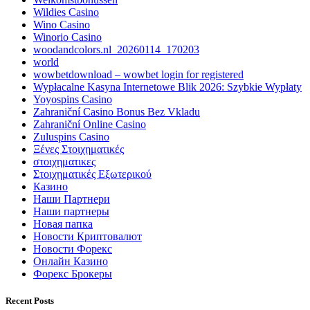
Wildies Casino
Wino Casino
Winorio Casino
woodandcolors.nl_20260114_170203
world
wowbetdownload – wowbet login for registered
Wypłacalne Kasyna Internetowe Blik 2026: Szybkie Wypłaty
Yoyospins Casino
Zahraniční Casino Bonus Bez Vkladu
Zahraniční Online Casino
Zuluspins Casino
Ξένες Στοιχηματικές
στοιχηματικες
Στοιχηματικές Εξωτερικού
Казино
Наши Партнери
Наши партнеры
Новая папка
Новости Криптовалют
Новости Форекс
Онлайн Казино
Форекс Брокеры
Recent Posts