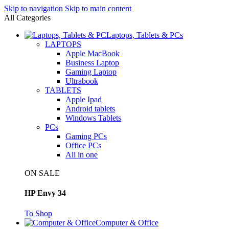
Skip to navigation
Skip to main content
All Categories
Laptops, Tablets & PCs
LAPTOPS
Apple MacBook
Business Laptop
Gaming Laptop
Ultrabook
TABLETS
Apple Ipad
Android tablets
Windows Tablets
PCs
Gaming PCs
Office PCs
All in one
ON SALE
HP Envy 34
To Shop
Computer & Office