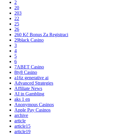
2
20
203
22
25
26
260 Kč Bonus Za Registraci
29black Casino
3
4
5
6
7ABET Casino
8ty8 Casino
a16z generative ai
Advanced Strategies
Affiliate News
AI in Gambling
aks 1 en
Anonymous Casinos
Apple Pay Casinos
archive
article
article15
article19