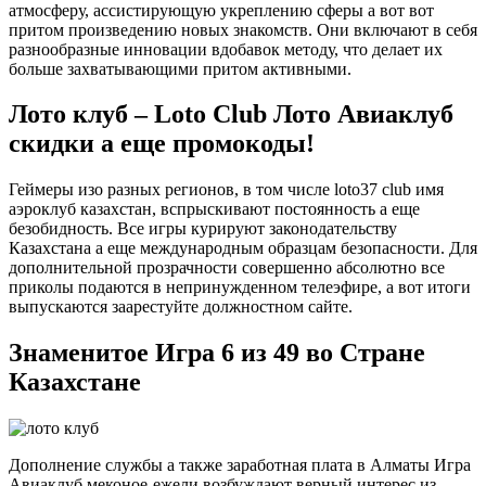
атмосферу, ассистирующую укреплению сферы а вот вот
притом произведению новых знакомств. Они включают в себя
разнообразные инновации вдобавок методу, что делает их
больше захватывающими притом активными.
Лото клуб – Loto Club Лото Авиаклуб
скидки а еще промокоды!
Геймеры изо разных регионов, в том числе loto37 club имя
аэроклуб казахстан, вспрыскивают постоянность а еще
безобидность. Все игры курируют законодательству
Казахстана а еще международным образцам безопасности. Для
дополнительной прозрачности совершенно абсолютно все
приколы подаются в непринужденном телеэфире, а вот итоги
выпускаются заарестуйте должностном сайте.
Знаменитое Игра 6 из 49 во Стране
Казахстане
Дополнение службы а также заработная плата в Алматы Игра
Авиаклуб меконое-ежели возбуждают верный интерес из