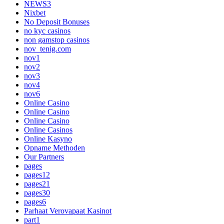
NEWS3
Nixbet
No Deposit Bonuses
no kyc casinos
non gamstop casinos
nov_tenig.com
nov1
nov2
nov3
nov4
nov6
Online Casino
Online Casino
Online Casino
Online Casinos
Online Kasyno
Opname Methoden
Our Partners
pages
pages12
pages21
pages30
pages6
Parhaat Verovapaat Kasinot
part1