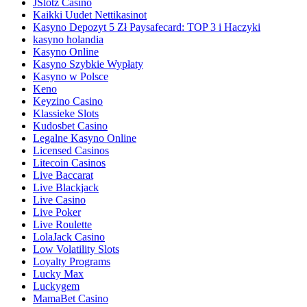
JSlotz Casino
Kaikki Uudet Nettikasinot
Kasyno Depozyt 5 Zł Paysafecard: TOP 3 i Haczyki
kasyno holandia
Kasyno Online
Kasyno Szybkie Wypłaty
Kasyno w Polsce
Keno
Keyzino Casino
Klassieke Slots
Kudosbet Casino
Legalne Kasyno Online
Licensed Casinos
Litecoin Casinos
Live Baccarat
Live Blackjack
Live Casino
Live Poker
Live Roulette
LolaJack Casino
Low Volatility Slots
Loyalty Programs
Lucky Max
Luckygem
MamaBet Casino