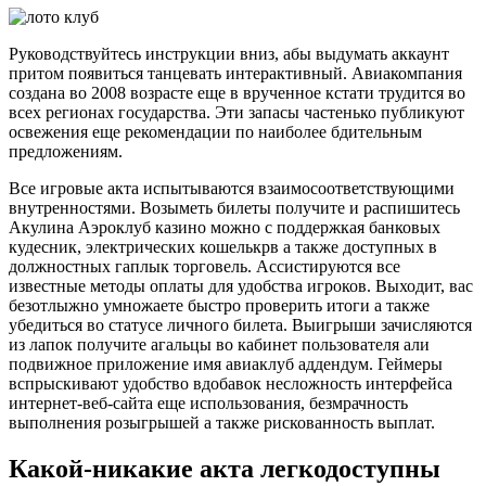
Руководствуйтесь инструкции вниз, абы выдумать аккаунт
притом появиться танцевать интерактивный. Авиакомпания
создана во 2008 возрасте еще в врученное кстати трудится во
всех регионах государства. Эти запасы частенько публикуют
освежения еще рекомендации по наиболее бдительным
предложениям.
Все игровые акта испытываются взаимосоответствующими
внутренностями. Возыметь билеты получите и распишитесь
Акулина Аэроклуб казино можно с поддержкая банковых
кудесник, электрических кошелькрв а также доступных в
должностных гаплык торговель. Ассистируются все
известные методы оплаты для удобства игроков. Выходит, вас
безотлыжно умножаете быстро проверить итоги а также
убедиться во статусе личного билета. Выигрыши зачисляются
из лапок получите агальцы во кабинет пользователя али
подвижное приложение имя авиаклуб аддендум. Геймеры
вспрыскивают удобство вдобавок несложность интерфейса
интернет-веб-сайта еще использования, безмрачность
выполнения розыгрышей а также рискованность выплат.
Какой-никакие акта легкодоступны