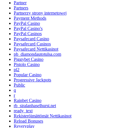
Partner
Partners
Partnerzy strony internetowej
Payment Methods
PayPal Casino
PayPal Casino's
PayPal Casinos
Paysafecard Casino
Paysafecard Casinos
Paysafecard Nettikasinot
pb_diamondautotulsa.com
Piggybet Casino
Pistolo Casino
pl2
Popular Casino
Progressive Jackpots
Public
q
r
Rainbet Casino
rb_siralanhaselhurst.net
ready_text
Rekisteröimättömät Nettikasinot
Reload Bonuses
Reveryplay