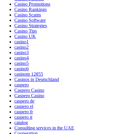
Casino Promotions
Casino Rankings
Casino Scams
Casino Software
Casino Strategies
Casino Tips
Casino UK
casino1
casino2
casino3
casino4
casino5
casino6
casinom 12855
Casinos in Deutschland
caspero
Caspero Casino
Caspero Casino
caspero de
caspero el
caspero fr
caspero it
catalog
Consulting services in the UAE
Cooperation