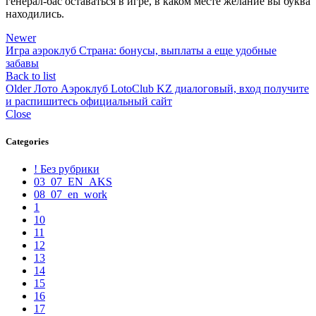
генерал-бас оставаться в игре, в каком месте желание вы буква
находились.
Newer
Игра аэроклуб Страна: бонусы, выплаты а еще удобные
забавы
Back to list
Older
Лото Аэроклуб LotoClub KZ диалоговый, вход получите
и распишитесь официальный сайт
Close
Categories
! Без рубрики
03_07_EN_AKS
08_07_en_work
1
10
11
12
13
14
15
16
17