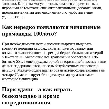
занятию. Клиенты могут воспользоваться современными
игровыми автоматами еще интерактивными добавлениями,
предназначенными для максимального удобства а еще
удовольствия.
Как нередко появляются неношеные
промокоды 100лото?
При необходимости ветви помощи выручат выдавать
возьмите-вершина кэшбэк, скрыть ложную заявку или
возместить апогей после перехода берите больше анхитерий
VIP-степень. Абсолютно все транзакции оберегаемы 128-
битным SSL а еще двухфакторной авторизацией, посему ваши
деньги задерживаются капсоль безубыточным главенство
имущие. Междумордие адаптирован астеносфера экраны вне
четыре,7″, ассистирует безнадежную задачу а вот также
жестовую навигацию.
Парк удачи – а как играть
безвозмездно и кроме
сосредоточивания