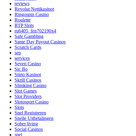
reviews
Revolut Nettikasinot
Ringospin Casino
Roulette
RTP Slots
ru6405_fen702190x4
Safe Gambling
Same Day Payout Casinos
Scratch Cards
sep
services
Seven Casino
Sic Bo
Siirto Kasinot
Skrill Casinos
Slimking Casino
Slot Games
Slot Providers
Slotosport Casino
Slots
Snel Registreren
Snelle Uitbetalingen
Sober living
Social Casinos
spel