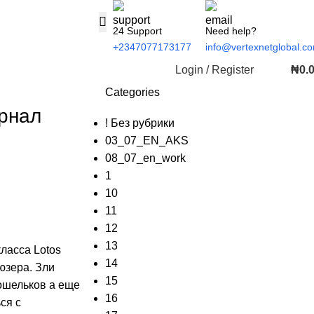
24 Support
Need help?
+2347077173177
info@vertexnetglobal.c
Login / Register
₦
0.
Categories
рнал
! Без рубрики
03_07_EN_AKS
08_07_en_work
1
10
11
12
13
ласса Lotos
14
юзера. Зли
15
кошельков а еще
16
ся с