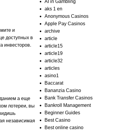
AI in Gambling
aks 1 en
Anonymous Casinos
Apple Pay Casinos
мите и
archive
ще доступных в
article
а инвесторов.
article15
article19
article32
articles
asino1
Baccarat
Bananzia Casino
Bank Transfer Casinos
иданием а еще
Bankroll Management
ком лотереи, вы
Beginner Guides
 видишь
Best Casino
ная независимая
Best online casino