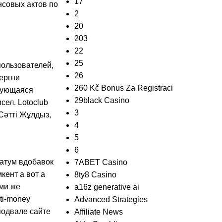
17
совых актов по
2
20
203
22
25
пользователей,
26
ергни
260 Kč Bonus Za Registraci
ирующаяся
29black Casino
сел. Lotoclub
3
Сәтті Жұлдыз,
4
5
6
атум вдобавок
7ABET Casino
ент а вот а
8ty8 Casino
ими же
a16z generative ai
ti-money
Advanced Strategies
подвале сайте
Affiliate News