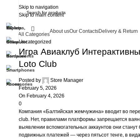
Skip to navigation
Skip to main content
About us
Our Contacts
Delivery & Return
All Categories
Uncategorized
Игра Авиаклуб Интерактивн
Loto Club
Posted by
Store Manager
February 5, 2026
On February 4, 2026
0
Компания «Балтийская жемчужина» вводит во пере
club. Нет, правилами платформы запрещается ваян
выявлении вспомогательных аккаунтов они станут 
подвижных платежей — через пятьсот тенге, в вид