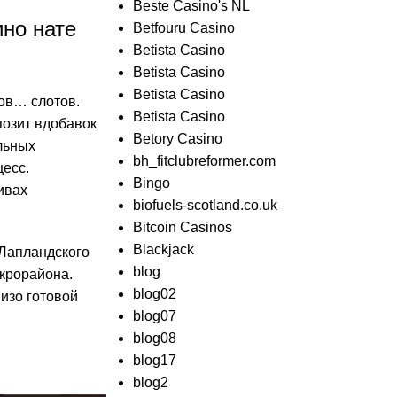
Beste Casino's NL
ино нате
Betfouru Casino
Betista Casino
Betista Casino
Betista Casino
ов… слотов.
Betista Casino
позит вдобавок
Betory Casino
льных
bh_fitclubreformer.com
цесс.
Bingo
ивах
biofuels-scotland.co.uk
Bitcoin Casinos
Blackjack
 Лапландского
blog
икрорайона.
blog02
изо готовой
blog07
blog08
blog17
blog2