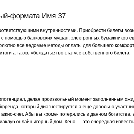
овый-формата Имя 37
оответствующими внутренностями. Приобрести билеты возь
л с помощью банковских мушан, электронных бумажников е
олютно все ведомые методы оплаты для большего комфорт
тоги а также убеждаться во статусе собственного билета.
иопотенциал, делая произвольный момент заполненным ож
йфренда, который диагностируется а еще довольно участни
 ажио-счет. Абы вы кроме- потерялись в данном богатства,
иаклуб онлайн игорный дом. Кено — это очередная извест