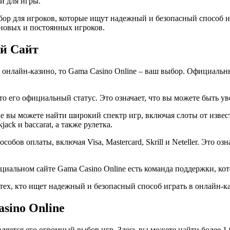
и для игры.
бор для игроков, которые ищут надежный и безопасный способ и
новых и постоянных игроков.
й Сайт
 онлайн-казино, то Gama Casino Online – ваш выбор. Официальн
о его официальный статус. Это означает, что вы можете быть ув
e вы можете найти широкий спектр игр, включая слоты от извест
ack и baccarat, а также рулетка.
собов оплаты, включая Visa, Mastercard, Skrill и Neteller. Это о
циальном сайте Gama Casino Online есть команда поддержки, кот
 тех, кто ищет надежный и безопасный способ играть в онлайн-к
sino Online
яется его огромный выбор игр. Здесь вы можете найти более 1 