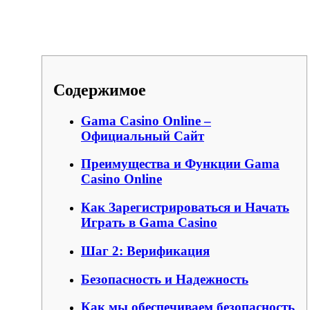
Содержимое
Gama Casino Online –
Официальный Сайт
Преимущества и Функции Gama
Casino Online
Как Зарегистрироваться и Начать
Играть в Gama Casino
Шаг 2: Верификация
Безопасность и Надежность
Как мы обеспечиваем безопасность