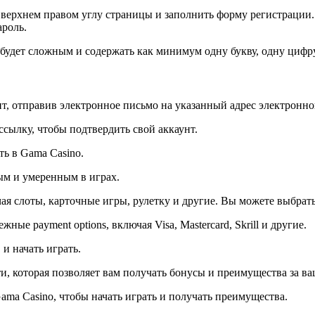
 верхнем правом углу страницы и заполнить форму регистрации.
ароль.
удет сложным и содержать как минимум одну букву, одну цифру
т, отправив электронное письмо на указанный адрес электронно
сылку, чтобы подтвердить свой аккаунт.
ть в Gama Casino.
ым и умеренным в играх.
я слоты, карточные игры, рулетку и другие. Вы можете выбрать и
ые payment options, включая Visa, Mastercard, Skrill и другие.
 и начать играть.
и, которая позволяет вам получать бонусы и преимущества за ва
ma Casino, чтобы начать играть и получать преимущества.