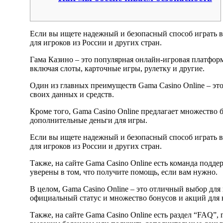
Если вы ищете надежный и безопасный способ играть в 
для игроков из России и других стран.
Гама Казино – это популярная онлайн-игровая платформ
включая слоты, карточные игры, рулетку и другие.
Один из главных преимуществ Gama Casino Online – это
своих данных и средств.
Кроме того, Gama Casino Online предлагает множество 
дополнительные деньги для игры.
Если вы ищете надежный и безопасный способ играть в 
для игроков из России и других стран.
Также, на сайте Gama Casino Online есть команда подде
уверены в том, что получите помощь, если вам нужно.
В целом, Gama Casino Online – это отличный выбор для
официальный статус и множество бонусов и акций для 
Также, на сайте Gama Casino Online есть раздел “FAQ”,