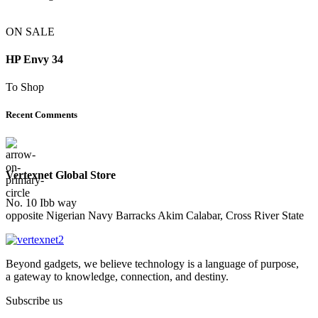
ON SALE
HP Envy 34
To Shop
Recent Comments
Vertexnet Global Store
No. 10 Ibb way
opposite Nigerian Navy Barracks Akim Calabar, Cross River State
Beyond gadgets, we believe technology is a language of purpose,
a gateway to knowledge, connection, and destiny.
Subscribe us