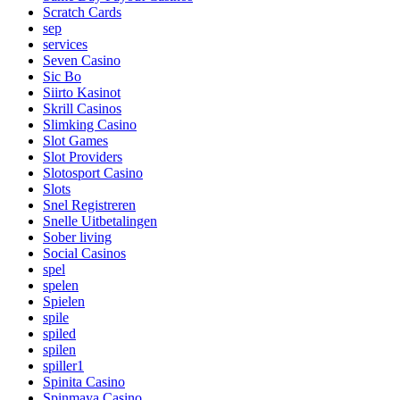
Scratch Cards
sep
services
Seven Casino
Sic Bo
Siirto Kasinot
Skrill Casinos
Slimking Casino
Slot Games
Slot Providers
Slotosport Casino
Slots
Snel Registreren
Snelle Uitbetalingen
Sober living
Social Casinos
spel
spelen
Spielen
spile
spiled
spilen
spiller1
Spinita Casino
Spinmaya Casino