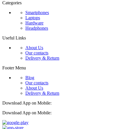
Categories
Smartphones
Laptops
Hardware
Headphones
Useful Links
About Us
Our contacts
Delivery & Return
Footer Menu
Blog
Our contacts
About Us
Delivery & Return
Download App on Mobile:
Download App on Mobile: