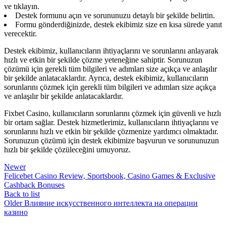
ve tıklayın.
Destek formunu açın ve sorununuzu detaylı bir şekilde belirtin.
Formu gönderdiğinizde, destek ekibimiz size en kısa sürede yanıt
verecektir.
Destek ekibimiz, kullanıcıların ihtiyaçlarını ve sorunlarını anlayarak
hızlı ve etkin bir şekilde çözme yeteneğine sahiptir. Sorunuzun
çözümü için gerekli tüm bilgileri ve adımları size açıkça ve anlaşılır
bir şekilde anlatacaklardır. Ayrıca, destek ekibimiz, kullanıcıların
sorunlarını çözmek için gerekli tüm bilgileri ve adımları size açıkça
ve anlaşılır bir şekilde anlatacaklardır.
Fixbet Casino, kullanıcıların sorunlarını çözmek için güvenli ve hızlı
bir ortam sağlar. Destek hizmetlerimiz, kullanıcıların ihtiyaçlarını ve
sorunlarını hızlı ve etkin bir şekilde çözmenize yardımcı olmaktadır.
Sorunuzun çözümü için destek ekibimize başvurun ve sorununuzun
hızlı bir şekilde çözüleceğini umuyoruz.
Newer
Felicebet Casino Review, Sportsbook, Casino Games & Exclusive
Cashback Bonuses
Back to list
Older
Влияние искусственного интеллекта на операции
казино