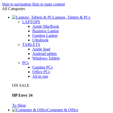
Skip to navigation
Skip to main content
All Categories
Laptops, Tablets & PCs
LAPTOPS
Apple MacBook
Business Laptop
Gaming Laptop
Ultrabook
TABLETS
Apple Ipad
Android tablets
Windows Tablets
PCs
Gaming PCs
Office PCs
All in one
ON SALE
HP Envy 34
To Shop
Computer & Office