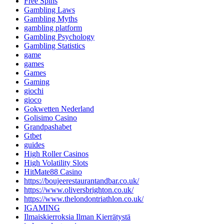
Free Spins
Gambling Laws
Gambling Myths
gambling platform
Gambling Psychology
Gambling Statistics
game
games
Games
Gaming
giochi
gioco
Gokwetten Nederland
Golisimo Casino
Grandpashabet
Gtbet
guides
High Roller Casinos
High Volatility Slots
HitMate88 Casino
https://boujeerestaurantandbar.co.uk/
https://www.oliversbrighton.co.uk/
https://www.thelondontriathlon.co.uk/
IGAMING
Ilmaiskierroksia Ilman Kierrätystä