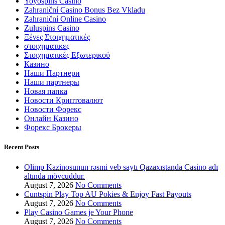
Yoyospins Casino
Zahraniční Casino Bonus Bez Vkladu
Zahraniční Online Casino
Zuluspins Casino
Ξένες Στοιχηματικές
στοιχηματικες
Στοιχηματικές Εξωτερικού
Казино
Наши Партнери
Наши партнеры
Новая папка
Новости Криптовалют
Новости Форекс
Онлайн Казино
Форекс Брокеры
Recent Posts
Olimp Kazinosunun rəsmi veb saytı Qazaxıstanda Casino adı
altında mövcuddur.
August 7, 2026
No Comments
Cuntspin Play Top AU Pokies & Enjoy Fast Payouts
August 7, 2026
No Comments
Play Casino Games je Your Phone
August 7, 2026
No Comments