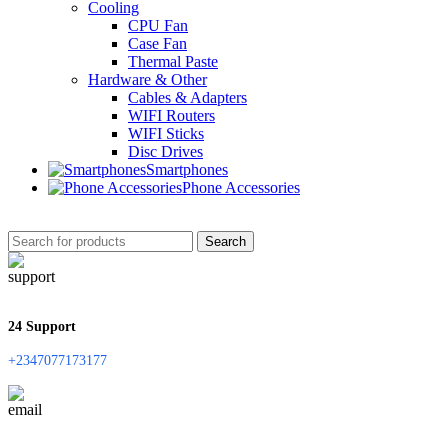
Cooling
CPU Fan
Case Fan
Thermal Paste
Hardware & Other
Cables & Adapters
WIFI Routers
WIFI Sticks
Disc Drives
Smartphones
Phone Accessories
Search
24 Support
+2347077173177