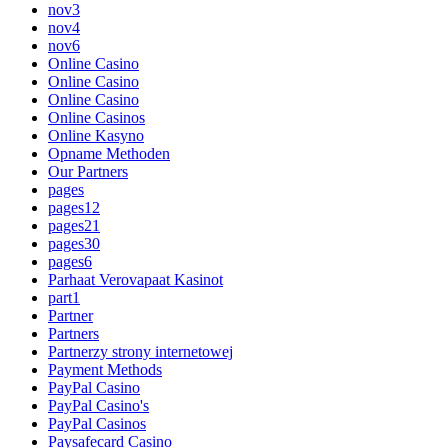
nov3
nov4
nov6
Online Casino
Online Casino
Online Casino
Online Casinos
Online Kasyno
Opname Methoden
Our Partners
pages
pages12
pages21
pages30
pages6
Parhaat Verovapaat Kasinot
part1
Partner
Partners
Partnerzy strony internetowej
Payment Methods
PayPal Casino
PayPal Casino's
PayPal Casinos
Paysafecard Casino