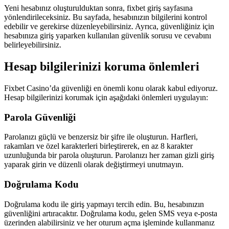
Yeni hesabınız oluşturulduktan sonra, fixbet giriş sayfasına
yönlendirileceksiniz. Bu sayfada, hesabınızın bilgilerini kontrol
edebilir ve gerekirse düzenleyebilirsiniz. Ayrıca, güvenliğiniz için
hesabınıza giriş yaparken kullanılan güvenlik sorusu ve cevabını
belirleyebilirsiniz.
Hesap bilgilerinizi koruma önlemleri
Fixbet Casino’da güvenliği en önemli konu olarak kabul ediyoruz.
Hesap bilgilerinizi korumak için aşağıdaki önlemleri uygulayın:
Parola Güvenliği
Parolanızı güçlü ve benzersiz bir şifre ile oluşturun. Harfleri,
rakamları ve özel karakterleri birleştirerek, en az 8 karakter
uzunluğunda bir parola oluşturun. Parolanızı her zaman gizli giriş
yaparak girin ve düzenli olarak değiştirmeyi unutmayın.
Doğrulama Kodu
Doğrulama kodu ile giriş yapmayı tercih edin. Bu, hesabınızın
güvenliğini artıracaktır. Doğrulama kodu, gelen SMS veya e-posta
üzerinden alabilirsiniz ve her oturum açma işleminde kullanmanız