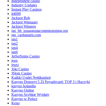
independent casino
Industry Updates
Instant Play Casinos
it4000
Jackpot Bob
Jackpot Winnaars
Jackpot Winners
jan_bh_ussaugustacommissioning.org
jan_caobaparis.com
jan1
jan2
jan4
jan6
JetSetSpins Casino
jeux
jeuxi
Joki Casino
JSlotz Casino
Kaikki Uudet Nettikasinot
Kasyno Depozyt 5 Zł Paysafecard: TOP 3 i Haczyki
kasyno holandia
Kasyno Online
Kasyno Szybkie Wypłaty
Kasyno w Polsce
Keno