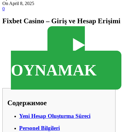
On April 8, 2025
0
Fixbet Casino – Giriş ve Hesap Erişimi
▶️
OYNAMAK
Содержимое
Yeni Hesap Oluşturma Süreci
Personel Bilgileri