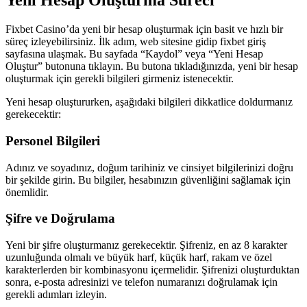
Yeni Hesap Oluşturma Süreci
Fixbet Casino’da yeni bir hesap oluşturmak için basit ve hızlı bir
süreç izleyebilirsiniz. İlk adım, web sitesine gidip fixbet giriş
sayfasına ulaşmak. Bu sayfada “Kaydol” veya “Yeni Hesap
Oluştur” butonuna tıklayın. Bu butona tıkladığınızda, yeni bir hesap
oluşturmak için gerekli bilgileri girmeniz istenecektir.
Yeni hesap oluştururken, aşağıdaki bilgileri dikkatlice doldurmanız
gerekecektir:
Personel Bilgileri
Adınız ve soyadınız, doğum tarihiniz ve cinsiyet bilgilerinizi doğru
bir şekilde girin. Bu bilgiler, hesabınızın güvenliğini sağlamak için
önemlidir.
Şifre ve Doğrulama
Yeni bir şifre oluşturmanız gerekecektir. Şifreniz, en az 8 karakter
uzunluğunda olmalı ve büyük harf, küçük harf, rakam ve özel
karakterlerden bir kombinasyonu içermelidir. Şifrenizi oluşturduktan
sonra, e-posta adresinizi ve telefon numaranızı doğrulamak için
gerekli adımları izleyin.