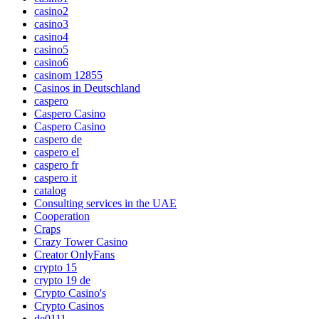
casino2
casino3
casino4
casino5
casino6
casinom 12855
Casinos in Deutschland
caspero
Caspero Casino
Caspero Casino
caspero de
caspero el
caspero fr
caspero it
catalog
Consulting services in the UAE
Cooperation
Craps
Crazy Tower Сasino
Creator OnlyFans
crypto 15
crypto 19 de
Crypto Casino's
Crypto Casinos
de0111