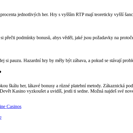
 procenta jednotlivých her. Hry s vyšším RTP mají teoreticky vyšší šanci 
si přečti podmínky bonusů, abys věděl, jaké jsou požadavky na protoče
ej si pauzu. Hazardní hry by měly být zábava, a pokud se stávají pro
?
irokou škálu her, lákavé bonusy a různé platební metody. Zákaznická p
i Devět Kasino vyzkoušet a uvidíš, jestli ti sedne. Možná najdeš své nové
ine Casinos
e