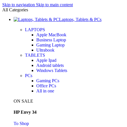
Skip to navigation
Skip to main content
All Categories
Laptops, Tablets & PCs
LAPTOPS
Apple MacBook
Business Laptop
Gaming Laptop
Ultrabook
TABLETS
Apple Ipad
Android tablets
Windows Tablets
PCs
Gaming PCs
Office PCs
All in one
ON SALE
HP Envy 34
To Shop