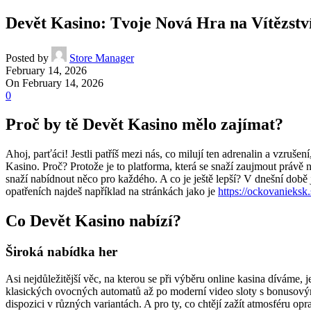
Devět Kasino: Tvoje Nová Hra na Vítězstv
Posted by
Store Manager
February 14, 2026
On February 14, 2026
0
Proč by tě Devět Kasino mělo zajímat?
Ahoj, parťáci! Jestli patříš mezi nás, co milují ten adrenalin a vzrušen
Kasino. Proč? Protože je to platforma, která se snaží zaujmout právě n
snaží nabídnout něco pro každého. A co je ještě lepší? V dnešní době j
opatřeních najdeš například na stránkách jako je
https://ockovanieksk.
Co Devět Kasino nabízí?
Široká nabídka her
Asi nejdůležitější věc, na kterou se při výběru online kasina dívám
klasických ovocných automatů až po moderní video sloty s bonusovými k
dispozici v různých variantách. A pro ty, co chtějí zažít atmosféru opr