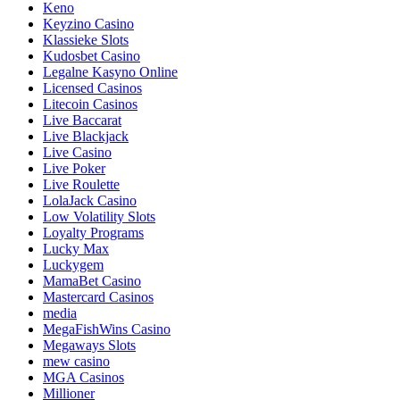
Keno
Keyzino Casino
Klassieke Slots
Kudosbet Casino
Legalne Kasyno Online
Licensed Casinos
Litecoin Casinos
Live Baccarat
Live Blackjack
Live Casino
Live Poker
Live Roulette
LolaJack Casino
Low Volatility Slots
Loyalty Programs
Lucky Max
Luckygem
MamaBet Casino
Mastercard Casinos
media
MegaFishWins Casino
Megaways Slots
mew casino
MGA Casinos
Millioner