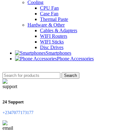
Cooling
CPU Fan
Case Fan
Thermal Paste
Hardware & Other
Cables & Adapters
WIFI Routers
WIFI Sticks
Disc Drives
Smartphones
Phone Accessories
Search
24 Support
+2347077173177