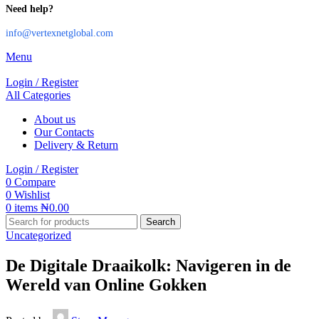
Need help?
info@vertexnetglobal.com
Menu
Login / Register
All Categories
About us
Our Contacts
Delivery & Return
Login / Register
0
Compare
0
Wishlist
0
items
₦
0.00
Search
Uncategorized
De Digitale Draaikolk: Navigeren in de
Wereld van Online Gokken