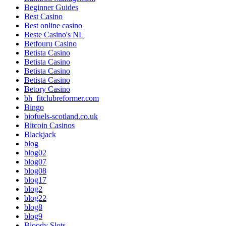
Beginner Guides
Best Casino
Best online casino
Beste Casino's NL
Betfouru Casino
Betista Casino
Betista Casino
Betista Casino
Betista Casino
Betory Casino
bh_fitclubreformer.com
Bingo
biofuels-scotland.co.uk
Bitcoin Casinos
Blackjack
blog
blog02
blog07
blog08
blog17
blog2
blog22
blog8
blog9
Bloody Slots