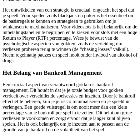
Het ontwikkelen van een strategie is cruciaal, ongeacht het spel dat
je speelt. Voor spellen zoals blackjack en poker is het essentieel om
de basisregels te kennen en strategieën te gebruiken om je
winkansen te maximaliseren. Voor videoslots is het belangrijk om de
uitbetalingstabellen te begrijpen en te kiezen voor slots met een hoge
Return to Player (RTP) percentage. Wees je bewust van de
psychologische aspecten van gokken, zoals de verleiding om
verliezen proberen terug te winnen (de “chasing losses” valkuil).
Neem regelmatig pauzes en speel nooit onder invloed van alcohol of
drugs.
Het Belang van Bankroll Management
Een cruciaal aspect van verantwoord gokken is bankroll
management. Dit houdt in dat je je totale budget voor gokken
verdeelt over verschillende spelsessies en inzetten. Door je bankroll
effectief te beheren, kun je je risico minimaliseren en je speelduur
verlengen. Een goede vuistregel is om nooit meer dan een klein
percentage van je bankroll per spel in te zetten. Dit helpt om grote
verliezen te voorkomen en zorgt ervoor dat je langer kunt blijven
spelen. Het is ook belangrijk om je inzetten aan te passen aan de
grootte van je bankroll en de volatiliteit van het spel.