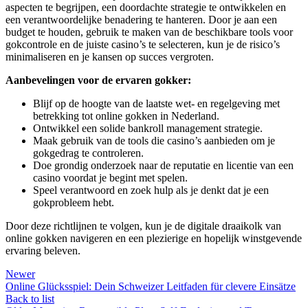
aspecten te begrijpen, een doordachte strategie te ontwikkelen en
een verantwoordelijke benadering te hanteren. Door je aan een
budget te houden, gebruik te maken van de beschikbare tools voor
gokcontrole en de juiste casino’s te selecteren, kun je de risico’s
minimaliseren en je kansen op succes vergroten.
Aanbevelingen voor de ervaren gokker:
Blijf op de hoogte van de laatste wet- en regelgeving met
betrekking tot online gokken in Nederland.
Ontwikkel een solide bankroll management strategie.
Maak gebruik van de tools die casino’s aanbieden om je
gokgedrag te controleren.
Doe grondig onderzoek naar de reputatie en licentie van een
casino voordat je begint met spelen.
Speel verantwoord en zoek hulp als je denkt dat je een
gokprobleem hebt.
Door deze richtlijnen te volgen, kun je de digitale draaikolk van
online gokken navigeren en een plezierige en hopelijk winstgevende
ervaring beleven.
Newer
Online Glücksspiel: Dein Schweizer Leitfaden für clevere Einsätze
Back to list