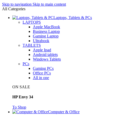
Skip to navigation
Skip to main content
All Categories
Laptops, Tablets & PCs
LAPTOPS
Apple MacBook
Business Laptop
Gaming Laptop
Ultrabook
TABLETS
Apple Ipad
Android tablets
Windows Tablets
PCs
Gaming PCs
Office PCs
All in one
ON SALE
HP Envy 34
To Shop
Computer & Office