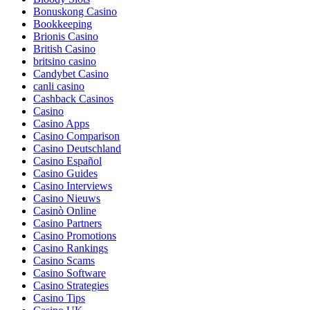
Bonuskong Casino
Bookkeeping
Brionis Casino
British Casino
britsino casino
Candybet Casino
canli casino
Cashback Casinos
Casino
Casino Apps
Casino Comparison
Casino Deutschland
Casino Español
Casino Guides
Casino Interviews
Casino Nieuws
Casinò Online
Casino Partners
Casino Promotions
Casino Rankings
Casino Scams
Casino Software
Casino Strategies
Casino Tips