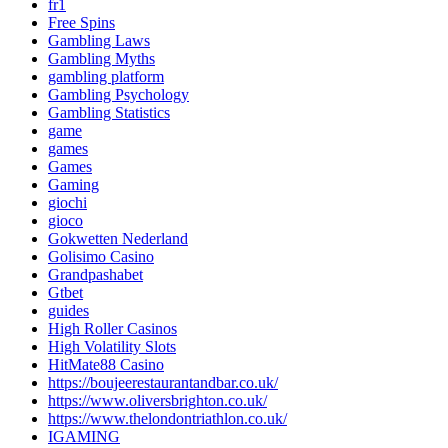
fr1
Free Spins
Gambling Laws
Gambling Myths
gambling platform
Gambling Psychology
Gambling Statistics
game
games
Games
Gaming
giochi
gioco
Gokwetten Nederland
Golisimo Casino
Grandpashabet
Gtbet
guides
High Roller Casinos
High Volatility Slots
HitMate88 Casino
https://boujeerestaurantandbar.co.uk/
https://www.oliversbrighton.co.uk/
https://www.thelondontriathlon.co.uk/
IGAMING