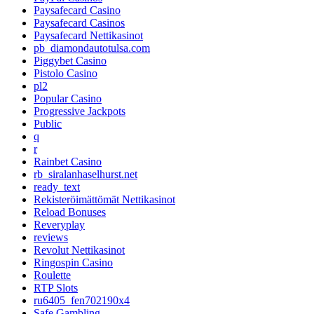
Paysafecard Casino
Paysafecard Casinos
Paysafecard Nettikasinot
pb_diamondautotulsa.com
Piggybet Casino
Pistolo Casino
pl2
Popular Casino
Progressive Jackpots
Public
q
r
Rainbet Casino
rb_siralanhaselhurst.net
ready_text
Rekisteröimättömät Nettikasinot
Reload Bonuses
Reveryplay
reviews
Revolut Nettikasinot
Ringospin Casino
Roulette
RTP Slots
ru6405_fen702190x4
Safe Gambling