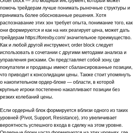
Order block — это мощный инструмент, который может
помочь трейдерам лучше понимать рыночные структуры и
принимать более обоснованные решения. Хотя
распознавание этих зон требует опыта, понимание того, как
они формируются и как на них реагирует цена, может дать
трейдерам
https://forexby.com/
значительное преимущество.
Как и любой другой инструмент, order block следует
использовать в сочетании с другими методами анализа и
управления рисками. Он представляет собой зону, где
покупатели и продавцы имеют сбалансированные позиции,
что приводит к консолидации цены. Также стоит упомянуть
о накопительном ордер-блоке — области, в которой
крупные игроки постепенно накапливают позиции без
резких колебаний цены.
Если ордерный блок формируется вблизи одного из таких
уровней (Pivot, Support, Resistance), это увеличивает
вероятность успешного входа в сделку на этом уровне.
Ордерные блоки часто формируются на этих уровнях, где