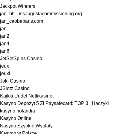
Jackpot Winners
jan_bh_ussaugustacommissioning.org
jan_caobaparis.com
jan1
jan2
jan4
jan6
JetSetSpins Casino
jeux
jeuxi
Joki Casino
JSlotz Casino
Kaikki Uudet Nettikasinot
Kasyno Depozyt 5 Zł Paysafecard: TOP 3 i Haczyki
kasyno holandia
Kasyno Online
Kasyno Szybkie Wypłaty
Kasyno w Polsce