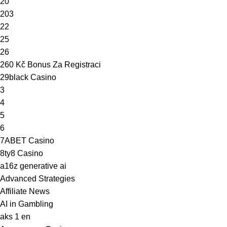
20
203
22
25
26
260 Kč Bonus Za Registraci
29black Casino
3
4
5
6
7ABET Casino
8ty8 Casino
a16z generative ai
Advanced Strategies
Affiliate News
AI in Gambling
aks 1 en