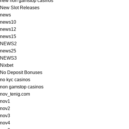
new non gamstop casinos
New Slot Releases
news
news10
news12
news15
NEWS2
news25
NEWS3
Nixbet
No Deposit Bonuses
no kyc casinos
non gamstop casinos
nov_tenig.com
nov1
nov2
nov3
nov4