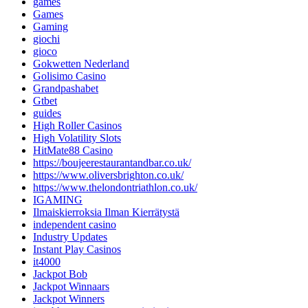
games
Games
Gaming
giochi
gioco
Gokwetten Nederland
Golisimo Casino
Grandpashabet
Gtbet
guides
High Roller Casinos
High Volatility Slots
HitMate88 Casino
https://boujeerestaurantandbar.co.uk/
https://www.oliversbrighton.co.uk/
https://www.thelondontriathlon.co.uk/
IGAMING
Ilmaiskierroksia Ilman Kierrätystä
independent casino
Industry Updates
Instant Play Casinos
it4000
Jackpot Bob
Jackpot Winnaars
Jackpot Winners