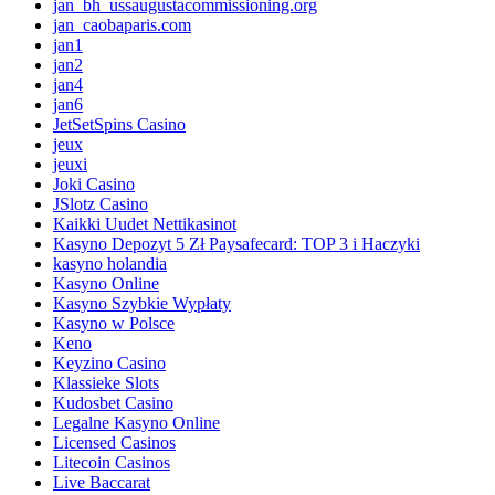
jan_bh_ussaugustacommissioning.org
jan_caobaparis.com
jan1
jan2
jan4
jan6
JetSetSpins Casino
jeux
jeuxi
Joki Casino
JSlotz Casino
Kaikki Uudet Nettikasinot
Kasyno Depozyt 5 Zł Paysafecard: TOP 3 i Haczyki
kasyno holandia
Kasyno Online
Kasyno Szybkie Wypłaty
Kasyno w Polsce
Keno
Keyzino Casino
Klassieke Slots
Kudosbet Casino
Legalne Kasyno Online
Licensed Casinos
Litecoin Casinos
Live Baccarat