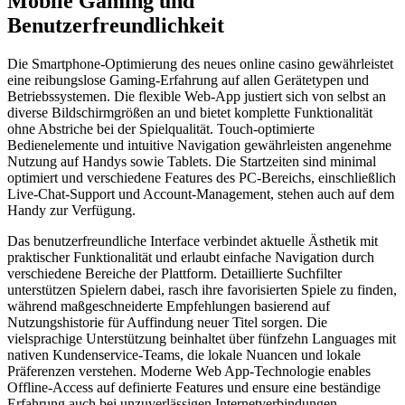
Mobile Gaming und
Benutzerfreundlichkeit
Die Smartphone-Optimierung des neues online casino gewährleistet
eine reibungslose Gaming-Erfahrung auf allen Gerätetypen und
Betriebssystemen. Die flexible Web-App justiert sich von selbst an
diverse Bildschirmgrößen an und bietet komplette Funktionalität
ohne Abstriche bei der Spielqualität. Touch-optimierte
Bedienelemente und intuitive Navigation gewährleisten angenehme
Nutzung auf Handys sowie Tablets. Die Startzeiten sind minimal
optimiert und verschiedene Features des PC-Bereichs, einschließlich
Live-Chat-Support und Account-Management, stehen auch auf dem
Handy zur Verfügung.
Das benutzerfreundliche Interface verbindet aktuelle Ästhetik mit
praktischer Funktionalität und erlaubt einfache Navigation durch
verschiedene Bereiche der Plattform. Detaillierte Suchfilter
unterstützen Spielern dabei, rasch ihre favorisierten Spiele zu finden,
während maßgeschneiderte Empfehlungen basierend auf
Nutzungshistorie für Auffindung neuer Titel sorgen. Die
vielsprachige Unterstützung beinhaltet über fünfzehn Languages mit
nativen Kundenservice-Teams, die lokale Nuancen und lokale
Präferenzen verstehen. Moderne Web App-Technologie enables
Offline-Access auf definierte Features und ensure eine beständige
Erfahrung auch bei unzuverlässigen Internetverbindungen.