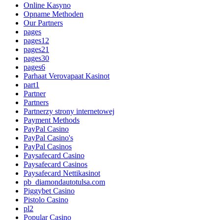
Online Kasyno
Opname Methoden
Our Partners
pages
pages12
pages21
pages30
pages6
Parhaat Verovapaat Kasinot
part1
Partner
Partners
Partnerzy strony internetowej
Payment Methods
PayPal Casino
PayPal Casino's
PayPal Casinos
Paysafecard Casino
Paysafecard Casinos
Paysafecard Nettikasinot
pb_diamondautotulsa.com
Piggybet Casino
Pistolo Casino
pl2
Popular Casino