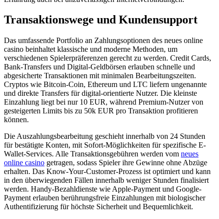
Transaktionswege und Kundensupport
Das umfassende Portfolio an Zahlungsoptionen des neues online
casino beinhaltet klassische und moderne Methoden, um
verschiedenen Spielerpräferenzen gerecht zu werden. Credit Cards,
Bank-Transfers und Digital-Geldbörsen erlauben schnelle und
abgesicherte Transaktionen mit minimalen Bearbeitungszeiten.
Cryptos wie Bitcoin-Coin, Ethereum und LTC liefern ungenannte
und direkte Transfers für digital-orientierte Nutzer. Die kleinste
Einzahlung liegt bei nur 10 EUR, während Premium-Nutzer von
gesteigerten Limits bis zu 50k EUR pro Transaktion profitieren
können.
Die Auszahlungsbearbeitung geschieht innerhalb von 24 Stunden
für bestätigte Konten, mit Sofort-Möglichkeiten für spezifische E-
Wallet-Services. Alle Transaktionsgebühren werden vom
neues
online casino
getragen, sodass Spieler ihre Gewinne ohne Abzüge
erhalten. Das Know-Your-Customer-Prozess ist optimiert und kann
in den überwiegenden Fällen innerhalb weniger Stunden finalisiert
werden. Handy-Bezahldienste wie Apple-Payment und Google-
Payment erlauben berührungsfreie Einzahlungen mit biologischer
Authentifizierung für höchste Sicherheit und Bequemlichkeit.