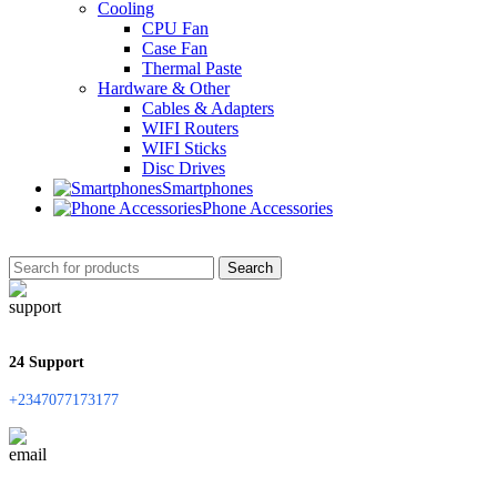
Cooling
CPU Fan
Case Fan
Thermal Paste
Hardware & Other
Cables & Adapters
WIFI Routers
WIFI Sticks
Disc Drives
Smartphones
Phone Accessories
Search
24 Support
+2347077173177