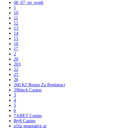
08_07_en_work
1
10
11
12
13
14
15
16
17
2
20
203
22
25
26
260 Kč Bonus Za Registraci
29black Casino
3
4
5
6
7ABET Casino
8ty8 Casino
a16z generative ai