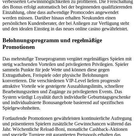
verbesserten Gewinnmöglichkeiten zu profitieren. Die Freischaltung
des Bonus erfolgt automatisch bei der beginnenden qualifizierenden
Einzahlung, ohne dass aufwendige Promocodes angewendet
werden müssen. Darüber hinaus erhalten Neukunden einen
persönlichen Kundenberater, der bei Anliegen zur Verfügung steht
und den idealen Einstieg in das neues online casino gewährleistet.
Belohnungsprogramm und regelmäßige
Promotionen
Das mehrstufige Treueprogramm vergütet regelmäßiges Spielen mit
stetig wachsenden Vorteilen und privilegierten Privilegien. Spieler
sammeln Punkte für jede Wette und können diese gegen
Extraguthaben, Freispiele oder physische Belohnungen
konvertieren. Die verschiedenen VIP-Level liefern progressiv
attraktive Vorteile wie gesteigerte Auszahlungslimits, schnellere
Bearbeitungszeiten und Zugänge zu privilegierten Events. Das
System würdigt Loyalität durch individuelle Geburtstagsgeschenke
und individualisierte Bonusangebote basierend auf spezifischen
Spielgewohnheiten.
Fortlaufende Promotionen gewährleisten kontinuierliche Aufregung
und präsentieren Spielern zusätzliche Gewinnchancen während das
Jahr. Wöchentliche Reload-Boni, monatliche Cashback-Aktionen
und spezielle Turniere mit garantierten Preispools erhalten das