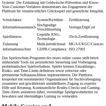
Systeme. Die Einhaltung mit Geldwäsche-Prävention und Know-
Your-Customer-Verfahren demonstrates das Engagement der
Plattform für verantwortliches Glücksspiel und gesetzliche Integrität.
Schutzfaktor
System/Richtlinie
Zertifizierung
Hochgradige
Informationsaustausch
Verisign/DigiCert
Verschlüsselung
Geprüfte RNG-
Spielfairness
iTech-Zertifizierung
Technologie
Zulassung
Multi-jurisdictional
MGA/UKGC/Curacao
Informationsschutz
GDPR-Compliance
ISO 27001
Das Spielerschutz-Programm des neues online casino stellt bereit
umfassende Tools zur persönlichen Steuerung und Vorbeugung
problematischen Spielverhaltens. Spieler können Einzahlungs-,
Risiko- und Time-Limits definieren sowie zeitweise oder
permanente Selbstausschlüsse implementieren. Die Plattform
kooperiert mit renommierten Organisationen für Suchtvorbeugung
zusammen und gewährleistet unmittelbaren Zugang zu experter
Hilfe und Beratung. Kontinuierliche Reality-Checks und Gaming-
Time-Alerts assistieren dabei, vernünftige Spielgewohnheiten zu
bewahren und übermäßiges Gaming zu vermeiden.