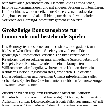
beinhaltet auch gesellschaftliche Elemente, die es ermöglichen,
Erfolge zu kommunizieren und mit anderen Spielern zu interagieren.
Darüber hinaus werden stetig neue Spiele ergänzt, sodass das
Angebot stets neu und aktuell bleibt, um den sich wandelnden
Vorlieben der Gaming-Community gerecht zu werden.
Großzügige Bonusangebote für
kommende und bestehende Spieler
Das Bonussystem des neues online casino wurde gestaltet, um
höchsten Wert für sämtliche Spielertypen zu bieten. Die
großzügigen Promotionen verteilen sich über verschiedene
Kategorien und respektieren unterschiedliche Spielvorlieben und
Budgets. Neue Benutzer werden mit einem kompletten
Willkommenspaket begrüßt, während treue Kunden durch ein
raffiniertes Belohnungssystem stetig profitieren. Die offenen
Bonusbedingungen und gerechten Umsatzanforderungen stellen
sicher, dass Spieler ihre Gewinne unter machbaren Voraussetzungen
auszahlen lassen können.
Zusätzlich zu den regulären Promotions bietet die Plattform
thematische Promotionen und kurzzeitige Aktionen, die für weitere
Aufregung sorgen. Diese speziellen Events fallen zusammen oft mit
besonderen Anlässen oder wichtigen Sportereignissen und bieten