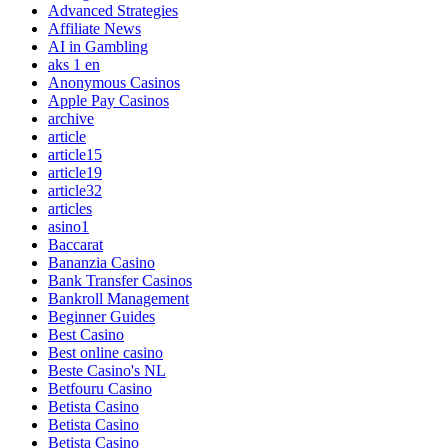
Advanced Strategies
Affiliate News
AI in Gambling
aks 1 en
Anonymous Casinos
Apple Pay Casinos
archive
article
article15
article19
article32
articles
asino1
Baccarat
Bananzia Casino
Bank Transfer Casinos
Bankroll Management
Beginner Guides
Best Casino
Best online casino
Beste Casino's NL
Betfouru Casino
Betista Casino
Betista Casino
Betista Casino