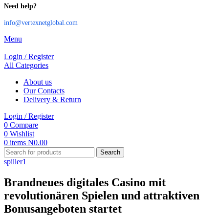
Need help?
info@vertexnetglobal.com
Menu
Login / Register
All Categories
About us
Our Contacts
Delivery & Return
Login / Register
0
Compare
0
Wishlist
0
items
₦
0.00
Search
spiller1
Brandneues digitales Casino mit
revolutionären Spielen und attraktiven
Bonusangeboten startet