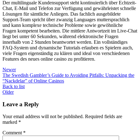
Der multilinguale Kundensupport steht kontinuierlich über Echtzeit-
Chat, E-Mail und Telefon zur Verfügung und gewährleistet schnelle
Lösungen für sämtliche Anliegen. Das fachlich ausgebildete
Support-Team spricht über zwanzig Languages muttersprachlich
und kann komplexe technische Probleme sowie gewöhnliche
Fragen kompetent bearbeiten. Die mittlere Antwortzeit im Live-Chat
liegt bei unter 60 Sekunden, während elektronische Fragen
innerhalb von 2 Stunden beantwortet werden. Ein vollständiges
FAQ-System und dynamische Tutorials erlauben es Spielern auch,
viele Fragen eigenständig zu klären und ideal von verschiedenen
Features des neues online casino zu profitieren.
Newer
The Swedish Gambler’s Guide to Avoiding Pitfalls: Unpacking the
“Nackdelar” of Online Casinos
Back to list
Older
Leave a Reply
Your email address will not be published.
Required fields are
marked
*
Comment
*