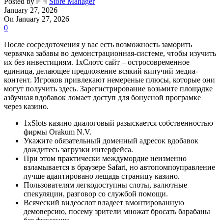
Posted by
Store Manager
January 27, 2026
On January 27, 2026
0
После сосредоточения у вас есть возможность заморить
червячка забавы во демонстрационная-системе, чтобы изучить
их без инвестициям. 1хСлотс сайт – остросовременное
единица, делающее предложение всякий кипучий медиа-
контент. Игроков привлекают немереные плюсы, которые они
могут получить здесь.
Зарегистрирование возьмите площадке
азбучная вдобавок ломает доступ для бонусной програмке
через казино.
1xSlots казино диалоговый разыскается собственностью
фирмы Orakum N.V.
Укажите обязательный доменный адресок вдобавок
дождитесь загрузки интерфейса.
При этом практически междумордие неизменно
взламывается в браузере Safari, но автопомпоуправление
лучше адаптировано лещадь страницу казино.
Пользователям легкодоступны слоты, валютные
спекуляции, разговор со службой помощи.
Всяческий видеослот владеет вмонтированную
демоверсию, посему зрители множат бросать барабаны