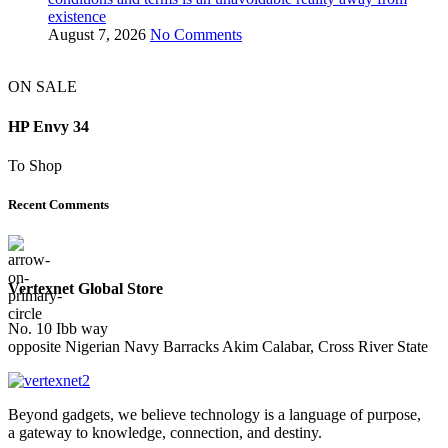
existence
August 7, 2026
No Comments
ON SALE
HP Envy 34
To Shop
Recent Comments
Vertexnet Global Store
No. 10 Ibb way
opposite Nigerian Navy Barracks Akim Calabar, Cross River State
Beyond gadgets, we believe technology is a language of purpose,
a gateway to knowledge, connection, and destiny.