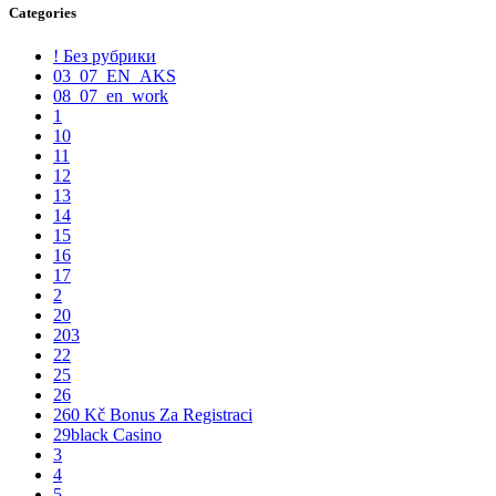
Categories
! Без рубрики
03_07_EN_AKS
08_07_en_work
1
10
11
12
13
14
15
16
17
2
20
203
22
25
26
260 Kč Bonus Za Registraci
29black Casino
3
4
5