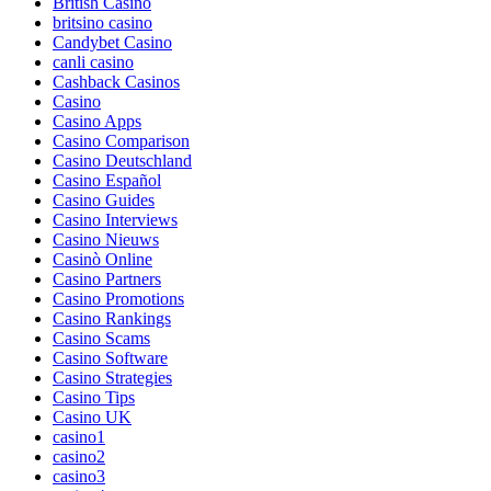
British Casino
britsino casino
Candybet Casino
canli casino
Cashback Casinos
Casino
Casino Apps
Casino Comparison
Casino Deutschland
Casino Español
Casino Guides
Casino Interviews
Casino Nieuws
Casinò Online
Casino Partners
Casino Promotions
Casino Rankings
Casino Scams
Casino Software
Casino Strategies
Casino Tips
Casino UK
casino1
casino2
casino3