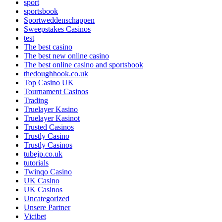
sport
sportsbook
Sportweddenschappen
Sweepstakes Casinos
test
The best casino
The best new online casino
The best online casino and sportsbook
thedoughhook.co.uk
Top Casino UK
Tournament Casinos
Trading
Truelayer Kasino
Truelayer Kasinot
Trusted Casinos
Trustly Casino
Trustly Casinos
tubejp.co.uk
tutorials
Twinqo Casino
UK Casino
UK Casinos
Uncategorized
Unsere Partner
Vicibet