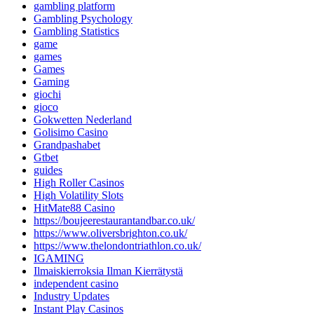
gambling platform
Gambling Psychology
Gambling Statistics
game
games
Games
Gaming
giochi
gioco
Gokwetten Nederland
Golisimo Casino
Grandpashabet
Gtbet
guides
High Roller Casinos
High Volatility Slots
HitMate88 Casino
https://boujeerestaurantandbar.co.uk/
https://www.oliversbrighton.co.uk/
https://www.thelondontriathlon.co.uk/
IGAMING
Ilmaiskierroksia Ilman Kierrätystä
independent casino
Industry Updates
Instant Play Casinos