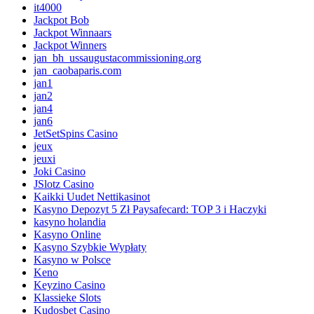
it4000
Jackpot Bob
Jackpot Winnaars
Jackpot Winners
jan_bh_ussaugustacommissioning.org
jan_caobaparis.com
jan1
jan2
jan4
jan6
JetSetSpins Casino
jeux
jeuxi
Joki Casino
JSlotz Casino
Kaikki Uudet Nettikasinot
Kasyno Depozyt 5 Zł Paysafecard: TOP 3 i Haczyki
kasyno holandia
Kasyno Online
Kasyno Szybkie Wypłaty
Kasyno w Polsce
Keno
Keyzino Casino
Klassieke Slots
Kudosbet Casino