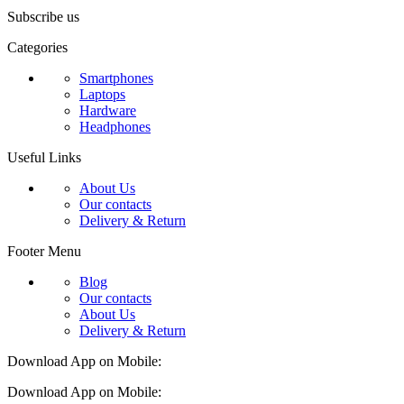
Subscribe us
Categories
Smartphones
Laptops
Hardware
Headphones
Useful Links
About Us
Our contacts
Delivery & Return
Footer Menu
Blog
Our contacts
About Us
Delivery & Return
Download App on Mobile:
Download App on Mobile: