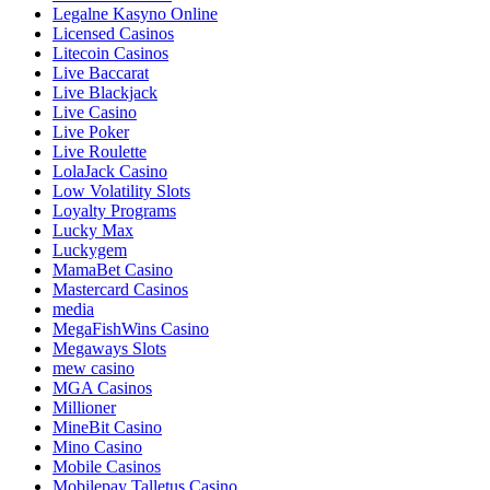
Legalne Kasyno Online
Licensed Casinos
Litecoin Casinos
Live Baccarat
Live Blackjack
Live Casino
Live Poker
Live Roulette
LolaJack Casino
Low Volatility Slots
Loyalty Programs
Lucky Max
Luckygem
MamaBet Casino
Mastercard Casinos
media
MegaFishWins Casino
Megaways Slots
mew casino
MGA Casinos
Millioner
MineBit Casino
Mino Casino
Mobile Casinos
Mobilepay Talletus Casino