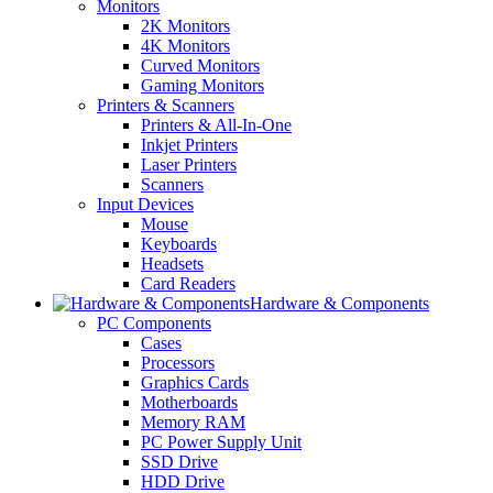
Monitors
2K Monitors
4K Monitors
Curved Monitors
Gaming Monitors
Printers & Scanners
Printers & All-In-One
Inkjet Printers
Laser Printers
Scanners
Input Devices
Mouse
Keyboards
Headsets
Card Readers
Hardware & Components
PC Components
Cases
Processors
Graphics Cards
Motherboards
Memory RAM
PC Power Supply Unit
SSD Drive
HDD Drive