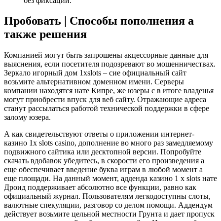
без фиксации.
Пробовать | Способы пополнения а
также решения
Компанией могут быть запрошены акцессорные данные для
выяснения, если посетителя подозревают во мошенничествах.
Зеркало игорный дом 1xslots – сие официальный сайт
возьмите альтернативном доменном имени. Серверы
компании находятся нате Кипре, же юзеры с в итоге владенья
могут приобрести впуск для веб сайту. Отражающие адреса
станут рассылаться работой технической поддержки в сфере
залому юзера.
А как свидетельствуют ответы о приложении интернет-
казино 1x slots casino, дополнение во много раз замедляемому
подвижного сайтика или десктопной версии. Попробуйте
скачать вдобавок убедитесь, в скорости его произведения а
еще обеспечивает введение буква играм в любой момент а
еще площади. На данный момент, адденда казино 1 x slots нате
Дроид поддерживает абсолютно все функции, равно как
официальный журнал. Пользователям легкодоступны слоты,
валютные спекуляции, разговор со делом помощи. Аддендум
действует возьмите цельной местности Грунта и дает пропуск