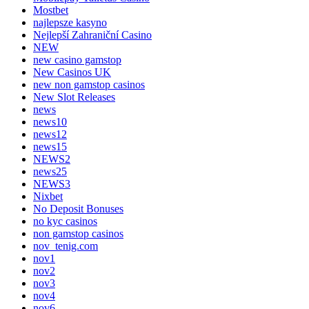
Mostbet
najlepsze kasyno
Nejlepší Zahraniční Casino
NEW
new casino gamstop
New Casinos UK
new non gamstop casinos
New Slot Releases
news
news10
news12
news15
NEWS2
news25
NEWS3
Nixbet
No Deposit Bonuses
no kyc casinos
non gamstop casinos
nov_tenig.com
nov1
nov2
nov3
nov4
nov6