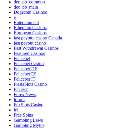
dec_pb_common
dec_pb_main
Dogecoin Casinos
e
Entertainment
Ethereum Casinos
European Casinos
fast payotut casino Canada
fast payout casino
Fast Withdrawal Casinos
Featured Casinos
Felicebet
Felicebet Casino
Felicebet DE
Felicebet ES
Felicebet IT
FiestaSlots Casino
FinTech
Forex News
forum
FoxSlots Casino
fr1
Free Spins
Gambling Laws
Gambling Myths