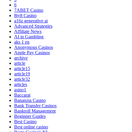
6
7ABET Casino
8ty8 Casino
a16z generative ai
Advanced Strategies
Affiliate News
AI in Gambling
aks 1 en
Anonymous Casinos
Apple Pay Casinos
archive
article
article15
article19
article32
articles
asino1
Baccarat
Bananzia Casino
Bank Transfer Casinos
Bankroll Management
Beginner Guides
Best Casino
Best online casino