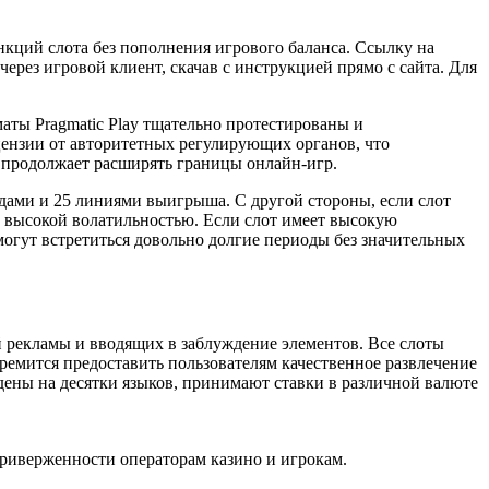
нкций слота без пополнения игрового баланса. Ссылку на
ерез игровой клиент, скачав с инструкцией прямо с сайта. Для
аты Pragmatic Play тщательно протестированы и
ензии от авторитетных регулирующих органов, что
в, продолжает расширять границы онлайн-игр.
рядами и 25 линиями выигрыша. С другой стороны, если слот
с высокой волатильностью. Если слот имеет высокую
 могут встретиться довольно долгие периоды без значительных
й рекламы и вводящих в заблуждение элементов. Все слоты
стремится предоставить пользователям качественное развлечение
едены на десятки языков, принимают ставки в различной валюте
приверженности операторам казино и игрокам.