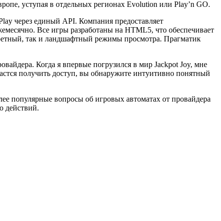
ропе, уступая в отдельных регионах Evolution или Play’n GO.
Play через единый API. Компания предоставляет
жемесячно. Все игры разработаны на HTML5, что обеспечивает
третный, так и ландшафтный режимы просмотра. Прагматик
овайдера. Когда я впервые погрузился в мир Jackpot Joy, мне
удастся получить доступ, вы обнаружите интуитивно понятный
олее популярные вопросы об игровых автоматах от провайдера
о действий.