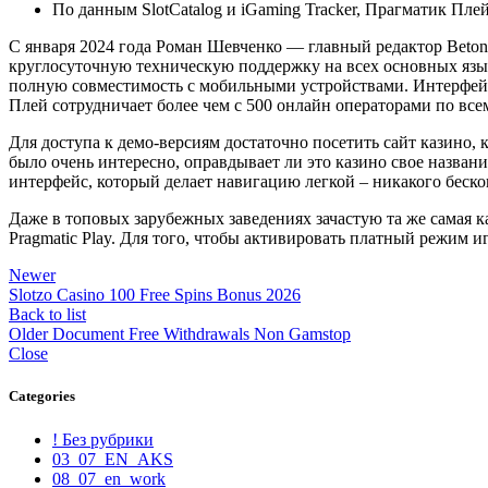
По данным SlotCatalog и iGaming Tracker, Прагматик Пле
С января 2024 года Роман Шевченко — главный редактор Betonm
круглосуточную техническую поддержку на всех основных язык
полную совместимость с мобильными устройствами. Интерфейс
Плей сотрудничает более чем с 500 онлайн операторами по все
Для доступа к демо-версиям достаточно посетить сайт казино, к
было очень интересно, оправдывает ли это казино свое назван
интерфейс, который делает навигацию легкой – никакого беско
Даже в топовых зарубежных заведениях зачастую та же самая 
Pragmatic Play. Для того, чтобы активировать платный режим 
Newer
Slotzo Casino 100 Free Spins Bonus 2026
Back to list
Older
Document Free Withdrawals Non Gamstop
Close
Categories
! Без рубрики
03_07_EN_AKS
08_07_en_work