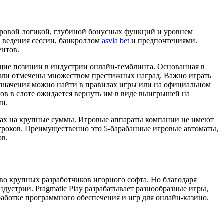
гровой логикой, глубиной бонусных функций и уровнем
м ведения сессии, банкроллом
asvla bet
и предпочтениями.
ентов.
ующие позиции в индустрии онлайн-гемблинга. Основанная в
были отмечены множеством престижных наград. Важно играть
 значения можно найти в правилах игры или на официальном
роков в слоте ожидается вернуть им в виде выигрышей на
ии.
отах на крупные суммы. Игровые аппараты компании не имеют
гроков. Преимущественно это 5-барабанные игровые автоматы,
ов.
тво крупных разработчиков игорного софта. Но благодаря
дустрии. Pragmatic Play разрабатывает разнообразные игры,
работке программного обеспечения и игр для онлайн-казино.