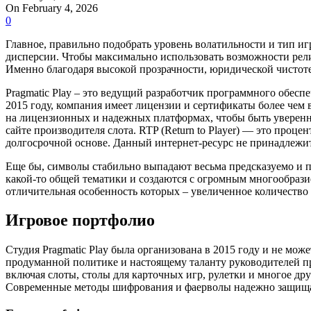
On February 4, 2026
0
Главное, правильно подобрать уровень волатильности и тип и
дисперсии. Чтобы максимально использовать возможности рели
Именно благодаря высокой прозрачности, юридической чистот
Pragmatic Play – это ведущий разработчик программного обесп
2015 году, компания имеет лицензии и сертификаты более чем
на лицензионных и надежных платформах, чтобы быть уверенн
сайте производителя слота. RTP (Return to Player) — это проце
долгосрочной основе. Данный интернет-ресурс не принадлежи
Еще бы, символы стабильно выпадают весьма предсказуемо и 
какой-то общей тематики и создаются с огромным многообрази
отличительная особенность которых – увеличенное количеств
Игровое портфолио
Студия Pragmatic Play была организована в 2015 году и не мо
продуманной политике и настоящему таланту руководителей про
включая слоты, столы для карточных игр, рулетки и многое др
Современные методы шифрования и фаерволы надежно защища