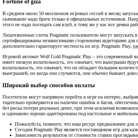
Fortune of giza
В среднем около 50 миллионов игровых сессий в месяц запуска
скачивание надо брать только в официальных источников. Напри
этого не надо посещать сам клуб, к тому же у нас все демки раб
Лицензионные слоты Pragmatic пользователи могут запускать в
сертифицированы независимыми сторонними аудиторами для об
дополнительно гарантирует честность их игр. Pragmatic Play, 
Игровой автомат Wolf Gold Pragmatic Play – это современный в
имеет низкую волатильность, это означает, что выигрыши буд
волатильность, это означает, что он обладает большим количе
выигрышей, но когда они случаются, они обычно бывают дово
Широкий выбор способов оплаты
Посетители могут напрямую перейти к игре на интерес, выбра
тщательно проверяются на наличие ошибок и багов, обеспечивая
без риска потери реальных денег, при этом исключая возможно
и одинаково хорошо адаптированы под настольные и мобильны
Пожалуйста, помните, что наш ресурс предназначен для л
Сегодня Pragmatic Play является поставщиком игр для к
Зависимость результатов от стоимости ставки проглядыв