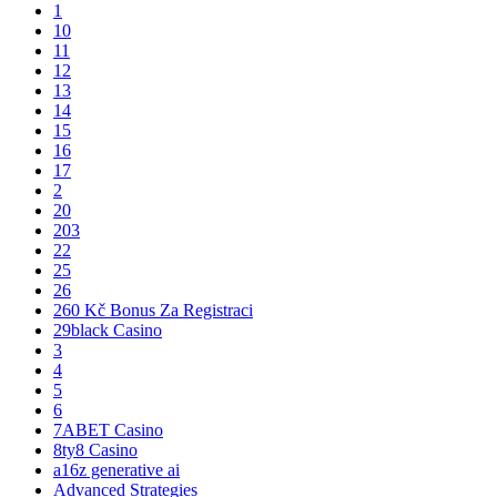
1
10
11
12
13
14
15
16
17
2
20
203
22
25
26
260 Kč Bonus Za Registraci
29black Casino
3
4
5
6
7ABET Casino
8ty8 Casino
a16z generative ai
Advanced Strategies