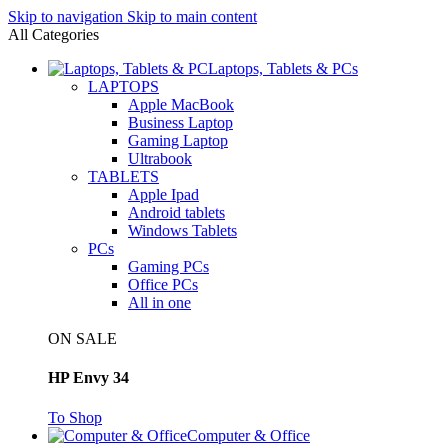
Skip to navigation
Skip to main content
All Categories
Laptops, Tablets & PCs
LAPTOPS
Apple MacBook
Business Laptop
Gaming Laptop
Ultrabook
TABLETS
Apple Ipad
Android tablets
Windows Tablets
PCs
Gaming PCs
Office PCs
All in one
ON SALE
HP Envy 34
To Shop
Computer & Office