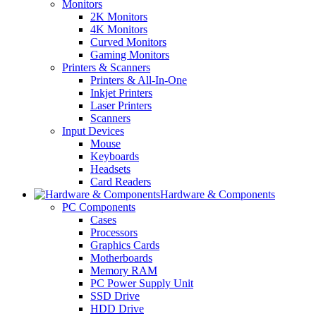
Monitors
2K Monitors
4K Monitors
Curved Monitors
Gaming Monitors
Printers & Scanners
Printers & All-In-One
Inkjet Printers
Laser Printers
Scanners
Input Devices
Mouse
Keyboards
Headsets
Card Readers
Hardware & Components
PC Components
Cases
Processors
Graphics Cards
Motherboards
Memory RAM
PC Power Supply Unit
SSD Drive
HDD Drive