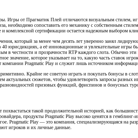
гры. Игры от Прагматик Плей отличаются визуальным стилем, и
за, необходимо сопоставить его механику с собственным стиле
е и комплексной сертификации остается надежным выбором кли
ечения, который за менее чем десять лет уверенно занял лидир
 в 40 юрисдикциях, а её инновационные и увлекательные игры 
ым в честности и прозрачности RTP каждого слота. Обычно эти
нтное значение, которое указывает на то, какую часть ставок иг
т компании Pragmatic Play и служит лишь источником информац
примитивно. Крайне не советую играть и покупать бонусы в сл
ем актуальных сюжетов, чтобы удовлетворить запросы разных и
о разновидностей призовых функций, фриспинов и бонусных тур
жет похвастаться такой продолжительной историей, как большинс
вайдера, продукты Pragmatic Play высоко ценятся в гемблинг-ин
угое. Pragmatic Play — это компания, специализирующаяся на раз
ют игроков и их личные данные.