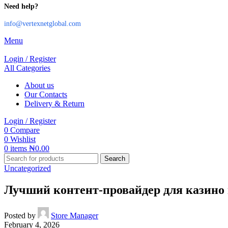
Need help?
info@vertexnetglobal.com
Menu
Login / Register
All Categories
About us
Our Contacts
Delivery & Return
Login / Register
0
Compare
0
Wishlist
0
items
₦
0.00
Search
Uncategorized
Лучший контент-провайдер для казино 
Posted by
Store Manager
February 4, 2026