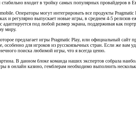
й стабильно входит в тройку самых популярных провайдеров в Ев
obile. Операторы могут интегрировать все продукты Pragmatic 
ах и регулярно выпускает новые игры, в среднем 4-5 релизов е
 адаптируется под любой размер экрана, поддерживая как пор
му миру.
оторое предлагает игры Pragmatic Play, или официальный сайт пр
ие, особенно для игроков из русскоязычных стран. Если же вам 
нечного поиска любимой игры, что я всегда ценю.
картина. В данном блоке команда наших экспертов собрала наиб
игры в онлайн казино, гемблерам необходимо выполнить нескольк