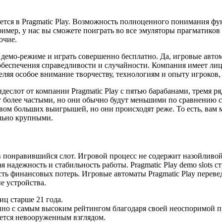
ется в Pragmatic Play. Возможность полноценного понимания фу
мер, у нас вы сможете поиграть во все эмуляторы прагматиков ч
очие.
 демо-режиме и играть совершенно бесплатно. Да, игровые автом
еспечения справедливости и случайности. Компания имеет лиц
уделяя особое внимание творчеству, технологиям и опыту игроко
идеслот от компании Pragmatic Play с пятью барабанами, тремя 
ут более частыми, но они обычно будут меньшими по сравнению 
ством больших выигрышей, но они происходят реже. То есть, вам
льно крупными.
в понравившийся слот. Игровой процесс не содержит назойливо
 надежность и стабильность работы. Pragmatic Play demo slots 
сть финансовых потерь. Игровые автоматы Pragmatic Play перев
е устройства.
иц старше 21 года.
азино с самым высоким рейтингом благодаря своей неоспоримой 
ается невооруженным взглядом.