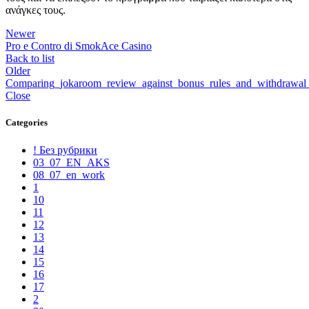
ανάγκες τους.
Newer
Pro e Contro di SmokAce Casino
Back to list
Older
Comparing_jokaroom_review_against_bonus_rules_and_withdrawal_
Close
Categories
! Без рубрики
03_07_EN_AKS
08_07_en_work
1
10
11
12
13
14
15
16
17
2