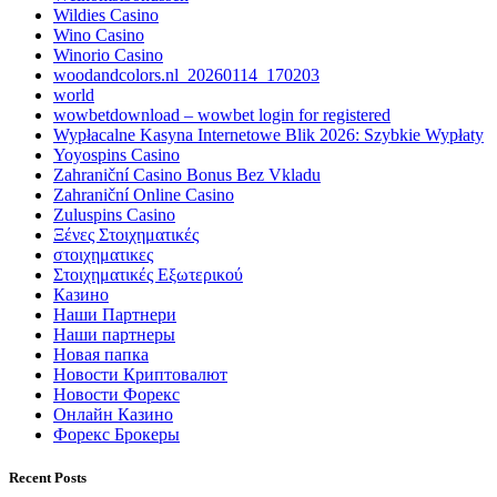
Wildies Casino
Wino Casino
Winorio Casino
woodandcolors.nl_20260114_170203
world
wowbetdownload – wowbet login for registered
Wypłacalne Kasyna Internetowe Blik 2026: Szybkie Wypłaty
Yoyospins Casino
Zahraniční Casino Bonus Bez Vkladu
Zahraniční Online Casino
Zuluspins Casino
Ξένες Στοιχηματικές
στοιχηματικες
Στοιχηματικές Εξωτερικού
Казино
Наши Партнери
Наши партнеры
Новая папка
Новости Криптовалют
Новости Форекс
Онлайн Казино
Форекс Брокеры
Recent Posts