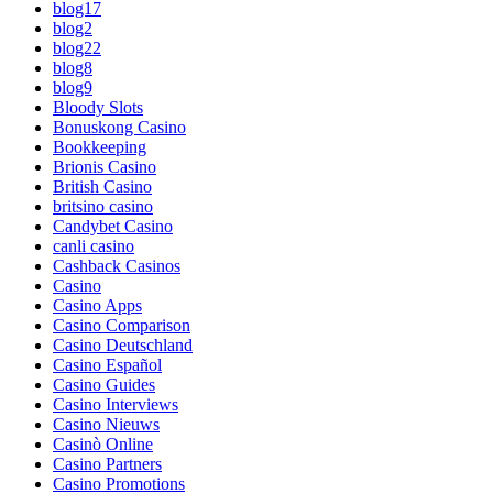
blog17
blog2
blog22
blog8
blog9
Bloody Slots
Bonuskong Casino
Bookkeeping
Brionis Casino
British Casino
britsino casino
Candybet Casino
canli casino
Cashback Casinos
Casino
Casino Apps
Casino Comparison
Casino Deutschland
Casino Español
Casino Guides
Casino Interviews
Casino Nieuws
Casinò Online
Casino Partners
Casino Promotions