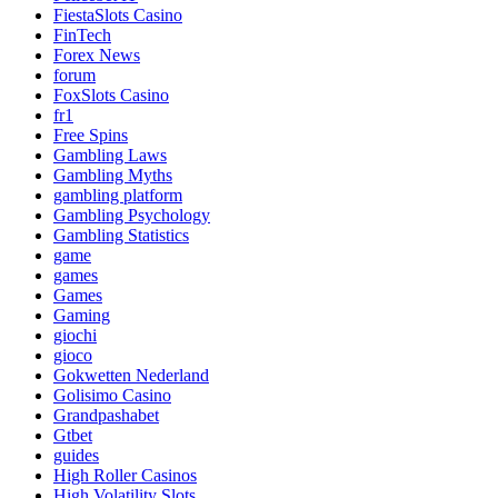
FiestaSlots Casino
FinTech
Forex News
forum
FoxSlots Casino
fr1
Free Spins
Gambling Laws
Gambling Myths
gambling platform
Gambling Psychology
Gambling Statistics
game
games
Games
Gaming
giochi
gioco
Gokwetten Nederland
Golisimo Casino
Grandpashabet
Gtbet
guides
High Roller Casinos
High Volatility Slots