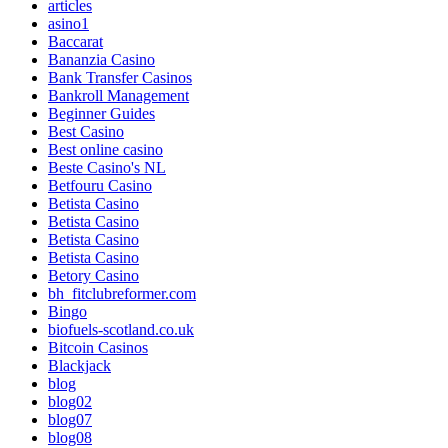
articles
asino1
Baccarat
Bananzia Casino
Bank Transfer Casinos
Bankroll Management
Beginner Guides
Best Casino
Best online casino
Beste Casino's NL
Betfouru Casino
Betista Casino
Betista Casino
Betista Casino
Betista Casino
Betory Casino
bh_fitclubreformer.com
Bingo
biofuels-scotland.co.uk
Bitcoin Casinos
Blackjack
blog
blog02
blog07
blog08