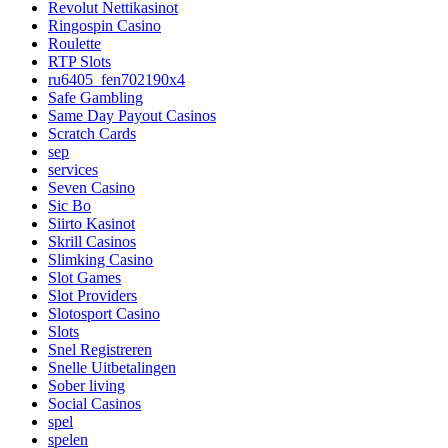
Revolut Nettikasinot
Ringospin Casino
Roulette
RTP Slots
ru6405_fen702190x4
Safe Gambling
Same Day Payout Casinos
Scratch Cards
sep
services
Seven Casino
Sic Bo
Siirto Kasinot
Skrill Casinos
Slimking Casino
Slot Games
Slot Providers
Slotosport Casino
Slots
Snel Registreren
Snelle Uitbetalingen
Sober living
Social Casinos
spel
spelen