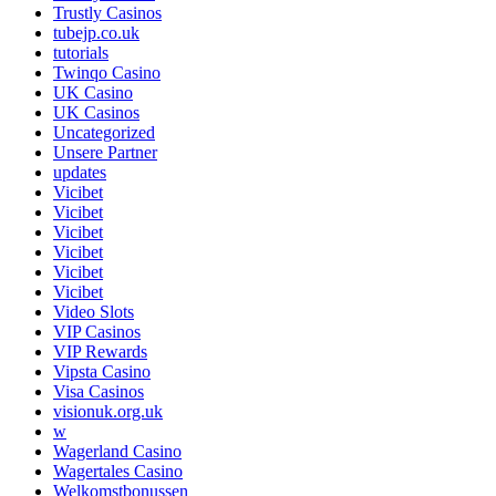
Trustly Casinos
tubejp.co.uk
tutorials
Twinqo Casino
UK Casino
UK Casinos
Uncategorized
Unsere Partner
updates
Vicibet
Vicibet
Vicibet
Vicibet
Vicibet
Vicibet
Video Slots
VIP Casinos
VIP Rewards
Vipsta Casino
Visa Casinos
visionuk.org.uk
w
Wagerland Casino
Wagertales Casino
Welkomstbonussen