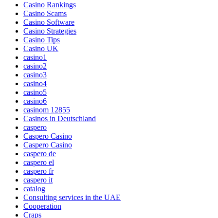
Casino Rankings
Casino Scams
Casino Software
Casino Strategies
Casino Tips
Casino UK
casino1
casino2
casino3
casino4
casino5
casino6
casinom 12855
Casinos in Deutschland
caspero
Caspero Casino
Caspero Casino
caspero de
caspero el
caspero fr
caspero it
catalog
Consulting services in the UAE
Cooperation
Craps