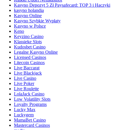
Kasyno Depozyt 5 Zł Paysafecard: TOP 3 i Haczyki
kasyno holandia
Kasyno Online
Kasyno Szybkie Wypłaty
Kasyno w Polsce
Keno
Keyzino Casino
Klassieke Slots
Kudosbet Casino
Legalne Kasyno Online
Licensed Casinos
Litecoin Casinos
Live Baccarat
Live Blackjack
Live Casino
Live Poker
Live Roulette
LolaJack Casino
Low Volatility Slots
Loyalty Programs
Lucky Max
Luckygem
MamaBet Casino
Mastercard Casinos