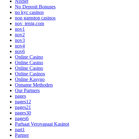
Nixbet
No Deposit Bonuses
no kyc casinos
non gamstop casinos
nov_tenig.com
nov1
nov2
nov3
nov4
nov6
Online Casino
Online Casino
Online Casino
Online Casinos
Online Kasyno
Opname Methoden
Our Partners
pages
pages12
pages21
pages30
pages6
Parhaat Verovapaat Kasinot
part1
Partner