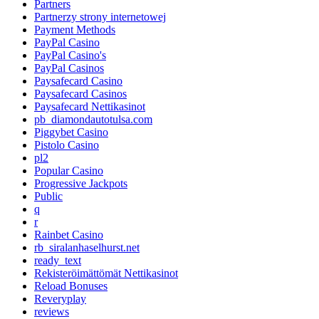
Partners
Partnerzy strony internetowej
Payment Methods
PayPal Casino
PayPal Casino's
PayPal Casinos
Paysafecard Casino
Paysafecard Casinos
Paysafecard Nettikasinot
pb_diamondautotulsa.com
Piggybet Casino
Pistolo Casino
pl2
Popular Casino
Progressive Jackpots
Public
q
r
Rainbet Casino
rb_siralanhaselhurst.net
ready_text
Rekisteröimättömät Nettikasinot
Reload Bonuses
Reveryplay
reviews