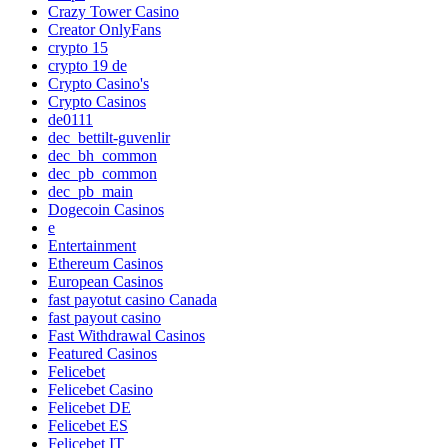
Crazy Tower Сasino
Creator OnlyFans
crypto 15
crypto 19 de
Crypto Casino's
Crypto Casinos
de0111
dec_bettilt-guvenlir
dec_bh_common
dec_pb_common
dec_pb_main
Dogecoin Casinos
e
Entertainment
Ethereum Casinos
European Casinos
fast payotut casino Canada
fast payout casino
Fast Withdrawal Casinos
Featured Casinos
Felicebet
Felicebet Casino
Felicebet DE
Felicebet ES
Felicebet IT