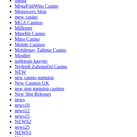
media
MegaFishWins Casino
Megaways Slots
mew casino
MGA Casinos
Millioner
MineBit Casino
Mino Casino
Mobile Casinos
Mobilepay Talletus Casino
Mostbet
najlepsze kasyno
Nejlepší Zahraniční Casino
NEW
new casino gamstop
New Casinos UK
new non gamstop casinos
New Slot Releases
news
news10
news12
news15
NEWS2
news25
NEWS3