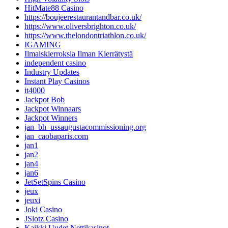
HitMate88 Casino
https://boujeerestaurantandbar.co.uk/
https://www.oliversbrighton.co.uk/
https://www.thelondontriathlon.co.uk/
IGAMING
Ilmaiskierroksia Ilman Kierrätystä
independent casino
Industry Updates
Instant Play Casinos
it4000
Jackpot Bob
Jackpot Winnaars
Jackpot Winners
jan_bh_ussaugustacommissioning.org
jan_caobaparis.com
jan1
jan2
jan4
jan6
JetSetSpins Casino
jeux
jeuxi
Joki Casino
JSlotz Casino
Kaikki Uudet Nettikasinot