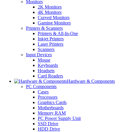
Monitors
2K Monitors
4K Monitors
Curved Monitors
Gaming Monitors
Printers & Scanners
Printers & All-In-One
Inkjet Printers
Laser Printers
Scanners
Input Devices
Mouse
Keyboards
Headsets
Card Readers
Hardware & Components
PC Components
Cases
Processors
Graphics Cards
Motherboards
Memory RAM
PC Power Supply Unit
SSD Drive
HDD Drive