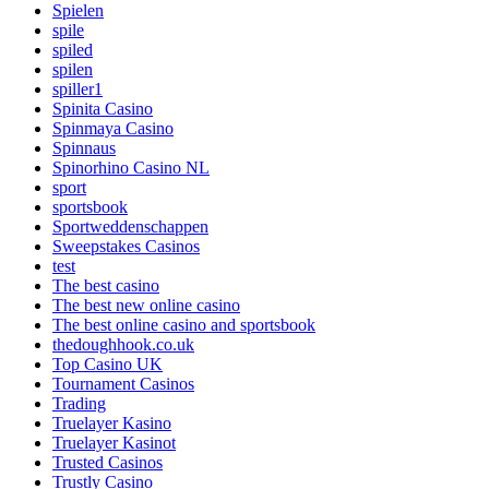
Spielen
spile
spiled
spilen
spiller1
Spinita Casino
Spinmaya Casino
Spinnaus
Spinorhino Casino NL
sport
sportsbook
Sportweddenschappen
Sweepstakes Casinos
test
The best casino
The best new online casino
The best online casino and sportsbook
thedoughhook.co.uk
Top Casino UK
Tournament Casinos
Trading
Truelayer Kasino
Truelayer Kasinot
Trusted Casinos
Trustly Casino