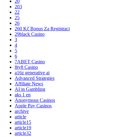
20
203
22
25
26
260 Kč Bonus Za Registraci
29black Casino
3
4
5
6
7ABET Casino
8ty8 Casino
a16z generative ai
Advanced Strategies
Affiliate News
AI in Gambling
aks 1 en
Anonymous Casinos
Apple Pay Casinos
archive
article
article15
article19
article32