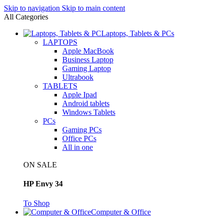
Skip to navigation
Skip to main content
All Categories
Laptops, Tablets & PCs
LAPTOPS
Apple MacBook
Business Laptop
Gaming Laptop
Ultrabook
TABLETS
Apple Ipad
Android tablets
Windows Tablets
PCs
Gaming PCs
Office PCs
All in one
ON SALE
HP Envy 34
To Shop
Computer & Office