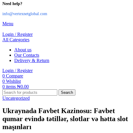
Need help?
info@vertexnetglobal.com
Menu
Login / Register
All Categories
About us
Our Contacts
Delivery & Return
Login / Register
0
Compare
0
Wishlist
0
items
₦
0.00
Search
Uncategorized
Ukraynada Favbet Kazinosu: Favbet
qumar evində tətillər, slotlar və hətta slot
maşınları