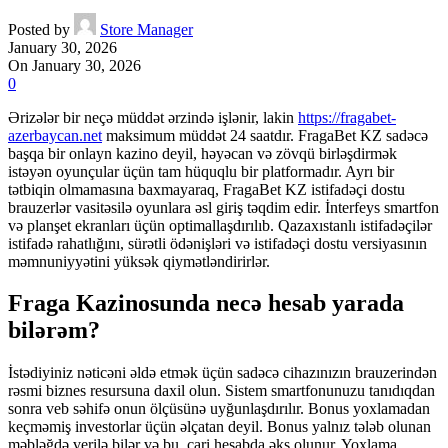
Posted by
Store Manager
January 30, 2026
On January 30, 2026
0
Ərizələr bir neçə müddət ərzində işlənir, lakin
https://fragabet-
azerbaycan.net
maksimum müddət 24 saatdır. FragaBet KZ sadəcə
başqa bir onlayn kazino deyil, həyəcan və zövqü birləşdirmək
istəyən oyunçular üçün tam hüquqlu bir platformadır. Ayrı bir
tətbiqin olmamasına baxmayaraq, FragaBet KZ istifadəçi dostu
brauzerlər vasitəsilə oyunlara əsl giriş təqdim edir. İnterfeys smartfon
və planşet ekranları üçün optimallaşdırılıb.
Qazaxıstanlı istifadəçilər
istifadə rahatlığını, sürətli ödənişləri və istifadəçi dostu versiyasının
məmnuniyyətini yüksək qiymətləndirirlər.
Fraga Kazinosunda necə hesab yarada
bilərəm?
İstədiyiniz nəticəni əldə etmək üçün sadəcə cihazınızın brauzerindən
rəsmi biznes resursuna daxil olun. Sistem smartfonunuzu tanıdıqdan
sonra veb səhifə onun ölçüsünə uyğunlaşdırılır. Bonus yoxlamadan
keçməmiş investorlar üçün əlçatan deyil. Bonus yalnız tələb olunan
məbləğdə verilə bilər və bu, cari hesabda əks olunur. Yoxlama