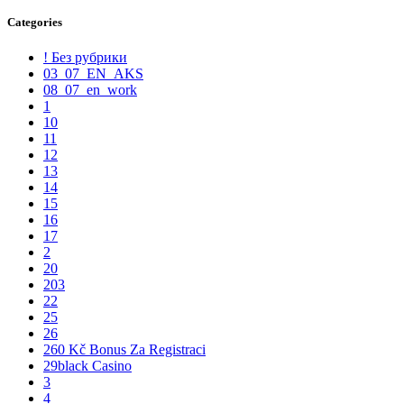
Categories
! Без рубрики
03_07_EN_AKS
08_07_en_work
1
10
11
12
13
14
15
16
17
2
20
203
22
25
26
260 Kč Bonus Za Registraci
29black Casino
3
4