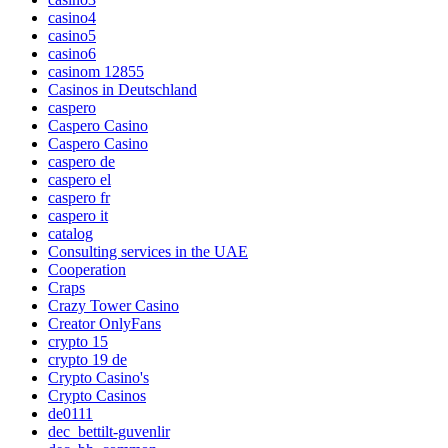
casino4
casino5
casino6
casinom 12855
Casinos in Deutschland
caspero
Caspero Casino
Caspero Casino
caspero de
caspero el
caspero fr
caspero it
catalog
Consulting services in the UAE
Cooperation
Craps
Crazy Tower Сasino
Creator OnlyFans
crypto 15
crypto 19 de
Crypto Casino's
Crypto Casinos
de0111
dec_bettilt-guvenlir