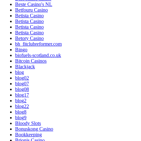
Beste Casino's NL
Betfouru Casino
Betista Casino
Betista Casino
Betista Casino
Betista Casino
Betory Casino
bh_fitclubreformer.com
Bingo
biofuels-scotland.co.uk
Bitcoin Casinos
Blackjack
blog
blog02
blog07
blog08
blog17
blog2
blog22
blog8
blog9
Bloody Slots
Bonuskong Casino
Bookkeeping
Brionis Casino