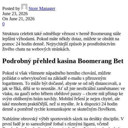
Posted by
Store Manager
June 23, 2026
On June 21, 2026
0
Struktura celebrit také odměňuje věrnost v herně Boomerang stále
lepšími výhodami. Pokud máte někdy dotaz, můžete se obrátit na
pomoc 24 hodin denně. Nejrychlejší způsob je prostřednictvím
živého chatu na webových stránkách.
Podrobný přehled kasina Boomerang Bet
Pokud si však všimnete nápadného herního chování, můžete
požádat o sebevyloučení na základě e-mailu s přirozeným
logaritmem. To může být dočasné, abyste se od něj distancovali, a
jak se říká, dělá se to neustále.
Ať už jste neoficiální zaměstnanec ve
vlaku, na gauči nebo během obědové pauzy – chcete mít přístup ke
svým oblíbeným hrám navždy. Mobilní řešení je nejen chytré, ale
také mnohem praktičtější, než si myslíte. Je k dispozici 24 hodin
denně a poměrně rychle komunikujete se skutečným člověkem.
Nabízíme obrovský výběr sportovních sázek na desítky disciplín. V
první řadě je to samozřejmě fotbal s různými ligami, včetně