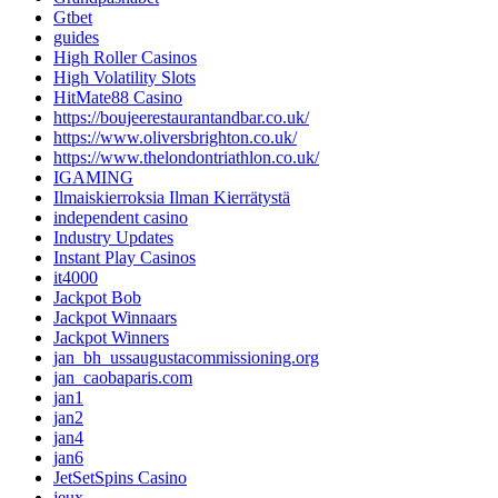
Gtbet
guides
High Roller Casinos
High Volatility Slots
HitMate88 Casino
https://boujeerestaurantandbar.co.uk/
https://www.oliversbrighton.co.uk/
https://www.thelondontriathlon.co.uk/
IGAMING
Ilmaiskierroksia Ilman Kierrätystä
independent casino
Industry Updates
Instant Play Casinos
it4000
Jackpot Bob
Jackpot Winnaars
Jackpot Winners
jan_bh_ussaugustacommissioning.org
jan_caobaparis.com
jan1
jan2
jan4
jan6
JetSetSpins Casino
jeux