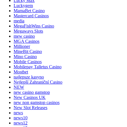
Lucky Max
Luckygem
MamaBet Casino
Mastercard Casinos
media
MegaFishWins Casino
Megaways Slots
mew casino
MGA Casinos
Millioner
MineBit Casino
Mino Casino
Mobile Casinos
Mobilepay Talletus Casino
Mostbet
najlepsze kasyno
Nejlepší Zahraniční Casino
NEW
new casino gamstop
New Casinos UK
new non gamstop casinos
New Slot Releases
news
news10
news12