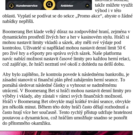
takže můžete využít
výhod i v této
oblasti. Vyplatí se podívat se do sekce „Promo akce“, abyste o žádné
nabídky nepřišli.
Boomerang Bet klade velký důraz na zodpovědné hraní, zejména v
dynamickém prostředí živých her a her v kasinovém stylu. Hráči si
mohou nastavit limity vkladů a sázek, aby měli své výdaje pod
kontrolou. Uživatelé si například mohou nastavit denní limit 50 €
pro živé hry a eSporty pro správu svých sázek. Naše platforma
navíc nabízí možnost nastavit časové limity pro každou herní relaci,
což zajišťuje, že hráči neztratí své okolí z dohledu na delší dobu.
Aby bylo zajištěno, že kontrola povede k následnému bankrollu, je
zásadní stanovit si finanční plán před zahájením herní seance. To
pomáhá sledovat následné částky a vyhnout se nadměrnému
utrácení. V Boomerang Bet si hráči mohou nastavit denní limity pro
výběry i vklady, aby zůstali v rámci svých finančních možností.
Hráči v Boomerang Bet obvykle mají krátké trvání seance, obvykle
jen několik minut. Během této doby hráči často dělají rozhodnutí a
často hrají více her současně. Tento rychlý přístup udržuje hratelnost
poutavou a dynamickou, což hráčům umožňuje snadno se ponořit
do přítomného okamžiku.