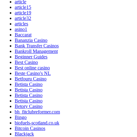
article
article15
article19
article32
articles
asino1
Baccarat
Bananzia Casino
Bank Transfer Casinos
Bankroll Management
Beginner Guides
Best Casino
Best online casino
Beste Casino's NL
Betfouru Casino
Betista Casino
Betista Casino
Betista Casino
Betista Casino
Betory Casino
bh_fitclubreformer.com
Bingo
biofuels-scotland.co.uk
Bitcoin Casinos
Blackjack