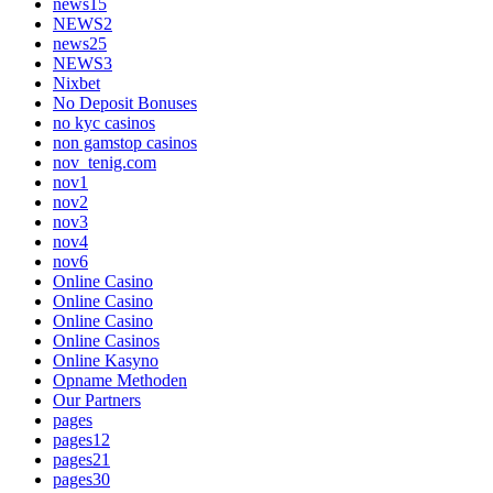
news15
NEWS2
news25
NEWS3
Nixbet
No Deposit Bonuses
no kyc casinos
non gamstop casinos
nov_tenig.com
nov1
nov2
nov3
nov4
nov6
Online Casino
Online Casino
Online Casino
Online Casinos
Online Kasyno
Opname Methoden
Our Partners
pages
pages12
pages21
pages30