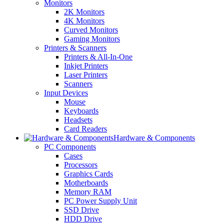
Monitors
2K Monitors
4K Monitors
Curved Monitors
Gaming Monitors
Printers & Scanners
Printers & All-In-One
Inkjet Printers
Laser Printers
Scanners
Input Devices
Mouse
Keyboards
Headsets
Card Readers
Hardware & Components
PC Components
Cases
Processors
Graphics Cards
Motherboards
Memory RAM
PC Power Supply Unit
SSD Drive
HDD Drive