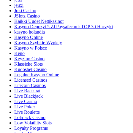
jeuxi
Joki Casino
JSlotz Casino
Kaikki Uudet Nettikasinot
Kasyno Depozyt 5 Zł Paysafecard: TOP 3 i Haczyki
kasyno holandia
Kasyno Online
Kasyno Szybkie Wypłaty
Kasyno w Polsce
Keno
Keyzino Casino
Klassieke Slots
Kudosbet Casino
Legalne Kasyno Online
Licensed Casinos
Litecoin Casinos
Live Baccarat
Live Blackjack
Live Casino
Live Poker
Live Roulette
LolaJack Casino
Low Volatility Slots
Loyalty Programs