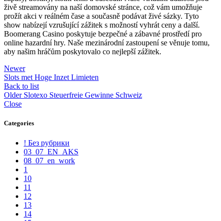
živě streamovány na naší domovské stránce, což vám umožňuje
prožít akci v reálném čase a současně podávat živé sázky. Tyto
show nabízejí vzrušující zážitek s možností vyhrát ceny a další.
Boomerang Casino poskytuje bezpečné a zábavné prostředí pro
online hazardní hry. Naše mezinárodní zastoupení se věnuje tomu,
aby našim hráčům poskytovalo co nejlepší zážitek.
Newer
Slots met Hoge Inzet Limieten
Back to list
Older
Slotexo Steuerfreie Gewinne Schweiz
Close
Categories
! Без рубрики
03_07_EN_AKS
08_07_en_work
1
10
11
12
13
14