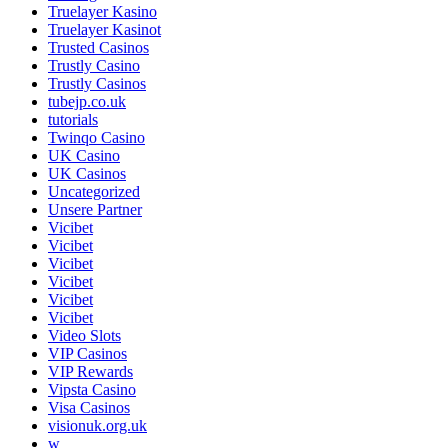
Truelayer Kasino
Truelayer Kasinot
Trusted Casinos
Trustly Casino
Trustly Casinos
tubejp.co.uk
tutorials
Twinqo Casino
UK Casino
UK Casinos
Uncategorized
Unsere Partner
Vicibet
Vicibet
Vicibet
Vicibet
Vicibet
Vicibet
Video Slots
VIP Casinos
VIP Rewards
Vipsta Casino
Visa Casinos
visionuk.org.uk
w