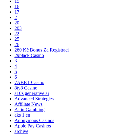
15
16
17
2
20
203
22
25
26
260 Kč Bonus Za Registraci
29black Casino
3
4
5
6
7ABET Casino
8ty8 Casino
a16z generative ai
Advanced Strategies
Affiliate News
AI in Gambling
aks 1 en
Anonymous Casinos
Apple Pay Casinos
archive