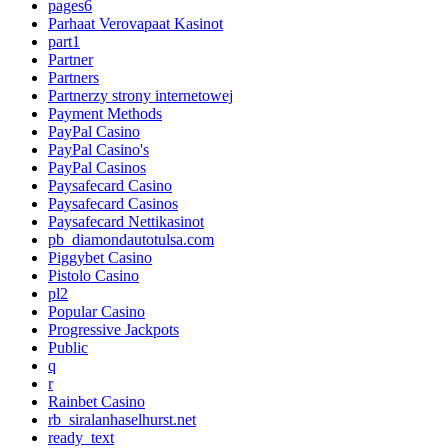
pages6
Parhaat Verovapaat Kasinot
part1
Partner
Partners
Partnerzy strony internetowej
Payment Methods
PayPal Casino
PayPal Casino's
PayPal Casinos
Paysafecard Casino
Paysafecard Casinos
Paysafecard Nettikasinot
pb_diamondautotulsa.com
Piggybet Casino
Pistolo Casino
pl2
Popular Casino
Progressive Jackpots
Public
q
r
Rainbet Casino
rb_siralanhaselhurst.net
ready_text