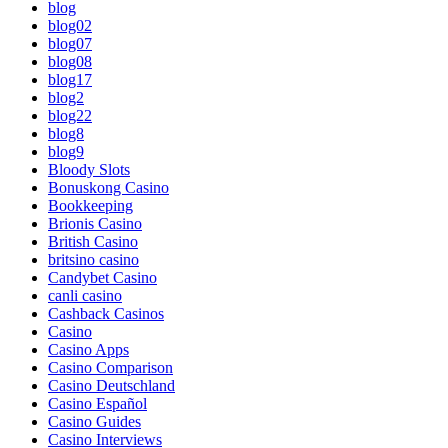
blog
blog02
blog07
blog08
blog17
blog2
blog22
blog8
blog9
Bloody Slots
Bonuskong Casino
Bookkeeping
Brionis Casino
British Casino
britsino casino
Candybet Casino
canli casino
Cashback Casinos
Casino
Casino Apps
Casino Comparison
Casino Deutschland
Casino Español
Casino Guides
Casino Interviews