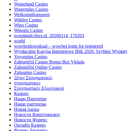
Wagerland Casino
Wagertales Casino
Welkomstbonussen
Wildies Casino
Wino Casino
Winorio Casino
woodandcolors.nl_20260114_170203
world
wowbetdownload – wowbet login for registered
Wypłacalne Kasyna Internetowe Blik 2026: Szybkie Wypłaty
Yoyospins Casino
Zahraniční Casino Bonus Bez Vkladu
Zahraniční Online Casino
Zuluspins Casino
Ξένες Στοιχηματικές
στοιχηματικες
Στοιχηματικές Εξωτερικού
Казино
Наши Партнери
Наши партнеры
Новая папка
Новости Криптовалют
Новости Форекс
Онлайн Казино
Форекс Брокеры