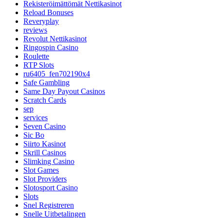
Rekisteröimättömät Nettikasinot
Reload Bonuses
Reveryplay
reviews
Revolut Nettikasinot
Ringospin Casino
Roulette
RTP Slots
ru6405_fen702190x4
Safe Gambling
Same Day Payout Casinos
Scratch Cards
sep
services
Seven Casino
Sic Bo
Siirto Kasinot
Skrill Casinos
Slimking Casino
Slot Games
Slot Providers
Slotosport Casino
Slots
Snel Registreren
Snelle Uitbetalingen