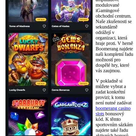
modulované
iGamingové
obchodní centrum.
Naše zkušenosti se
sekundárně
odrážejí v
organizaci, která
hraje proti. V herně
Boomerang najdete
naši kompletní řadu
možností pro
dospělé hry, které
vás zaujmou.
V pokladně si
můžete vybrat a
zadat konkrétní
provizi; k tomu
není nutné zadávat
boomerang casino
slots
bonusový
kód. K těmto
sportovním sázkám
najdete také řadu
aktivních bonusů,