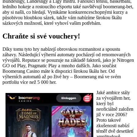
Bundesligy, Landesligy a Ligy mistrů. Fanoušci tenisu, basketbalu,
ledního hokeje a rostoucího eSportu také navštěvují boomerang-bet,
aby si našli, co hledají. Vynikáme konkurenceschopnými kurzy a
působivou hloubkou sázek, takže vám nabízíme širokou škálu
sázkových možností, které vyhoví vašim potřebám.
Chraňte si své vouchery!
Díky tomu tyto hry nabízejí obrovskou rozmanitost a spoustu
zábavy. Následující výherní automaty pocházejí od renomovaných
vývojářů. Reputace se posuzuje na základě faktorů, jako je Nitrogen
GO od Play, Pragmatic Play a mnoho dalších. Jako součást
Boomerang Casino máte k dispozici širokou škálu her. Od
výherních automatů až po živé hry – Boomerang má ve svém
portfoliu více než 5 000 her.
Jaké ambice stály
za vývojářem her,
který byl
neoficiálně založen
již v roce 2006?
Proto takové
zkušenosti nabízí
téměř dvě desetiletí
amplitudově