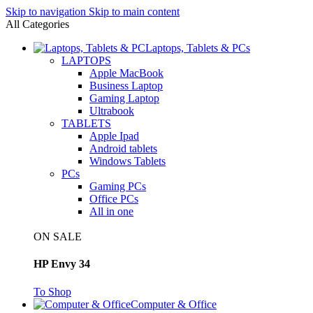
Skip to navigation
Skip to main content
All Categories
Laptops, Tablets & PCs
LAPTOPS
Apple MacBook
Business Laptop
Gaming Laptop
Ultrabook
TABLETS
Apple Ipad
Android tablets
Windows Tablets
PCs
Gaming PCs
Office PCs
All in one
ON SALE
HP Envy 34
To Shop
Computer & Office