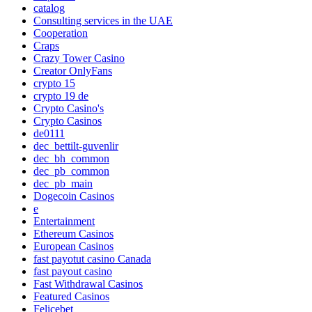
catalog
Consulting services in the UAE
Cooperation
Craps
Crazy Tower Сasino
Creator OnlyFans
crypto 15
crypto 19 de
Crypto Casino's
Crypto Casinos
de0111
dec_bettilt-guvenlir
dec_bh_common
dec_pb_common
dec_pb_main
Dogecoin Casinos
e
Entertainment
Ethereum Casinos
European Casinos
fast payotut casino Canada
fast payout casino
Fast Withdrawal Casinos
Featured Casinos
Felicebet