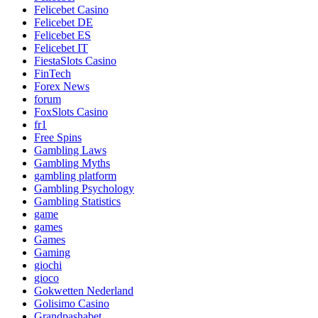
Felicebet Casino
Felicebet DE
Felicebet ES
Felicebet IT
FiestaSlots Casino
FinTech
Forex News
forum
FoxSlots Casino
fr1
Free Spins
Gambling Laws
Gambling Myths
gambling platform
Gambling Psychology
Gambling Statistics
game
games
Games
Gaming
giochi
gioco
Gokwetten Nederland
Golisimo Casino
Grandpashabet