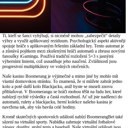
Ti, kteří se šanci vyhýbají, si nicméně mohou „zabezpečit“ detaily
výhry a využít aplikovaný reziduum. Psychologický aspekt aktivněji
spojuje hráče s aplikovaným řešením základní hry. Tento automat je
a zůstává pojítkem mezi zkušenými hráči automatů a zbrusu novými
fanoušky iGamingu. Používá tradiční rozložení 5×3 s jasnými
výherními liniemi, což usnadňuje jeho naučení. Zvláštností jsou
progresivní multiplikátory ve volných otočeních.
Naše kasino Boomerang je výjimečné a mimo jiné by mohlo mít
vlastní domovskou stránku. To znamená, že si můžete zahrát jedno
kolo a poté další kolo Blackjacku, aniž byste se museli znovu
přihlašovat. V Boomerangu se hráči mohou těšit na řadu her, které
nabízejí rychlé výsledky a častá rozhodnutí. Ať už jste nadšenci do
automatů, rulety a blackjacku, herní kolekce našeho kasina je
navržena tak, aby vás bavila celé hodiny.
Kromě skutečných sportovních událostí nabízí BoomerangBet také
sázení na virtuální sporty. Nabídka zahrnuje virtuální fotbalové
zápasy, dostihy, stolní tenis a baseball. Naše virtuální události jsou