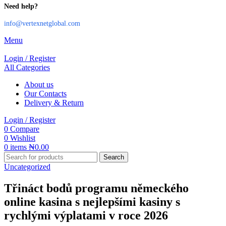
Need help?
info@vertexnetglobal.com
Menu
Login / Register
All Categories
About us
Our Contacts
Delivery & Return
Login / Register
0
Compare
0
Wishlist
0
items
₦
0.00
Search
Uncategorized
Třináct bodů programu německého
online kasina s nejlepšími kasiny s
rychlými výplatami v roce 2026