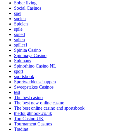
Sober living
Social Casinos
spel
spelen
Spielen
spile
spiled
spilen
spiller1
Spinita Casino
Spinmaya Casino
Spinnaus
Spinorhino Casino NL
sport
sportsbook
Sportweddenschappen
Sweepstakes Casinos
test
The best casino
The best new online casino
The best online casino and sportsbook
thedoughhook.co.uk
Top Casino UK
Tournament Casinos
Trading