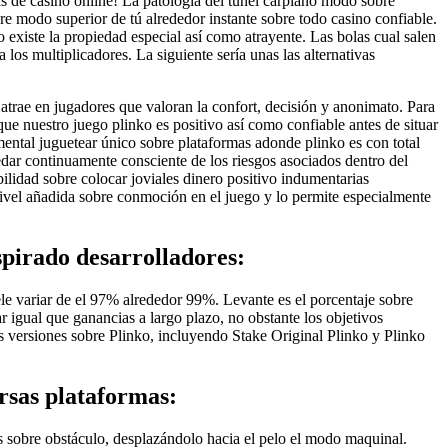
as de casino online! La patologí­a del túnel carpiano modo sobre
re modo superior de tú alrededor instante sobre todo casino confiable.
existe la propiedad especial así­ como atrayente. Las bolas cual salen
los multiplicadores. La siguiente sería unas las alternativas
trae en jugadores que valoran la confort, decisión y anonimato. Para
que nuestro juego plinko es positivo así­ como confiable antes de situar
ental juguetear único sobre plataformas adonde plinko es con total
dar continuamente consciente de los riesgos asociados dentro del
bilidad sobre colocar joviales dinero positivo indumentarias
ivel añadida sobre conmoción en el juego y lo permite especialmente
spirado desarrolladores:
le variar de el 97% alrededor 99%. Levante es el porcentaje sobre
r igual que ganancias a largo plazo, no obstante los objetivos
as versiones sobre Plinko, incluyendo Stake Original Plinko y Plinko
rsas plataformas:
s sobre obstáculo, desplazándolo hacia el pelo el modo maquinal.