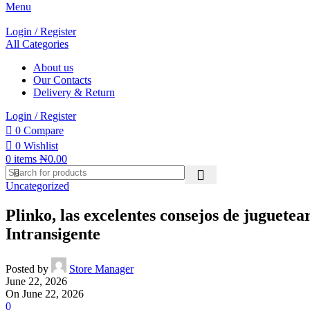
Menu
Login / Register
All Categories
About us
Our Contacts
Delivery & Return
Login / Register
0
Compare
0
Wishlist
0
items
₦
0.00
Uncategorized
Plinko, las excelentes consejos de juguete
Intransigente
Posted by
Store Manager
June 22, 2026
On June 22, 2026
0