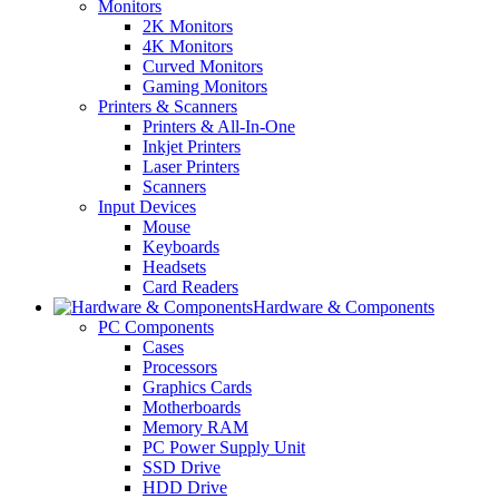
Monitors
2K Monitors
4K Monitors
Curved Monitors
Gaming Monitors
Printers & Scanners
Printers & All-In-One
Inkjet Printers
Laser Printers
Scanners
Input Devices
Mouse
Keyboards
Headsets
Card Readers
Hardware & Components
PC Components
Cases
Processors
Graphics Cards
Motherboards
Memory RAM
PC Power Supply Unit
SSD Drive
HDD Drive