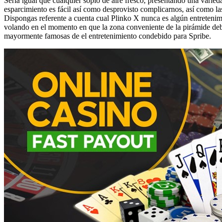
Serí­a igual que cualquier soplo de aire fresco, presentando una varie
esparcimiento es fácil así­ como desprovisto complicarnos, así­ como l
Dispongas referente a cuenta cual Plinko X nunca es algún entretenimie
volando en el momento en que la zona conveniente de la pirámide deben 
mayormente famosas de el entretenimiento condebido para Spribe.