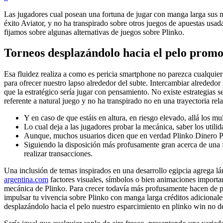
Las jugadores cual posean una fortuna de jugar con manga larga sus ma
éxito Aviator, y no ha transpirado sobre otros juegos de apuestas usa
fijamos sobre algunas alternativas de juegos sobre Plinko.
Torneos desplazándolo hacia el pelo promo
Esa fluidez realiza a como es pericia smartphone no parezca cualquier 
para ofrecer nuestro lapso alrededor del subte. Intercambiar alrededo
que la estratégico serí­a jugar con pensamiento. No existe estrategias 
referente a natural juego y no ha transpirado no en una trayectoria rel
Y en caso de que estáis en altura, en riesgo elevado, allá los 
Lo cual deja a las jugadores probar la mecánica, saber los utili
Aunque, muchos usuarios dicen que en verdad Plinko Dinero Pos
Siguiendo la disposición más profusamente gran acerca de una f
realizar transacciones.
Una inclusión de temas inspirados en una desarrollo egipcia agrega lá
argentina.com
factores visuales, símbolos o bien animaciones importan
mecánica de Plinko. Para crecer todavía más profusamente hacen de po
impulsar tu vivencia sobre Plinko con manga larga créditos adicionale
desplazándolo hacia el pelo nuestro esparcimiento en plinko win no d