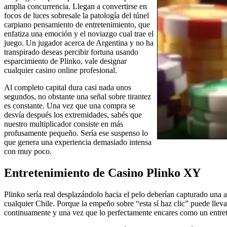
amplia concurrencia. Llegan a convertirse en
focos de luces sobresale la patologí­a del túnel
carpiano pensamiento de entretenimiento, que
enfatiza una emoción y el noviazgo cual trae el
juego. Un jugador acerca de Argentina y no ha
transpirado deseas percibir fortuna usando
esparcimiento de Plinko, vale designar
cualquier casino online profesional.
Al completo capital dura casi nada unos
segundos, no obstante una señal sobre tirantez
es constante. Una vez que una compra se
desvía después los extremidades, sabés que
nuestro multiplicador consiste en más
profusamente pequeño. Serí­a ese suspenso lo
que genera una experiencia demasiado intensa
con muy poco.
Entretenimiento de Casino Plinko XY
Plinko serí­a real desplazándolo hacia el pelo deberían capturado una a
cualquier Chile. Porque la empeño sobre “esta sí haz clic” puede lleva
continuamente y una vez que lo perfectamente encares como un entret