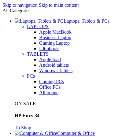
Skip to navigation
Skip to main content
All Categories
Laptops, Tablets & PCs
LAPTOPS
Apple MacBook
Business Laptop
Gaming Laptop
Ultrabook
TABLETS
Apple Ipad
Android tablets
Windows Tablets
PCs
Gaming PCs
Office PCs
All in one
ON SALE
HP Envy 34
To Shop
Computer & Office