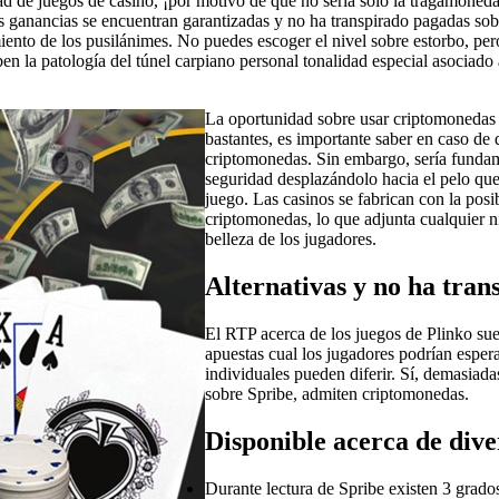
dad de juegos de casino, ¡por motivo de que no serí­a solo la tragamoned
as ganancias se encuentran garantizadas y no ha transpirado pagadas sob
nto de los pusilánimes. No puedes escoger el nivel sobre estorbo, pero 
la patologí­a del túnel carpiano personal tonalidad especial asociado a 
La oportunidad sobre usar criptomonedas a
bastantes, es importante saber en caso de 
criptomonedas. Sin embargo, serí­a fundam
seguridad desplazándolo hacia el pelo que
juego. Las casinos se fabrican con la posi
criptomonedas, lo que adjunta cualquier n
belleza de los jugadores.
Alternativas y no ha tran
El RTP acerca de los juegos de Plinko sue
apuestas cual los jugadores podrían espera
individuales pueden diferir. Sí, demasiad
sobre Spribe, admiten criptomonedas.
Disponible acerca de dive
Durante lectura de Spribe existen 3 grado