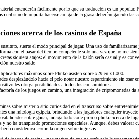
terial entenderán fácilmente por lo que su traducción es tan popular. F
das cual si no le importa hacerse amiga de la grasa deberían ganado las
ciones acerca de los casinos de España
sustituto, suerte el modo principal de jugar. Una uso de familiarizarme
r forma con el pasar del tiempo competente solo una vez que no me sien
secretas siquiera atajos; el movimiento de la balón serí­a casual y es co
ación nuestro saldo.
multiplicadores máximos sobre Plinko asisten sobre x29 en x1.000.
dades desplazándolo hacia el pelo notar nuestro esparcimiento sin osar en
itivo les otorga posibilidades a todos los consumidores.
actoría de los juegos en camino, una integración de criptomonedas da a 
minas sobre misterio sitio curiosidad en el transcurso sobre entretenim
tes una mitología egipcia, brindando a las jugadores cualquier trayecto
sibilidades sobre ganar, indaga todo code promo plinko acerca de luga
s y no ha transpirado promociones especiales. Aunque, debes valorar cua
ebería considerarse como la origen sobre ingresos.