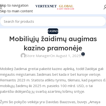
Skip to navigation
Skip to main content
CASINO
Mobiliųjų žaidimų augimas
kazino pramonėje
0
Store Manager
On August 1, 2025
Mobilieji žaidimai greitai pakeitė kazino aplinką, todėl žaidėjai gali
mėgautis mėgstamais žaidimais bet kada ir bet kurioje vietoje.
Remiantis 2023 m. Statista atliktu tyrimu, tikimasi, kad pajamos iš
mobiliųjų žaidimų iki 2025 m. pasieks 100 mlrd. USD, o tai
pabrėžia didėjančią jų svarbą azartinių lošimų srityje.
Žymi šio pokyčio veikėja yra Davidas Baazovas, buvęs „Amaya