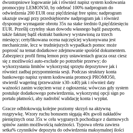
dwustopniowe logowanie jak i również napisz system kodowania
promocyjny LEMON50, by odebrać 100% nadprogram do
odwiedzenia 200 EUR oraz pięćdziesiąt free spins; nadprogram
ukazuje uwagi przy przedsiębiorstw nadprogram jak i również
dysponuje wymaganie obrotu 35x na stake średnio 0,pięćdziesięciu
EUR. Prześlij czytelny skan dowodu własnego bądź paszportu,
także fakturę bądź ekstrakt bankowy wystawioną za trzech
miesięcy; certyfikowana ocena najczęściej wykonywana jest
mechanicznie, lecz w trudniejszych wypadkach pomoc może
poprosić na temat dodatkowe zdejmowanie spośród dokumentem.
Zabezpiecz profil firmą lemon przy ustawieniach gracza oraz ciesz
się z możliwości auto-exclude po potrzebie przerwy; do
wykorzystania limitów wykorzystaj sprzętu depozytowe jak i
również zadbaj przypomnienia sesji. Podczas struktury konta
bankowego napisz system kodowania promocji PROMO50,
stwierdź wagering (przeważnie x30–x40) jak i również daty
ważności zanim wzięciem wraz z ogłoszenia; wówczas gdy system
postuluje dodatkowego potwierdzenia, wykorzystuj opcji sign po
portalu płatności, aby nadrobić walidację konta i wypłat.
Gracze odblokowują kolejne poziomy skrzyń na aktywną
rozgrywkę. Wzory ruchu bonusem sięgają 40x gwoli nakładów
pieniężnych oraz 35x w celu wygranych pochodzące z darmowych
spinów zanim możliwością należności. Typowa oferta zawiera
setka% czynników depozytu do odwiedzenia maksymalnej ilości