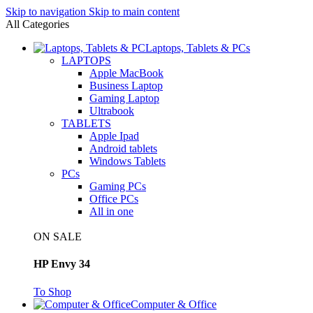
Skip to navigation
Skip to main content
All Categories
Laptops, Tablets & PCs
LAPTOPS
Apple MacBook
Business Laptop
Gaming Laptop
Ultrabook
TABLETS
Apple Ipad
Android tablets
Windows Tablets
PCs
Gaming PCs
Office PCs
All in one
ON SALE
HP Envy 34
To Shop
Computer & Office