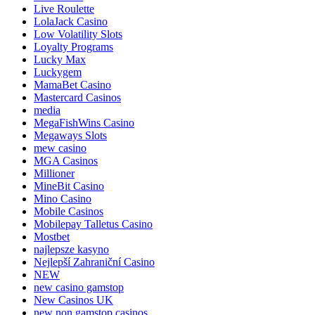
Live Roulette
LolaJack Casino
Low Volatility Slots
Loyalty Programs
Lucky Max
Luckygem
MamaBet Casino
Mastercard Casinos
media
MegaFishWins Casino
Megaways Slots
mew casino
MGA Casinos
Millioner
MineBit Casino
Mino Casino
Mobile Casinos
Mobilepay Talletus Casino
Mostbet
najlepsze kasyno
Nejlepší Zahraniční Casino
NEW
new casino gamstop
New Casinos UK
new non gamstop casinos