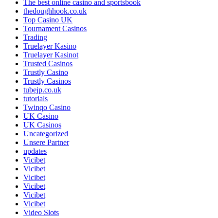
The best online casino and sportsbook
thedoughhook.co.uk
Top Casino UK
Tournament Casinos
Trading
Truelayer Kasino
Truelayer Kasinot
Trusted Casinos
Trustly Casino
Trustly Casinos
tubejp.co.uk
tutorials
Twinqo Casino
UK Casino
UK Casinos
Uncategorized
Unsere Partner
updates
Vicibet
Vicibet
Vicibet
Vicibet
Vicibet
Vicibet
Video Slots