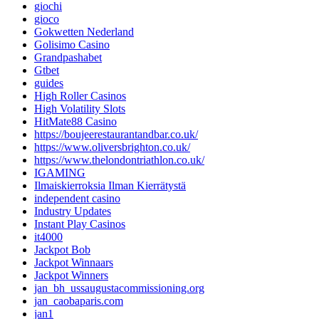
giochi
gioco
Gokwetten Nederland
Golisimo Casino
Grandpashabet
Gtbet
guides
High Roller Casinos
High Volatility Slots
HitMate88 Casino
https://boujeerestaurantandbar.co.uk/
https://www.oliversbrighton.co.uk/
https://www.thelondontriathlon.co.uk/
IGAMING
Ilmaiskierroksia Ilman Kierrätystä
independent casino
Industry Updates
Instant Play Casinos
it4000
Jackpot Bob
Jackpot Winnaars
Jackpot Winners
jan_bh_ussaugustacommissioning.org
jan_caobaparis.com
jan1