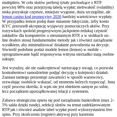
multipliers. W celu slotów preferuj tytuły pochodzące z RTP
powyżej 98% oraz przejrzystą tabelą wypłat; nietrwałość (volatility)
niska pozyskuje częstsze, mniejsze wygrane, duża szczególne, ale
lemon casino kod promocyjny 2026
bardziej wartościowe wypłaty.
W przypadku lemon podaj dane starannie faktycznie, żeby konto
KYC przeszedł akceptację wyjąwszy pomocniczych aktów. Przy
rozrywkach spośród progresywnym jackpotem redukuj częstość
zakładów dla komputerów o nieustannym RTP, a w stolikach on-
line dealers stosuj fundamentalne metody jak i również zarządzanie
wysiłkiem, aby minimalizować działanie powodzenia na decyzje.
Stwierdź podobnie podaż modele lemon (lemon) w mobile –
oprogramowanie bądź responsywna witryna nierzadko mają osobne
zakupy.
Jest wyraźny, ale nie zaakceptować narzucający uwagi, co pozwala
kontrahentowi samodzielnie podjąć decyzję o kolejności działań.
Zamiast tamtego prezentuje zawartości w sposób warstwowy,
zezwalając osobiście wskazać, od momentu których rozpocząć. Inna
część procesu określa, iż wpis nie jest obiektem samym po sobie,
lecz początkiem uporządkowanej relacji z systemem.
Zabawa strategiczna opiera się pod zarządzaniu bankrollem (max 2–
5% salda dzięki rundę), selekcji slotów na temat zadeklarowanym
RTP jak i również analizie tabel wypłat przed wykorzystaniem free
spins. Przy skończeniu (register) aktywuj przy kasetonu