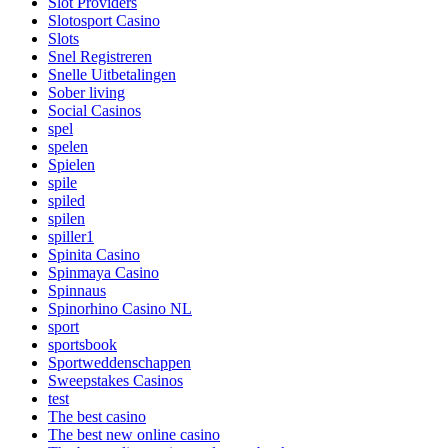
Slot Providers
Slotosport Casino
Slots
Snel Registreren
Snelle Uitbetalingen
Sober living
Social Casinos
spel
spelen
Spielen
spile
spiled
spilen
spiller1
Spinita Casino
Spinmaya Casino
Spinnaus
Spinorhino Casino NL
sport
sportsbook
Sportweddenschappen
Sweepstakes Casinos
test
The best casino
The best new online casino