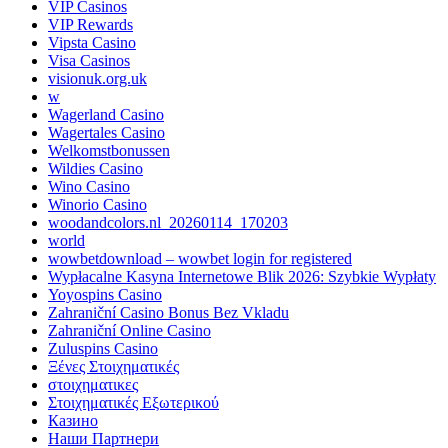
VIP Casinos
VIP Rewards
Vipsta Casino
Visa Casinos
visionuk.org.uk
w
Wagerland Casino
Wagertales Casino
Welkomstbonussen
Wildies Casino
Wino Casino
Winorio Casino
woodandcolors.nl_20260114_170203
world
wowbetdownload – wowbet login for registered
Wypłacalne Kasyna Internetowe Blik 2026: Szybkie Wypłaty
Yoyospins Casino
Zahraniční Casino Bonus Bez Vkladu
Zahraniční Online Casino
Zuluspins Casino
Ξένες Στοιχηματικές
στοιχηματικες
Στοιχηματικές Εξωτερικού
Казино
Наши Партнери