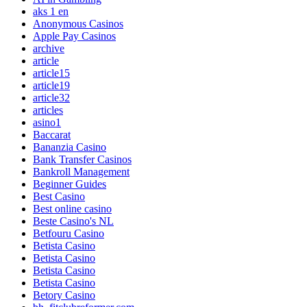
aks 1 en
Anonymous Casinos
Apple Pay Casinos
archive
article
article15
article19
article32
articles
asino1
Baccarat
Bananzia Casino
Bank Transfer Casinos
Bankroll Management
Beginner Guides
Best Casino
Best online casino
Beste Casino's NL
Betfouru Casino
Betista Casino
Betista Casino
Betista Casino
Betista Casino
Betory Casino