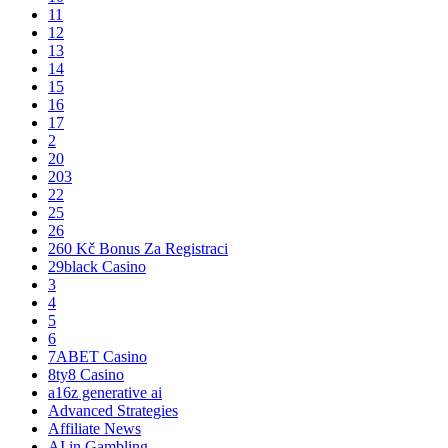
11
12
13
14
15
16
17
2
20
203
22
25
26
260 Kč Bonus Za Registraci
29black Casino
3
4
5
6
7ABET Casino
8ty8 Casino
a16z generative ai
Advanced Strategies
Affiliate News
AI in Gambling