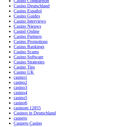
Casino Comparison
Casino Deutschland
Casino Español
Casino Guides
Casino Interviews
Casino Nieuws
Casinò Online
Casino Partners
Casino Promotions
Casino Rankings
Casino Scams
Casino Software
Casino Strategies
Casino Tips
Casino UK
casino1
casino2
casino3
casino4
casino5
casino6
casinom 12855
Casinos in Deutschland
caspero
Caspero Casino