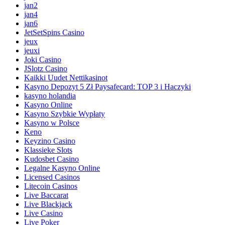
jan2
jan4
jan6
JetSetSpins Casino
jeux
jeuxi
Joki Casino
JSlotz Casino
Kaikki Uudet Nettikasinot
Kasyno Depozyt 5 Zł Paysafecard: TOP 3 i Haczyki
kasyno holandia
Kasyno Online
Kasyno Szybkie Wypłaty
Kasyno w Polsce
Keno
Keyzino Casino
Klassieke Slots
Kudosbet Casino
Legalne Kasyno Online
Licensed Casinos
Litecoin Casinos
Live Baccarat
Live Blackjack
Live Casino
Live Poker