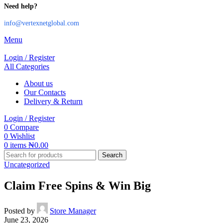
Need help?
info@vertexnetglobal.com
Menu
Login / Register
All Categories
About us
Our Contacts
Delivery & Return
Login / Register
0
Compare
0
Wishlist
0
items
₦
0.00
Search
Uncategorized
Claim Free Spins & Win Big
Posted by
Store Manager
June 23, 2026