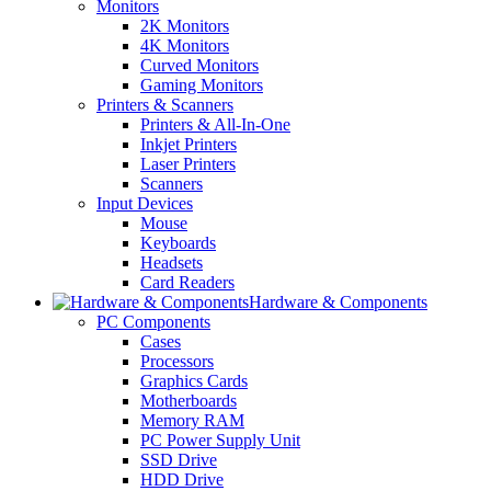
Monitors
2K Monitors
4K Monitors
Curved Monitors
Gaming Monitors
Printers & Scanners
Printers & All-In-One
Inkjet Printers
Laser Printers
Scanners
Input Devices
Mouse
Keyboards
Headsets
Card Readers
Hardware & Components
PC Components
Cases
Processors
Graphics Cards
Motherboards
Memory RAM
PC Power Supply Unit
SSD Drive
HDD Drive