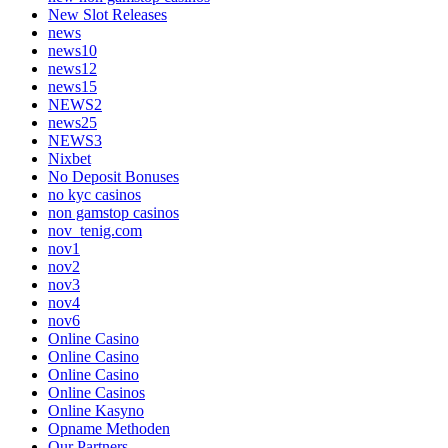
New Slot Releases
news
news10
news12
news15
NEWS2
news25
NEWS3
Nixbet
No Deposit Bonuses
no kyc casinos
non gamstop casinos
nov_tenig.com
nov1
nov2
nov3
nov4
nov6
Online Casino
Online Casino
Online Casino
Online Casinos
Online Kasyno
Opname Methoden
Our Partners