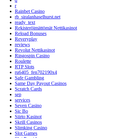
q
r
Rainbet Casino
rb_siralanhaselhurst.net
ready_text
Rekisteröimättömät Nettikasinot
Reload Bonuses
Reveryplay
reviews
Revolut Nettikasinot
Ringospin Casino
Roulette
RTP Slots
ru6405_fen702190x4
Safe Gambling
Same Day Payout Casinos
Scratch Cards
sep
services
Seven Casino
Sic Bo
Siirto Kasinot
Skrill Casinos
Slimking Casino
Slot Games