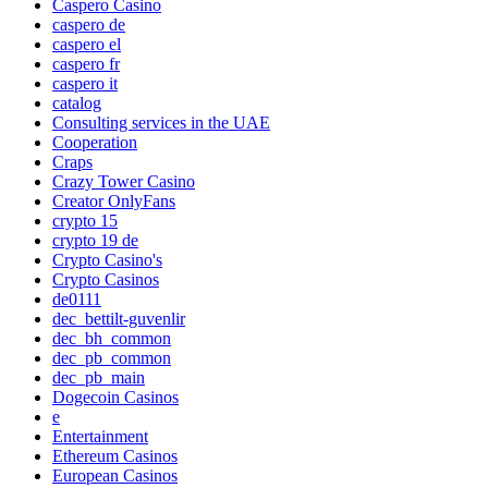
Caspero Casino
caspero de
caspero el
caspero fr
caspero it
catalog
Consulting services in the UAE
Cooperation
Craps
Crazy Tower Сasino
Creator OnlyFans
crypto 15
crypto 19 de
Crypto Casino's
Crypto Casinos
de0111
dec_bettilt-guvenlir
dec_bh_common
dec_pb_common
dec_pb_main
Dogecoin Casinos
e
Entertainment
Ethereum Casinos
European Casinos