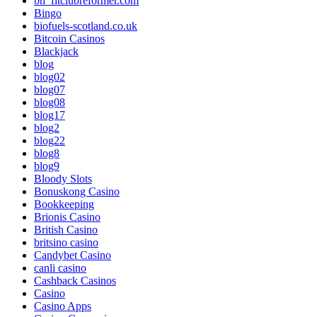
bh_fitclubreformer.com
Bingo
biofuels-scotland.co.uk
Bitcoin Casinos
Blackjack
blog
blog02
blog07
blog08
blog17
blog2
blog22
blog8
blog9
Bloody Slots
Bonuskong Casino
Bookkeeping
Brionis Casino
British Casino
britsino casino
Candybet Casino
canli casino
Cashback Casinos
Casino
Casino Apps