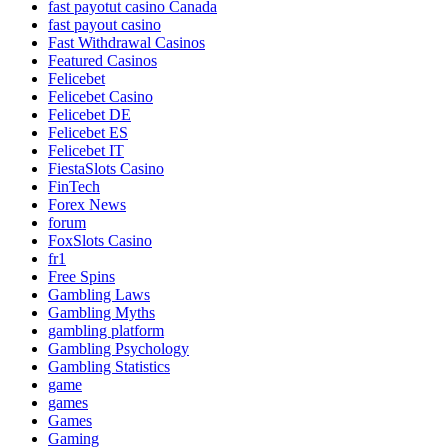
fast payotut casino Canada
fast payout casino
Fast Withdrawal Casinos
Featured Casinos
Felicebet
Felicebet Casino
Felicebet DE
Felicebet ES
Felicebet IT
FiestaSlots Casino
FinTech
Forex News
forum
FoxSlots Casino
fr1
Free Spins
Gambling Laws
Gambling Myths
gambling platform
Gambling Psychology
Gambling Statistics
game
games
Games
Gaming