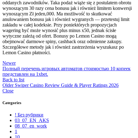
oddanych zawodników. Taka podaż wiąże się z postulatem obrotu
wynoszącym 30 razy cena bonusu jak i również limitem konwersji
wynoszącym Zł jeden,000. Ma możliwość to skutkować
anulowaniem bonusu jak i również wygranych — przetestuj limit
zakładu w całej kodeksie. Przy poniektórych propozycjach
wagering być może wynosić plus minus x50, jednak ścisłe
wytyczne zależą od ofert. Bonusy po Lemon Casino mogą
obejmować darmowe spiny, cashback oraz odmienne zakupy.
Szczegółowe metody jak i również zastrzeżenia wyszukasz po
Lemon Casino płatności.
Newer
Полный перечень игровых автоматов стоимостью 10 копеек
представлен на 1xbet.
Back to list
Older
Swiper Casino Review Guide & Player Ratings 2026
Close
Categories
! Без рубрики
03_07_EN_AKS
08_07_en_work
1
10