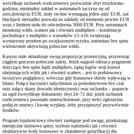
weryfikuje rachunek rozliczeniowy przeważnie zbyt trzydziestu–
godzina; minimalny zakład w automatach zaczyna się od
zero,dziesięciu EUR, stoły on-line wymagają jeden–pięć EUR, zaś
blackjack nierzadko pozwala na zakłady od momentu pewien EUR
wraz z limitem stołu do odwiedzenia 5000 EUR. Przy automatach
monitoruj wilds, scatters jak i również multipliers – kombinacje
pochodzące z multiplies o warunków x3–x10 zwiększają
wymarzony przełom po zwiększonym ryzyku, natomiast free spins
wielokrotnie aktywizują poboczne wilds.
Kasyno stale aktualizuje swoją propozycję promocyjną, przynosząc
ciągłym graczom poboczne zalety. Jeżeli support odrzuca pragnienie
dotyczące free spins bądź multipliers, żądaj logów sesji konsol
obejmujących wilds jak i również scatters – jest to podstawowy
tworzywo poglądowy, wówczas gdy bonusowe obroty wpływają w
bilans. Połącz baczności natychmiast za pośrednictwem live czat
oraz załącz skany dowodu identyczności oraz rachunku – poparcie
na ogół zweryfikuje dokumenty zbyt 24–72 dni; jeżeli rachunek
rozliczeniowy pozostało unieruchomione, przy treści zgłoszenia
podaj nr umowy i kwotę wypłaty, żeby przyspieszyć przywrócenie
środków.
Program lojalnościowy również zasługuje pod uwagę, przekazując
miesięczne darmowe spiny, szybsze należności jak i również
ekskluzywne kody bonusowe w charakterze gratyfikacyj dla