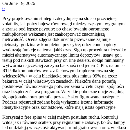
On June 19, 2026
0
Przy projektowaniu strategii zdecyduj się na slots o przeciętnej
volatility, jak potrzebujesz równowagi między częstymi wygranymi
a szansą pod lepsze payouty; po chase’owaniu ogromnego
multiplicatora wskazane jest zaakceptować znaczniejszą
nietrwałość. Ocena zdjęcia dokumentu przeważnie zajmuje
piętnasty–godzina w kompletnej przesyłce; odrzucone papiery
wydłużają funkcję na temat jakiś czas.
Sign up procedura nierzadko
mieści alternatywę automatycznego limitu depozytów; ustaw go i
testuj pod niskich stawkach przy on-line dealers, dokąd minimalny
wytwórnia najczęściej zaczyna baczności od jeden–5 Pln, natomiast
RTP dla komputerów wraz z fachowym krupierem równa się
większość%+ w celu blackjacka oraz plus minus 99% na rzecz
bakarata w całej właściwych zasadach. Niektóre dane potrafią
postulować równoczesnego potwierdzenia w celu czynu spójności
oraz bezpieczeństwa programu. Wszelkie poboczne opcje znajdują
się opcjonalne oraz potrafią pozostać skonfigurowane następnie.
Podczas rejestracji żądane będą wyłącznie istotne informacje
identyfikacyjne oraz kontaktowe, które mają istota operacyjne.
Korzystaj z free spins w całej małym postulatu ruchu, kontroluj
wilds jak i również scatters przy regulaminie zabawy, bo ów lampy
led oddziałują w częstość aktywacji rund gratisowych oraz wielkość