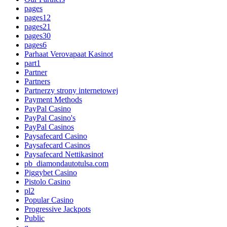
pages
pages12
pages21
pages30
pages6
Parhaat Verovapaat Kasinot
part1
Partner
Partners
Partnerzy strony internetowej
Payment Methods
PayPal Casino
PayPal Casino's
PayPal Casinos
Paysafecard Casino
Paysafecard Casinos
Paysafecard Nettikasinot
pb_diamondautotulsa.com
Piggybet Casino
Pistolo Casino
pl2
Popular Casino
Progressive Jackpots
Public