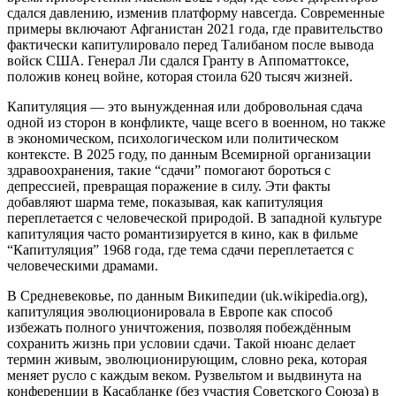
сдался давлению, изменив платформу навсегда. Современные
примеры включают Афганистан 2021 года, где правительство
фактически капитулировало перед Талибаном после вывода
войск США. Генерал Ли сдался Гранту в Аппоматтоксе,
положив конец войне, которая стоила 620 тысяч жизней.
Капитуляция — это вынужденная или добровольная сдача
одной из сторон в конфликте, чаще всего в военном, но также
в экономическом, психологическом или политическом
контексте. В 2025 году, по данным Всемирной организации
здравоохранения, такие “сдачи” помогают бороться с
депрессией, превращая поражение в силу. Эти факты
добавляют шарма теме, показывая, как капитуляция
переплетается с человеческой природой. В западной культуре
капитуляция часто романтизируется в кино, как в фильме
“Капитуляция” 1968 года, где тема сдачи переплетается с
человеческими драмами.
В Средневековье, по данным Википедии (uk.wikipedia.org),
капитуляция эволюционировала в Европе как способ
избежать полного уничтожения, позволяя побеждённым
сохранить жизнь при условии сдачи. Такой нюанс делает
термин живым, эволюционирующим, словно река, которая
меняет русло с каждым веком. Рузвельтом и выдвинута на
конференции в Касабланке (без участия Советского Союза) в