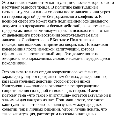
Это называют «моментом капитуляции», после которого часто
наступает разворот тренда. В политике капитуляцией
называют уступки одной стороны после давления или угроз
со стороны другой, даже без формального конфликта. В
военной сфере это может быть подписанием официального
документа о прекращении боевых действий, в экономике —
продажа активов на минимуме цены, в психологии — отказ
от дальнейшего противостояния обстоятельствам или
давлению. Сообщество во ВКонтакте Политически
последствия включают мирные договоры, как Потсдамская
конференция после немецкой капитуляции, которая
сформировала послевоенный мир. Это делает понятие
эмоционально заряженным, словно наследие, передающееся
поколениями.
Это заключительная стадия вооруженного конфликта,
характеризующаяся прекращением боевых, диверсионных,
разведывательных действий сторон-противников.
Капитуляция — полное и окончательное прекращение
сопротивления сил одной из воюющих сторон. Именно
поэтому тема «что такое капитуляция» остаётся актуальной и
значимой для каждого из нас. Понимание того, что такое
капитуляция — это ключ к анализу как международных
событий, так и личных решений. Чтобы лучше понять, что
такое капитуляция, рассмотрим несколько наглядных