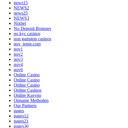
news15
NEWS2
news25
NEWS3
Nixbet
No Deposit Bonuses
no kyc casinos
non gamstop casinos
nov_tenig.com
nov1
nov2
nov3
nov4
nov6
Online Casino
Online Casino
Online Casino
Online Casinos
Online Kasyno
Opname Methoden
Our Partners
pages
pages12
pages21
pages30