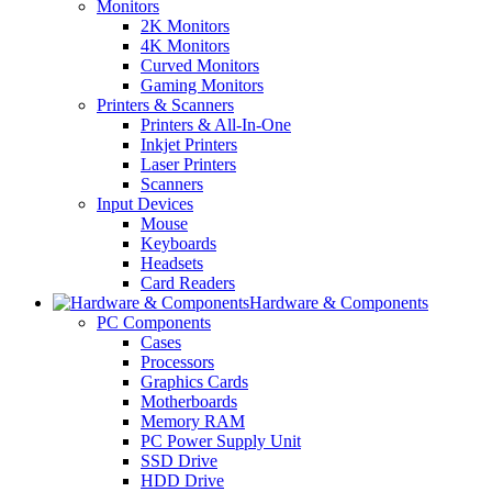
Monitors
2K Monitors
4K Monitors
Curved Monitors
Gaming Monitors
Printers & Scanners
Printers & All-In-One
Inkjet Printers
Laser Printers
Scanners
Input Devices
Mouse
Keyboards
Headsets
Card Readers
Hardware & Components
PC Components
Cases
Processors
Graphics Cards
Motherboards
Memory RAM
PC Power Supply Unit
SSD Drive
HDD Drive