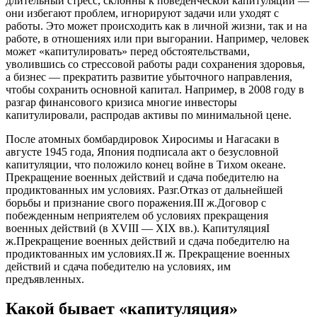
длительный стресс, склонны к поведенческой капитуляции —
они избегают проблем, игнорируют задачи или уходят с
работы. Это может происходить как в личной жизни, так и на
работе, в отношениях или при выгорании. Например, человек
может «капитулировать» перед обстоятельствами,
уволившись со стрессовой работы ради сохранения здоровья,
а бизнес — прекратить развитие убыточного направления,
чтобы сохранить основной капитал. Например, в 2008 году в
разгар финансового кризиса многие инвесторы
капитулировали, распродав активы по минимальной цене.
После атомных бомбардировок Хиросимы и Нагасаки в
августе 1945 года, Япония подписала акт о безусловной
капитуляции, что положило конец войне в Тихом океане.
Прекращение военных действий и сдача победителю на
продиктованных им условиях. Разг.Отказ от дальнейшей
борьбы и признание свого поражения.III ж.Договор с
побежденным неприятелем об условиях прекращения
военных действий (в XVIII — XIX вв.). КапитуляцияI
ж.Прекращение военных действий и сдача победителю на
продиктованных им условиях.II ж. Прекращение военных
действий и сдача победителю на условиях, им
предъявленных.
Какой бывает «капитуляция»