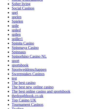
Sober living
Social Casinos
spel
spelen
Spielen
spile
spiled
spilen
spiller1
Spinita Casino
Spinmaya Casino
Spinnaus
Spinorhino Casino NL
sport
sportsbook
Sportweddenschappen
Sweepstakes Casinos
test
The best casino
The best new online casino
The best online casino and sportsbook
thedoughhook.co.uk
Top Casino UK
Tournament Casinos
Trading