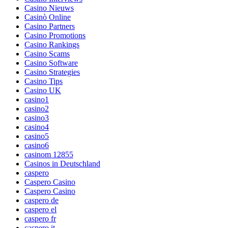
Casino Nieuws
Casinò Online
Casino Partners
Casino Promotions
Casino Rankings
Casino Scams
Casino Software
Casino Strategies
Casino Tips
Casino UK
casino1
casino2
casino3
casino4
casino5
casino6
casinom 12855
Casinos in Deutschland
caspero
Caspero Casino
Caspero Casino
caspero de
caspero el
caspero fr
caspero it