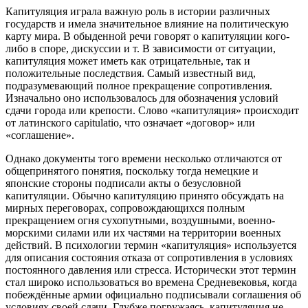
Капитуляция играла важную роль в истории различных
государств и имела значительное влияние на политическую
карту мира. В обыденной речи говорят о капитуляции кого-
либо в споре, дискуссии и т. В зависимости от ситуации,
капитуляция может иметь как отрицательные, так и
положительные последствия. Самый известный вид,
подразумевающий полное прекращение сопротивления.
Изначально оно использовалось для обозначения условий
сдачи города или крепости. Слово «капитуляция» происходит
от латинского capitulatio, что означает «договор» или
«соглашение».
Однако документы того времени несколько отличаются от
общепринятого понятия, поскольку тогда немецкие и
японские стороны подписали акты о безусловной
капитуляции. Обычно капитуляцию принято обсуждать на
мирных переговорах, сопровождающихся полным
прекращением огня сухопутными, воздушными, военно-
морскими силами или их частями на территории военных
действий. В психологии термин «капитуляция» используется
для описания состояния отказа от сопротивления в условиях
постоянного давления или стресса. Исторически этот термин
стал широко использоваться во времена Средневековья, когда
побеждённые армии официально подписывали соглашения об
условиях своей сдачи. Глубже погружаясь, капитуляция не