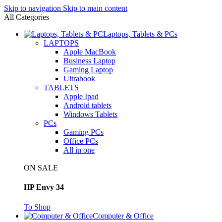
Skip to navigation
Skip to main content
All Categories
Laptops, Tablets & PCs
LAPTOPS
Apple MacBook
Business Laptop
Gaming Laptop
Ultrabook
TABLETS
Apple Ipad
Android tablets
Windows Tablets
PCs
Gaming PCs
Office PCs
All in one
ON SALE
HP Envy 34
To Shop
Computer & Office