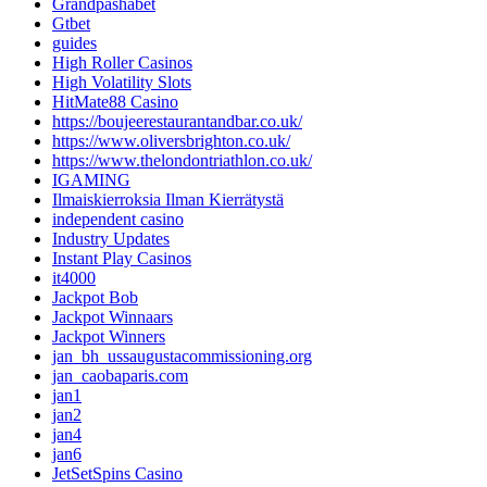
Grandpashabet
Gtbet
guides
High Roller Casinos
High Volatility Slots
HitMate88 Casino
https://boujeerestaurantandbar.co.uk/
https://www.oliversbrighton.co.uk/
https://www.thelondontriathlon.co.uk/
IGAMING
Ilmaiskierroksia Ilman Kierrätystä
independent casino
Industry Updates
Instant Play Casinos
it4000
Jackpot Bob
Jackpot Winnaars
Jackpot Winners
jan_bh_ussaugustacommissioning.org
jan_caobaparis.com
jan1
jan2
jan4
jan6
JetSetSpins Casino