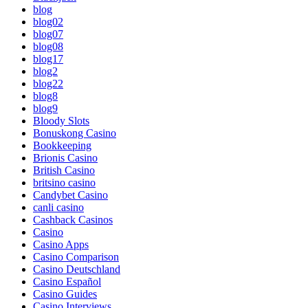
blog
blog02
blog07
blog08
blog17
blog2
blog22
blog8
blog9
Bloody Slots
Bonuskong Casino
Bookkeeping
Brionis Casino
British Casino
britsino casino
Candybet Casino
canli casino
Cashback Casinos
Casino
Casino Apps
Casino Comparison
Casino Deutschland
Casino Español
Casino Guides
Casino Interviews