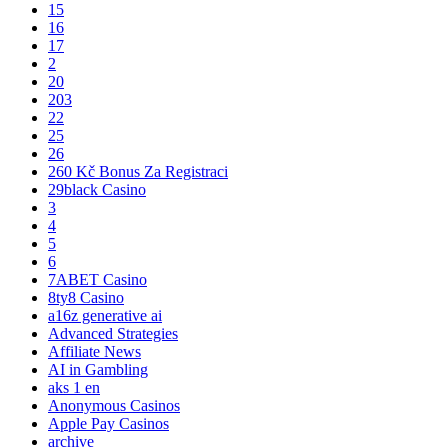
15
16
17
2
20
203
22
25
26
260 Kč Bonus Za Registraci
29black Casino
3
4
5
6
7ABET Casino
8ty8 Casino
a16z generative ai
Advanced Strategies
Affiliate News
AI in Gambling
aks 1 en
Anonymous Casinos
Apple Pay Casinos
archive