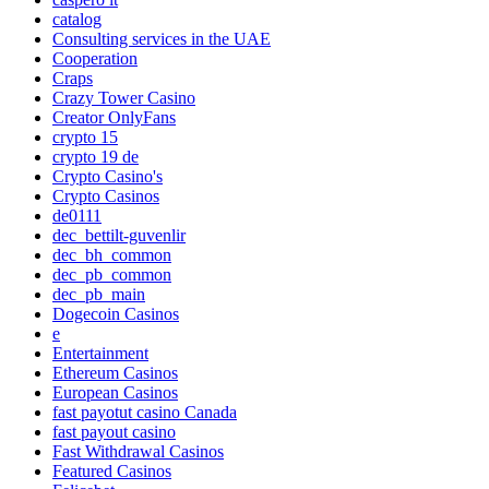
catalog
Consulting services in the UAE
Cooperation
Craps
Crazy Tower Сasino
Creator OnlyFans
crypto 15
crypto 19 de
Crypto Casino's
Crypto Casinos
de0111
dec_bettilt-guvenlir
dec_bh_common
dec_pb_common
dec_pb_main
Dogecoin Casinos
e
Entertainment
Ethereum Casinos
European Casinos
fast payotut casino Canada
fast payout casino
Fast Withdrawal Casinos
Featured Casinos