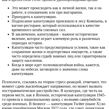
Это может происходить как в личной жизни, так и на
работе, в отношениях или при выгорании.
Принудить к капитуляции.
Подписание капитуляции произошло в лесу Компьень, в
вагоне-ресторане, который использовался в качестве
временного штаба союзных сил.
В заключении, капитуляция – важное историческое
явление, которое играет ключевую роль в различных
периодах истории.
Капитуляция часто предусматривала условия, такие как
сохранение жизни и недоторговых имуществ, а также
часто определяла судьбу важных лиц или гарантировала
защиту населения.
Когда в мире идет полномасштабная война, кажется,
даже на небесах заговорили о значении слова
капитуляция.
Психологи, ссылаясь на теории стресс-реакций, отмечают, что
момент сдачи высвобождает напряжение, но может вызвать
посттравматическое расстройство. В культурах, где честь на
первом месте, как в Японии, историческая капитуляция 1945-
го привела к национальному шоку, с волнами самоубийств
среди военных. В бизнесе — капитуляция Twitter (ныне X) во
время приобретения Маском 2022 года, где совет директоров