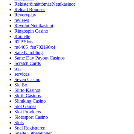
Rekisteröimättömät Nettikasinot
Reload Bonuses
Reveryplay
reviews
Revolut Nettikasinot
Ringospin Casino
Roulette
RTP Slots
ru6405_fen702190x4
Safe Gambling
Same Day Payout Casinos
Scratch Cards
sep
services
Seven Casino
Sic Bo
Siirto Kasinot
Skrill Casinos
Slimking Casino
Slot Games
Slot Providers
Slotosport Casino
Slots
Snel Registreren
Snelle Uitbetalingen