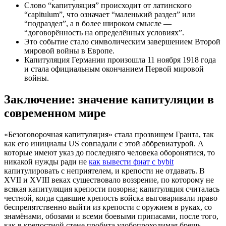
Слово “капитуляция” происходит от латинского
“capitulum”, что означает “маленький раздел” или
“подраздел”, а в более широком смысле —
“договорённость на определённых условиях”.
Это событие стало символическим завершением Второй
мировой войны в Европе.
Капитуляция Германии произошла 11 ноября 1918 года
и стала официальным окончанием Первой мировой
войны.
Заключение: значение капитуляции в
современном мире
«Безоговорочная капитуляция» стала прозвищем Гранта, так
как его инициалы US совпадали с этой аббревиатурой. А
которые имеют указ до последняго человека оборонятися, то
никакой нужды ради не
как вывести фиат с bybit
капитулировать с неприятелем, и крепости не отдавать. В
XVII и XVIII веках существовало воззрение, по которому не
всякая капитуляция крепости позорна; капитуляция считалась
честной, когда сдавшие крепость войска выговаривали право
беспрепятственно выйти из крепости с оружием в руках, со
знамёнами, обозами и всеми боевыми припасами, после того,
как в крепостной стене пробита удобопроходимая брешь.