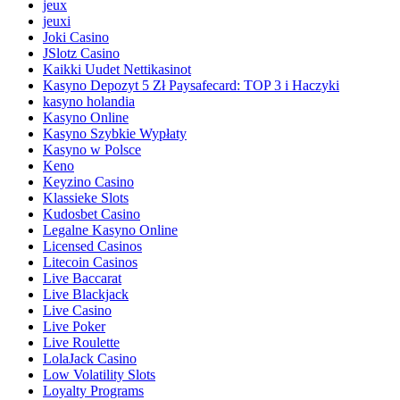
jeux
jeuxi
Joki Casino
JSlotz Casino
Kaikki Uudet Nettikasinot
Kasyno Depozyt 5 Zł Paysafecard: TOP 3 i Haczyki
kasyno holandia
Kasyno Online
Kasyno Szybkie Wypłaty
Kasyno w Polsce
Keno
Keyzino Casino
Klassieke Slots
Kudosbet Casino
Legalne Kasyno Online
Licensed Casinos
Litecoin Casinos
Live Baccarat
Live Blackjack
Live Casino
Live Poker
Live Roulette
LolaJack Casino
Low Volatility Slots
Loyalty Programs