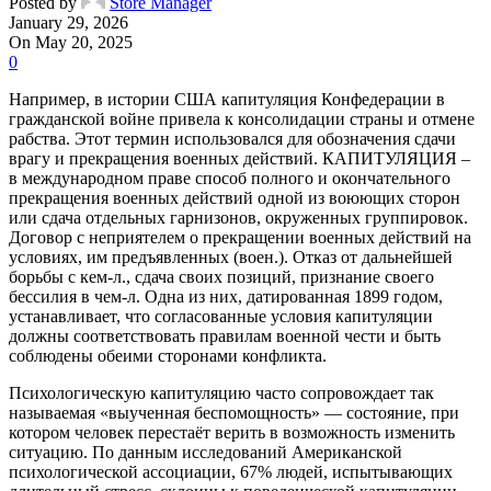
Posted by
Store Manager
January 29, 2026
On May 20, 2025
0
Например, в истории США капитуляция Конфедерации в
гражданской войне привела к консолидации страны и отмене
рабства. Этот термин использовался для обозначения сдачи
врагу и прекращения военных действий. КАПИТУЛЯЦИЯ –
в международном праве способ полного и окончательного
прекращения военных действий одной из воюющих сторон
или сдача отдельных гарнизонов, окруженных группировок.
Договор с неприятелем о прекращении военных действий на
условиях, им предъявленных (воен.). Отказ от дальнейшей
борьбы с кем-л., сдача своих позиций, признание своего
бессилия в чем-л. Одна из них, датированная 1899 годом,
устанавливает, что согласованные условия капитуляции
должны соответствовать правилам военной чести и быть
соблюдены обеими сторонами конфликта.
Психологическую капитуляцию часто сопровождает так
называемая «выученная беспомощность» — состояние, при
котором человек перестаёт верить в возможность изменить
ситуацию. По данным исследований Американской
психологической ассоциации, 67% людей, испытывающих