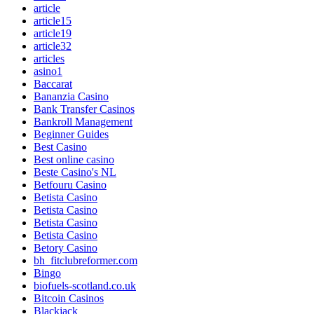
article
article15
article19
article32
articles
asino1
Baccarat
Bananzia Casino
Bank Transfer Casinos
Bankroll Management
Beginner Guides
Best Casino
Best online casino
Beste Casino's NL
Betfouru Casino
Betista Casino
Betista Casino
Betista Casino
Betista Casino
Betory Casino
bh_fitclubreformer.com
Bingo
biofuels-scotland.co.uk
Bitcoin Casinos
Blackjack