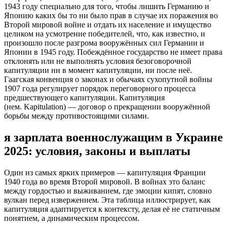
1943 году специально для того, чтобы лишить Германию и
Японию каких бы то ни было прав в случае их поражения во
Второй мировой войне и отдать их население и имущество
целиком на усмотрение победителей, что, как известно, и
произошло после разгрома вооружённых сил Германии и
Японии в 1945 году. Побеждённое государство не имеет права
отклонять или не выполнять условия безоговорочной
капитуляции ни в момент капитуляции, ни после неё.
Гаагская конвенция о законах и обычаях сухопутной войны
1907 года регулирует порядок переговорного процесса
предшествующего капитуляции. Капитуляция
(нем. Kapitulation) — договор о прекращении вооружённой
борьбы между противостоящими силами.
я зарплата военнослужащим в Украине
2025: условия, законы и выплаты
Один из самых ярких примеров — капитуляция Франции
1940 года во время Второй мировой. В войнах это баланс
между гордостью и выживанием, где эмоции кипят, словно
вулкан перед извержением. Эта таблица иллюстрирует, как
капитуляция адаптируется к контексту, делая её не статичным
понятием, а динамическим процессом.