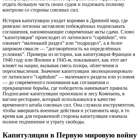
отдать большую часть своих судов и подлежать полному
контролю со стороны союзных сил.
История капитуляции уходит корнями в Древний мир, где
римские легионы заставляли побеждённых подписывать
соглашения, напоминающие современные акты сдачи. Слово
“капитуляция” происходит от латинского “capitulum”, что
означает “маленький раздел” или “подраздел”, а в более
широком смысле — “договорённость на определённых
условиях”. Примеры из истории, как капитуляция Франции в
1940 году или Японии в 1945-м, показывают, как этот акт
влияет на нации, вызывая смесь позора, облегчения и
переосмысления. Значение капитуляции эволюционировало
от латинского “capitulum” — маленького раздела или условия
— до современного понимания как соглашения о
прекращении борьбы, где победитель навязывает правила.
Подписание капитуляции произошло в лесу Компьень, в
вагоне-ресторане, который использовался в качестве
временного штаба союзных сил. Она служила инструментом,
чтобы завершить военные действия и установить мир, в то
время как для пораженной стороны капитуляция означала
полное подчинение и утрату свободы.
Капитуляция в Первую мировую войну