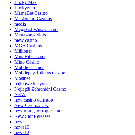
Lucky Max
Luckygem
MamaBet Casino
Mastercard Casinos
media
MegaFishWins Casino
Megaways Slots
mew casino
MGA Casinos
Millioner
MineBit Casino
Mino Casino
Mobile Casinos
Mobilepay Talletus Casino
Mostbet
najlepsze kasyno
Nejlepší Zahraniční Casino
NEW
new casino gamstop
New Casinos UK
new non gamstop casinos
New Slot Releases
news
news10
news12