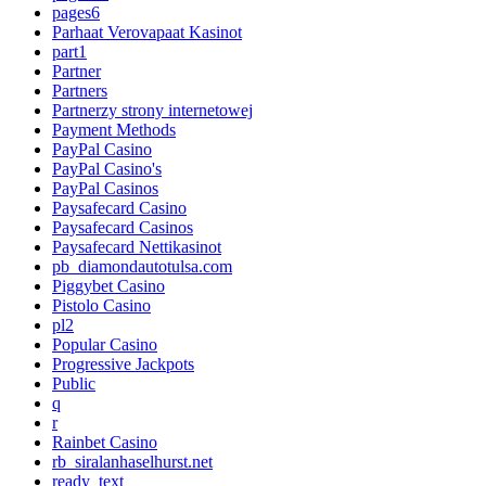
pages6
Parhaat Verovapaat Kasinot
part1
Partner
Partners
Partnerzy strony internetowej
Payment Methods
PayPal Casino
PayPal Casino's
PayPal Casinos
Paysafecard Casino
Paysafecard Casinos
Paysafecard Nettikasinot
pb_diamondautotulsa.com
Piggybet Casino
Pistolo Casino
pl2
Popular Casino
Progressive Jackpots
Public
q
r
Rainbet Casino
rb_siralanhaselhurst.net
ready_text