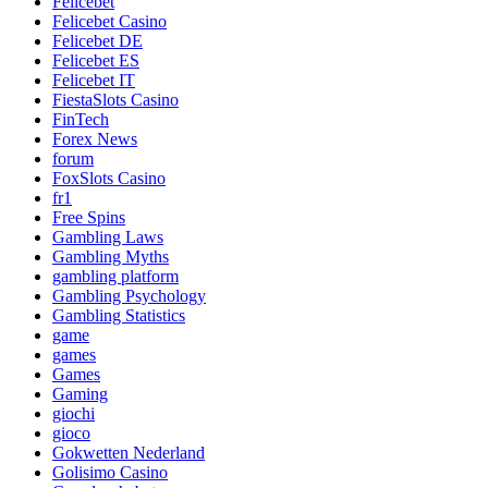
Felicebet
Felicebet Casino
Felicebet DE
Felicebet ES
Felicebet IT
FiestaSlots Casino
FinTech
Forex News
forum
FoxSlots Casino
fr1
Free Spins
Gambling Laws
Gambling Myths
gambling platform
Gambling Psychology
Gambling Statistics
game
games
Games
Gaming
giochi
gioco
Gokwetten Nederland
Golisimo Casino