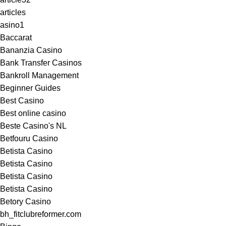
articles
asino1
Baccarat
Bananzia Casino
Bank Transfer Casinos
Bankroll Management
Beginner Guides
Best Casino
Best online casino
Beste Casino's NL
Betfouru Casino
Betista Casino
Betista Casino
Betista Casino
Betista Casino
Betory Casino
bh_fitclubreformer.com