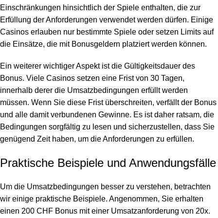
Einschränkungen hinsichtlich der Spiele enthalten, die zur
Erfüllung der Anforderungen verwendet werden dürfen. Einige
Casinos erlauben nur bestimmte Spiele oder setzen Limits auf
die Einsätze, die mit Bonusgeldern platziert werden können.
Ein weiterer wichtiger Aspekt ist die Gültigkeitsdauer des
Bonus. Viele Casinos setzen eine Frist von 30 Tagen,
innerhalb derer die Umsatzbedingungen erfüllt werden
müssen. Wenn Sie diese Frist überschreiten, verfällt der Bonus
und alle damit verbundenen Gewinne. Es ist daher ratsam, die
Bedingungen sorgfältig zu lesen und sicherzustellen, dass Sie
genügend Zeit haben, um die Anforderungen zu erfüllen.
Praktische Beispiele und Anwendungsfälle
Um die Umsatzbedingungen besser zu verstehen, betrachten
wir einige praktische Beispiele. Angenommen, Sie erhalten
einen 200 CHF Bonus mit einer Umsatzanforderung von 20x.