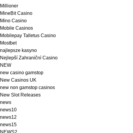
Millioner
MineBit Casino
Mino Casino
Mobile Casinos
Mobilepay Talletus Casino
Mostbet
najlepsze kasyno
Nejlepší Zahraniční Casino
NEW
new casino gamstop
New Casinos UK
new non gamstop casinos
New Slot Releases
news
news10
news12
news15
NEWS2