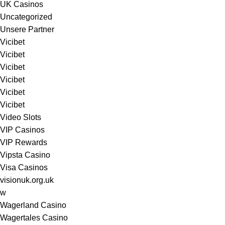
UK Casinos
Uncategorized
Unsere Partner
Vicibet
Vicibet
Vicibet
Vicibet
Vicibet
Vicibet
Video Slots
VIP Casinos
VIP Rewards
Vipsta Casino
Visa Casinos
visionuk.org.uk
w
Wagerland Casino
Wagertales Casino