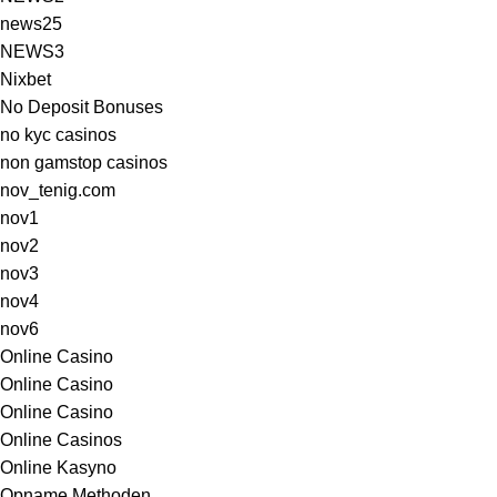
news25
NEWS3
Nixbet
No Deposit Bonuses
no kyc casinos
non gamstop casinos
nov_tenig.com
nov1
nov2
nov3
nov4
nov6
Online Casino
Online Casino
Online Casino
Online Casinos
Online Kasyno
Opname Methoden