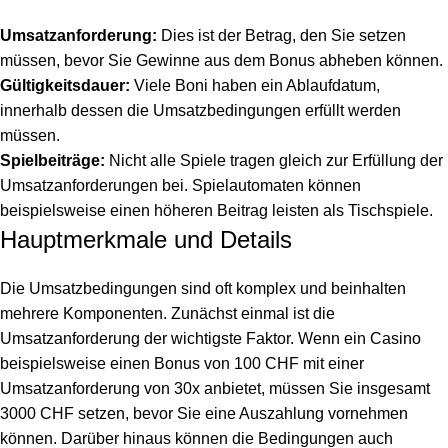
Umsatzanforderung:
Dies ist der Betrag, den Sie setzen
müssen, bevor Sie Gewinne aus dem Bonus abheben können.
Gültigkeitsdauer:
Viele Boni haben ein Ablaufdatum,
innerhalb dessen die Umsatzbedingungen erfüllt werden
müssen.
Spielbeiträge:
Nicht alle Spiele tragen gleich zur Erfüllung der
Umsatzanforderungen bei. Spielautomaten können
beispielsweise einen höheren Beitrag leisten als Tischspiele.
Hauptmerkmale und Details
Die Umsatzbedingungen sind oft komplex und beinhalten
mehrere Komponenten. Zunächst einmal ist die
Umsatzanforderung der wichtigste Faktor. Wenn ein Casino
beispielsweise einen Bonus von 100 CHF mit einer
Umsatzanforderung von 30x anbietet, müssen Sie insgesamt
3000 CHF setzen, bevor Sie eine Auszahlung vornehmen
können. Darüber hinaus können die Bedingungen auch