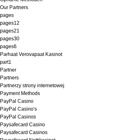
Our Partners
pages
pages12
pages21
pages30
pages6
Parhaat Verovapaat Kasinot
part1
Partner
Partners
Partnerzy strony internetowej
Payment Methods
PayPal Casino
PayPal Casino's
PayPal Casinos
Paysafecard Casino
Paysafecard Casinos