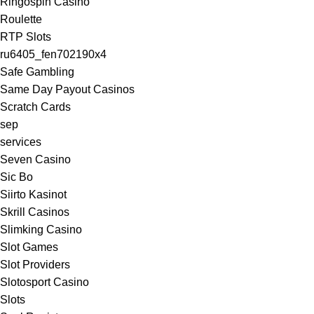
Ringospin Casino
Roulette
RTP Slots
ru6405_fen702190x4
Safe Gambling
Same Day Payout Casinos
Scratch Cards
sep
services
Seven Casino
Sic Bo
Siirto Kasinot
Skrill Casinos
Slimking Casino
Slot Games
Slot Providers
Slotosport Casino
Slots