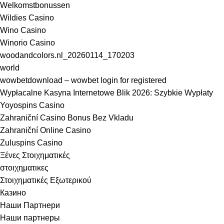
Welkomstbonussen
Wildies Casino
Wino Casino
Winorio Casino
woodandcolors.nl_20260114_170203
world
wowbetdownload – wowbet login for registered
Wypłacalne Kasyna Internetowe Blik 2026: Szybkie Wypłaty
Yoyospins Casino
Zahraniční Casino Bonus Bez Vkladu
Zahraniční Online Casino
Zuluspins Casino
Ξένες Στοιχηματικές
στοιχηματικες
Στοιχηματικές Εξωτερικού
Казино
Наши Партнери
Наши партнеры