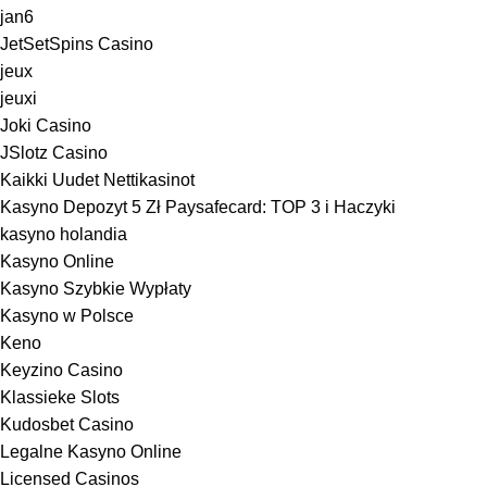
jan6
JetSetSpins Casino
jeux
jeuxi
Joki Casino
JSlotz Casino
Kaikki Uudet Nettikasinot
Kasyno Depozyt 5 Zł Paysafecard: TOP 3 i Haczyki
kasyno holandia
Kasyno Online
Kasyno Szybkie Wypłaty
Kasyno w Polsce
Keno
Keyzino Casino
Klassieke Slots
Kudosbet Casino
Legalne Kasyno Online
Licensed Casinos