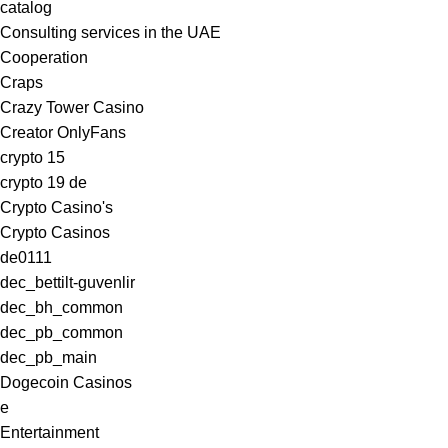
catalog
Consulting services in the UAE
Cooperation
Craps
Crazy Tower Сasino
Creator OnlyFans
crypto 15
crypto 19 de
Crypto Casino's
Crypto Casinos
de0111
dec_bettilt-guvenlir
dec_bh_common
dec_pb_common
dec_pb_main
Dogecoin Casinos
e
Entertainment