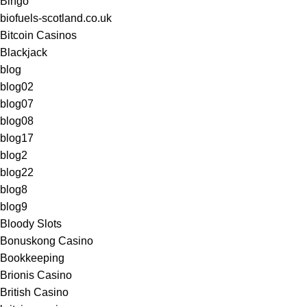
Bingo
biofuels-scotland.co.uk
Bitcoin Casinos
Blackjack
blog
blog02
blog07
blog08
blog17
blog2
blog22
blog8
blog9
Bloody Slots
Bonuskong Casino
Bookkeeping
Brionis Casino
British Casino