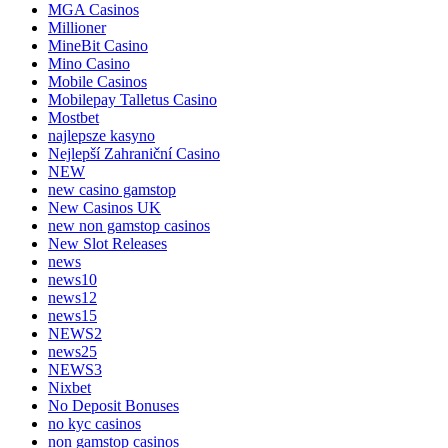
MGA Casinos
Millioner
MineBit Casino
Mino Casino
Mobile Casinos
Mobilepay Talletus Casino
Mostbet
najlepsze kasyno
Nejlepší Zahraniční Casino
NEW
new casino gamstop
New Casinos UK
new non gamstop casinos
New Slot Releases
news
news10
news12
news15
NEWS2
news25
NEWS3
Nixbet
No Deposit Bonuses
no kyc casinos
non gamstop casinos