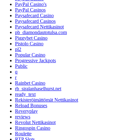
PayPal Casino's
PayPal Casinos
Paysafecard Casino
Paysafecard Casinos
Paysafecard Nettikasinot
pb_diamondautotulsa.com
Piggybet Casino
Pistolo Casino
pl2
Popular Casino
Progressive Jackpots
Public
q
r
Rainbet Casino
rb_siralanhaselhurst.net
ready_text
Rekisteröimättömät Nettikasinot
Reload Bonuses
Reveryplay
reviews
Revolut Nettikasinot
Ringospin Casino
Roulette
RTP Slots