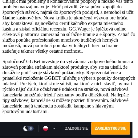
Chlapík mal problémy s kontaktovaním podpory a možno vás tento
problém naozaj unavuje. Hráč potvrdil, že sa práve zapojil do
športových stávok, najmä do športových podujatí, a nemohol si užiť
žiadne kasínové hry. Nová kritika je ukončená výzvou pre hráča,
aby kontaktoval najnovšieho certifikačného experta miestneho
kasína a získal oficiálnu recenziu. GG.Wager je špičková online
stávková platforma zameraná na súťažné hranie a e-športy. Zatiaľ čo
služba ponúka profesionálom množstvo tradičných herných
možností, nová podrobná ponuka virtuálnych hier na hranie
zatieňuje takmer všetky ostatné možnosti.
Spoločnosť GGBet investuje do vytvárania zodpovedného hrania a
zároveň ponúka stránkam niektoré produkty, aby ste sa uistili, že
dokážete plniť svoje stávkové požiadavky. Reprezentatívne a
priateľské rozloženie GGBET uľahčuje výber z ponuky dostupných
udalostí. Pre tých, ktorí si nie sú istí, na ktorú z nich staviť, by mali
rýchlo nájsť ďalšie očakávané udalosti na stránke, nová stávková
kancelária umožňuje triediť záznamy podľa dôležitosti. Najlepšie
tipy stávkovej kancelárie si môžete pozrieť filtrovaním. Stávkové
kancelárie majú tendenciu zosúladiť kampane s hlavnými
športovými udalosťami.