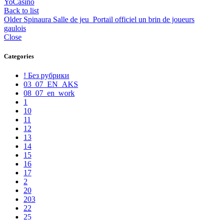
YoCasino
Back to list
Older
Spinaura Salle de jeu ️ Portail officiel un brin de joueurs
gaulois
Close
Categories
! Без рубрики
03_07_EN_AKS
08_07_en_work
1
10
11
12
13
14
15
16
17
2
20
203
22
25