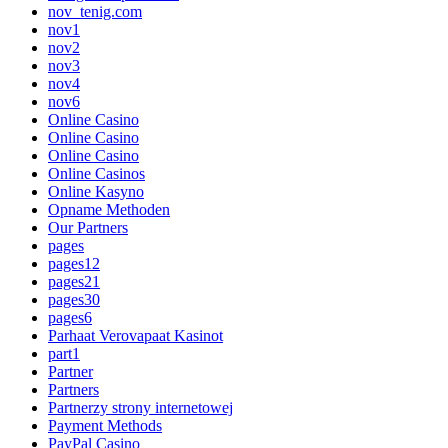
nov_tenig.com
nov1
nov2
nov3
nov4
nov6
Online Casino
Online Casino
Online Casino
Online Casinos
Online Kasyno
Opname Methoden
Our Partners
pages
pages12
pages21
pages30
pages6
Parhaat Verovapaat Kasinot
part1
Partner
Partners
Partnerzy strony internetowej
Payment Methods
PayPal Casino