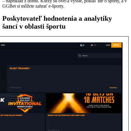
– napríklad z domu. Kurzy sú oveľa vyššie, pokiaľ ide o športy, a v
GGBet si môžete zahrať e-športy.
Poskytovateľ hodnotenia a analytiky
šancí v oblasti športu