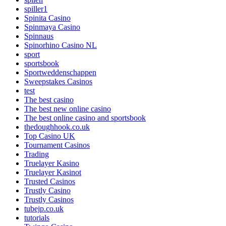
spiller1
Spinita Casino
Spinmaya Casino
Spinnaus
Spinorhino Casino NL
sport
sportsbook
Sportweddenschappen
Sweepstakes Casinos
test
The best casino
The best new online casino
The best online casino and sportsbook
thedoughhook.co.uk
Top Casino UK
Tournament Casinos
Trading
Truelayer Kasino
Truelayer Kasinot
Trusted Casinos
Trustly Casino
Trustly Casinos
tubejp.co.uk
tutorials