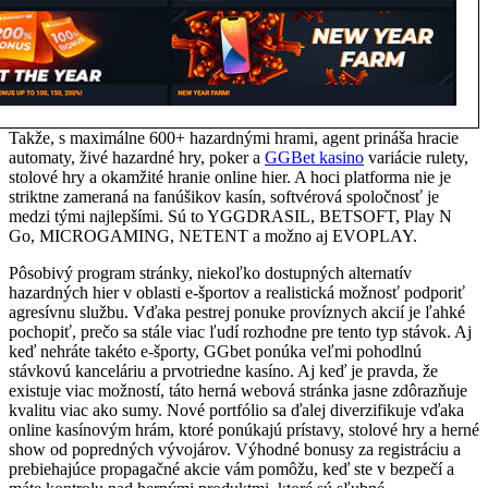
Takže, s maximálne 600+ hazardnými hrami, agent prináša hracie
automaty, živé hazardné hry, poker a
GGBet kasino
variácie rulety,
stolové hry a okamžité hranie online hier. A hoci platforma nie je
striktne zameraná na fanúšikov kasín, softvérová spoločnosť je
medzi tými najlepšími. Sú to YGGDRASIL, BETSOFT, Play N
Go, MICROGAMING, NETENT a možno aj EVOPLAY.
Pôsobivý program stránky, niekoľko dostupných alternatív
hazardných hier v oblasti e-športov a realistická možnosť podporiť
agresívnu službu. Vďaka pestrej ponuke províznych akcií je ľahké
pochopiť, prečo sa stále viac ľudí rozhodne pre tento typ stávok. Aj
keď nehráte takéto e-športy, GGbet ponúka veľmi pohodlnú
stávkovú kanceláriu a prvotriedne kasíno. Aj keď je pravda, že
existuje viac možností, táto herná webová stránka jasne zdôrazňuje
kvalitu viac ako sumy. Nové portfólio sa ďalej diverzifikuje vďaka
online kasínovým hrám, ktoré ponúkajú prístavy, stolové hry a herné
show od popredných vývojárov. Výhodné bonusy za registráciu a
prebiehajúce propagačné akcie vám pomôžu, keď ste v bezpečí a