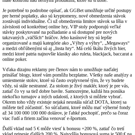
máte kontrolu nad hernými produktmi, ktoré sú sľubné.
Je potrebné to podrobne opísať, ak GGBet umožňuje určité postupy
pre herné poplatky, ako sú kryptomeny, nové obmedzenia stávok
zostávajú individuálne. Či už obmedzenia limitov stávok sa líšia v
závislosti od konkrétnej online hry, VIP stoly podporujú veľké
stávky poskytované na požiadanie a sú dostupné pre nových
takzvaných „väčších“ hráčov. Jeho kasínové hry sú lepšie
organizované a majú kategórie ako „Výhry a výhry“, „Megaways“
a medzi obľúbenými sú aj „Insta hry“. Má celú škálu živých hier,
medzi ktoré patria najnovšie klasiky ako ruleta, blackjack, baccarat a
online poker.
Vďaka dizajnu reklamy pre členov nám to umožňuje naďalej
prinášať blogy, ktoré vám pomôžu bezplatne. Všetky naše analýzy a
umiestnenie stolov, ktoré sú často ovplyvnené tým, že vy budete
vždy, sú stále nestranné. Za stolom je živý maklér, ktorý je pre vás,
zatiaľ čo vy sa tiež dobre bavíte. Samozrejme, každá hra ponúka
niekoľko turnajov a iných udalostí, z ktorých si môžete vybrať.
Okrem toho vždy existuje nejaká neustála súťaž DOTA, ktorej sa
môžete tiež zúčastniť. So súťažami, ktoré môžu mať výherné fondy
až 34 100 000 100 000 dolárov, je ľahké pochopiť, prečo sa čoraz
viac ľudí a firiem začína venovať e-športom.
Ďalší vklad nad 5 € môže viesť k bonusu +200 %, zatiaľ čo tretí
vklad prinesie ďalších 200 %. Najvyššia bonusová suma je 500 € na