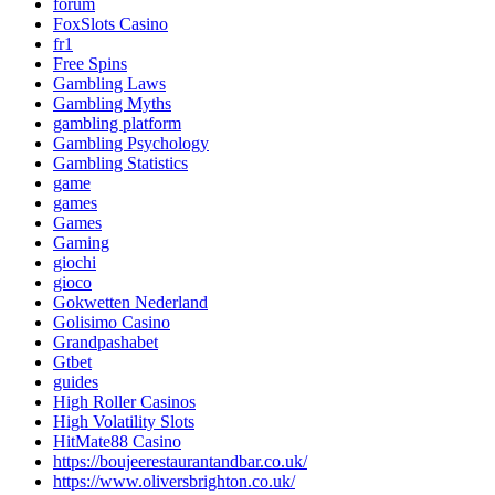
forum
FoxSlots Casino
fr1
Free Spins
Gambling Laws
Gambling Myths
gambling platform
Gambling Psychology
Gambling Statistics
game
games
Games
Gaming
giochi
gioco
Gokwetten Nederland
Golisimo Casino
Grandpashabet
Gtbet
guides
High Roller Casinos
High Volatility Slots
HitMate88 Casino
https://boujeerestaurantandbar.co.uk/
https://www.oliversbrighton.co.uk/