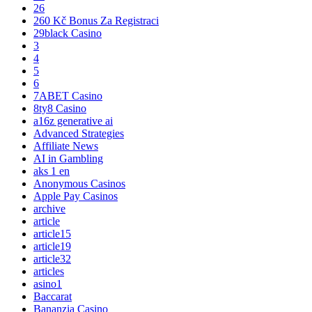
26
260 Kč Bonus Za Registraci
29black Casino
3
4
5
6
7ABET Casino
8ty8 Casino
a16z generative ai
Advanced Strategies
Affiliate News
AI in Gambling
aks 1 en
Anonymous Casinos
Apple Pay Casinos
archive
article
article15
article19
article32
articles
asino1
Baccarat
Bananzia Casino