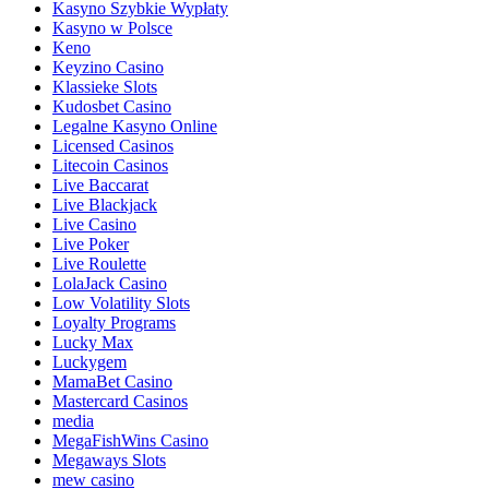
Kasyno Szybkie Wypłaty
Kasyno w Polsce
Keno
Keyzino Casino
Klassieke Slots
Kudosbet Casino
Legalne Kasyno Online
Licensed Casinos
Litecoin Casinos
Live Baccarat
Live Blackjack
Live Casino
Live Poker
Live Roulette
LolaJack Casino
Low Volatility Slots
Loyalty Programs
Lucky Max
Luckygem
MamaBet Casino
Mastercard Casinos
media
MegaFishWins Casino
Megaways Slots
mew casino