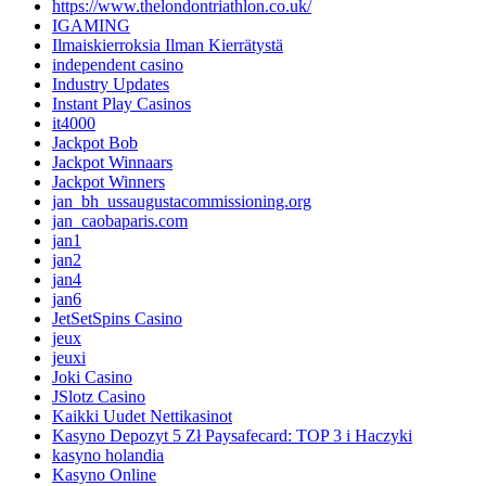
https://www.thelondontriathlon.co.uk/
IGAMING
Ilmaiskierroksia Ilman Kierrätystä
independent casino
Industry Updates
Instant Play Casinos
it4000
Jackpot Bob
Jackpot Winnaars
Jackpot Winners
jan_bh_ussaugustacommissioning.org
jan_caobaparis.com
jan1
jan2
jan4
jan6
JetSetSpins Casino
jeux
jeuxi
Joki Casino
JSlotz Casino
Kaikki Uudet Nettikasinot
Kasyno Depozyt 5 Zł Paysafecard: TOP 3 i Haczyki
kasyno holandia
Kasyno Online