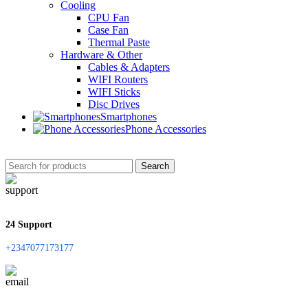
Cooling
CPU Fan
Case Fan
Thermal Paste
Hardware & Other
Cables & Adapters
WIFI Routers
WIFI Sticks
Disc Drives
Smartphones
Phone Accessories
Search
24 Support
+2347077173177