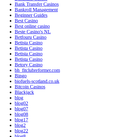
Bank Transfer Casinos
Bankroll Management
Beginner Guides
Best Casino
Best online casino
Beste Casino's NL
Betfouru Casino
Betista Casino
Betista Casino
Betista Casino
Betista Casino
Betory Casino
bh_fitclubreformer.com
Bingo
biofuels-scotland.co.uk
Bitcoin Casinos
Blackjack
blog
blog02
blog07
blog08
blog17
blog2
blog22
blog8