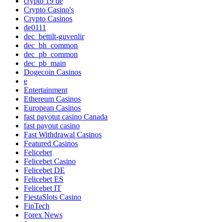
crypto 19 de
Crypto Casino's
Crypto Casinos
de0111
dec_bettilt-guvenlir
dec_bh_common
dec_pb_common
dec_pb_main
Dogecoin Casinos
e
Entertainment
Ethereum Casinos
European Casinos
fast payotut casino Canada
fast payout casino
Fast Withdrawal Casinos
Featured Casinos
Felicebet
Felicebet Casino
Felicebet DE
Felicebet ES
Felicebet IT
FiestaSlots Casino
FinTech
Forex News