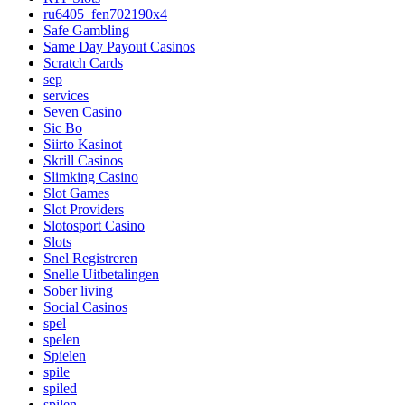
ru6405_fen702190x4
Safe Gambling
Same Day Payout Casinos
Scratch Cards
sep
services
Seven Casino
Sic Bo
Siirto Kasinot
Skrill Casinos
Slimking Casino
Slot Games
Slot Providers
Slotosport Casino
Slots
Snel Registreren
Snelle Uitbetalingen
Sober living
Social Casinos
spel
spelen
Spielen
spile
spiled
spilen