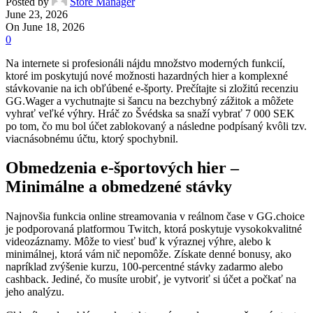
Posted by
Store Manager
June 23, 2026
On June 18, 2026
0
Na internete si profesionáli nájdu množstvo moderných funkcií,
ktoré im poskytujú nové možnosti hazardných hier a komplexné
stávkovanie na ich obľúbené e-športy. Prečítajte si zložitú recenziu
GG.Wager a vychutnajte si šancu na bezchybný zážitok a môžete
vyhrať veľké výhry. Hráč zo Švédska sa snaží vybrať 7 000 SEK
po tom, čo mu bol účet zablokovaný a následne podpísaný kvôli tzv.
viacnásobnému účtu, ktorý spochybnil.
Obmedzenia e-športových hier –
Minimálne a obmedzené stávky
Najnovšia funkcia online streamovania v reálnom čase v GG.choice
je podporovaná platformou Twitch, ktorá poskytuje vysokokvalitné
videozáznamy. Môže to viesť buď k výraznej výhre, alebo k
minimálnej, ktorá vám nič nepomôže. Získate denné bonusy, ako
napríklad zvýšenie kurzu, 100-percentné stávky zadarmo alebo
cashback. Jediné, čo musíte urobiť, je vytvoriť si účet a počkať na
jeho analýzu.