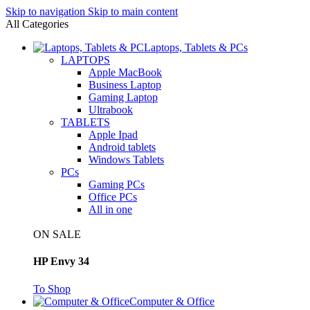
Skip to navigation
Skip to main content
All Categories
Laptops, Tablets & PCs
LAPTOPS
Apple MacBook
Business Laptop
Gaming Laptop
Ultrabook
TABLETS
Apple Ipad
Android tablets
Windows Tablets
PCs
Gaming PCs
Office PCs
All in one
ON SALE
HP Envy 34
To Shop
Computer & Office