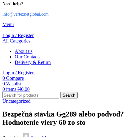
Need help?
info@vertexnetglobal.com
Menu
Login / Register
All Categories
About us
Our Contacts
Delivery & Return
Login / Register
0
Compare
0
Wishlist
0
items
₦
0.00
Search
Uncategorized
Bezpečná stávka Gg289 alebo podvod?
Hodnotenie viery 60 zo sto