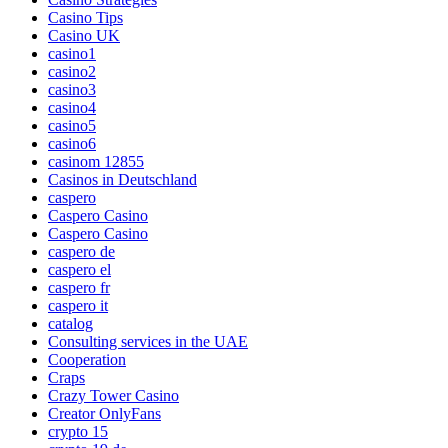
Casino Tips
Casino UK
casino1
casino2
casino3
casino4
casino5
casino6
casinom 12855
Casinos in Deutschland
caspero
Caspero Casino
Caspero Casino
caspero de
caspero el
caspero fr
caspero it
catalog
Consulting services in the UAE
Cooperation
Craps
Crazy Tower Сasino
Creator OnlyFans
crypto 15