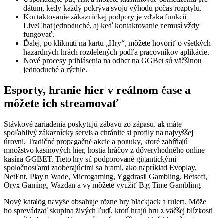
dátum, kedy každý pokrýva svoju výhodu počas rozptylu.
Kontaktovanie zákazníckej podpory je vďaka funkcii
LiveChat jednoduché, aj keď kontaktovanie nemusí vždy
fungovať.
Ďalej, po kliknutí na kartu „Hry“, môžete hovoriť o všetkých
hazardných hrách rozdelených podľa pracovníkov aplikácie.
Nové procesy prihlásenia na odber na GGBet sú väčšinou
jednoduché a rýchle.
Esporty, hranie hier v reálnom čase a
môžete ich streamovať
Stávkové zariadenia poskytujú zábavu zo zápasu, ak máte
spoľahlivý zákaznícky servis a chránite si profily na najvyššej
úrovni. Tradičné propagačné akcie a ponuky, ktoré zahŕňajú
množstvo kasínových hier, hostia hráčov z dôveryhodného online
kasína GGBET. Tieto hry sú podporované gigantickými
spoločnosťami zaoberajúcimi sa hrami, ako napríklad Evoplay,
NetEnt, Play'n Wade, Microgaming, Yggdrasil Gambling, Betsoft,
Oryx Gaming, Wazdan a vy môžete využiť Big Time Gambling.
Nový katalóg navyše obsahuje rôzne hry blackjack a ruleta. Môže
ho sprevádzať skupina živých ľudí, ktorí hrajú hru z väčšej blízkosti