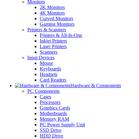
Monitors
2K Monitors
4K Monitors
Curved Monitors
Gaming Monitors
Printers & Scanners
Printers & All-In-One
Inkjet Printers
Laser Printers
Scanners
Input Devices
Mouse
Keyboards
Headsets
Card Readers
Hardware & Components
PC Components
Cases
Processors
Graphics Cards
Motherboards
Memory RAM
PC Power Supply Unit
SSD Drive
HDD Drive