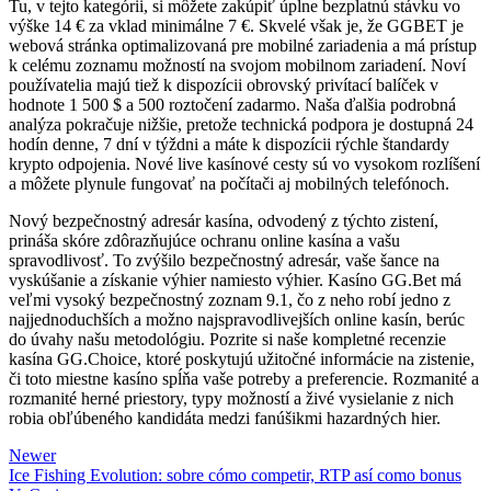
Tu, v tejto kategórii, si môžete zakúpiť úplne bezplatnú stávku vo
výške 14 € za vklad minimálne 7 €. Skvelé však je, že GGBET je
webová stránka optimalizovaná pre mobilné zariadenia a má prístup
k celému zoznamu možností na svojom mobilnom zariadení. Noví
používatelia majú tiež k dispozícii obrovský privítací balíček v
hodnote 1 500 $ a 500 roztočení zadarmo. Naša ďalšia podrobná
analýza pokračuje nižšie, pretože technická podpora je dostupná 24
hodín denne, 7 dní v týždni a máte k dispozícii rýchle štandardy
krypto odpojenia. Nové live kasínové cesty sú vo vysokom rozlíšení
a môžete plynule fungovať na počítači aj mobilných telefónoch.
Nový bezpečnostný adresár kasína, odvodený z týchto zistení,
prináša skóre zdôrazňujúce ochranu online kasína a vašu
spravodlivosť. To zvýšilo bezpečnostný adresár, vaše šance na
vyskúšanie a získanie výhier namiesto výhier. Kasíno GG.Bet má
veľmi vysoký bezpečnostný zoznam 9.1, čo z neho robí jedno z
najjednoduchších a možno najspravodlivejších online kasín, berúc
do úvahy našu metodológiu. Pozrite si naše kompletné recenzie
kasína GG.Choice, ktoré poskytujú užitočné informácie na zistenie,
či toto miestne kasíno spĺňa vaše potreby a preferencie. Rozmanité a
rozmanité herné priestory, typy možností a živé vysielanie z nich
robia obľúbeného kandidáta medzi fanúšikmi hazardných hier.
Newer
Ice Fishing Evolution: sobre cómo competir, RTP así­ como bonus