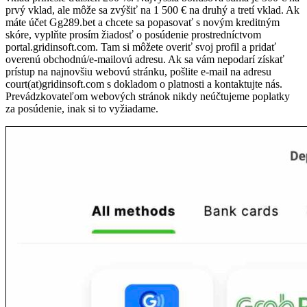
prvý vklad, ale môže sa zvýšiť na 1 500 € na druhý a tretí vklad. Ak
máte účet Gg289.bet a chcete sa popasovať s novým kreditným
skóre, vyplňte prosím žiadosť o posúdenie prostredníctvom
portal.gridinsoft.com. Tam si môžete overiť svoj profil a pridať
overenú obchodnú/e-mailovú adresu. Ak sa vám nepodarí získať
prístup na najnovšiu webovú stránku, pošlite e-mail na adresu
court(at)gridinsoft.com s dokladom o platnosti a kontaktujte nás.
Prevádzkovateľom webových stránok nikdy neúčtujeme poplatky
za posúdenie, inak si to vyžiadame.