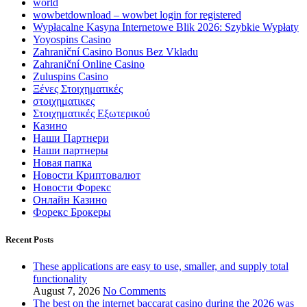
world
wowbetdownload – wowbet login for registered
Wypłacalne Kasyna Internetowe Blik 2026: Szybkie Wypłaty
Yoyospins Casino
Zahraniční Casino Bonus Bez Vkladu
Zahraniční Online Casino
Zuluspins Casino
Ξένες Στοιχηματικές
στοιχηματικες
Στοιχηματικές Εξωτερικού
Казино
Наши Партнери
Наши партнеры
Новая папка
Новости Криптовалют
Новости Форекс
Онлайн Казино
Форекс Брокеры
Recent Posts
These applications are easy to use, smaller, and supply total
functionality
August 7, 2026
No Comments
The best on the internet baccarat casino during the 2026 was