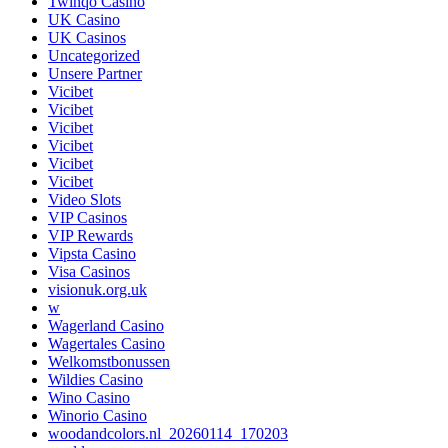
Twinqo Casino
UK Casino
UK Casinos
Uncategorized
Unsere Partner
Vicibet
Vicibet
Vicibet
Vicibet
Vicibet
Vicibet
Video Slots
VIP Casinos
VIP Rewards
Vipsta Casino
Visa Casinos
visionuk.org.uk
w
Wagerland Casino
Wagertales Casino
Welkomstbonussen
Wildies Casino
Wino Casino
Winorio Casino
woodandcolors.nl_20260114_170203