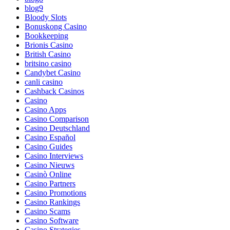
blog9
Bloody Slots
Bonuskong Casino
Bookkeeping
Brionis Casino
British Casino
britsino casino
Candybet Casino
canli casino
Cashback Casinos
Casino
Casino Apps
Casino Comparison
Casino Deutschland
Casino Español
Casino Guides
Casino Interviews
Casino Nieuws
Casinò Online
Casino Partners
Casino Promotions
Casino Rankings
Casino Scams
Casino Software
Casino Strategies