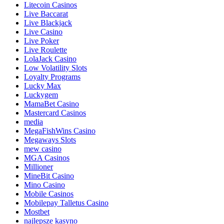
Litecoin Casinos
Live Baccarat
Live Blackjack
Live Casino
Live Poker
Live Roulette
LolaJack Casino
Low Volatility Slots
Loyalty Programs
Lucky Max
Luckygem
MamaBet Casino
Mastercard Casinos
media
MegaFishWins Casino
Megaways Slots
mew casino
MGA Casinos
Millioner
MineBit Casino
Mino Casino
Mobile Casinos
Mobilepay Talletus Casino
Mostbet
najlepsze kasyno