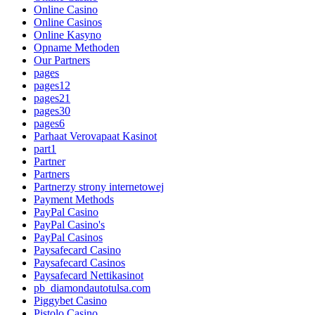
Online Casino
Online Casinos
Online Kasyno
Opname Methoden
Our Partners
pages
pages12
pages21
pages30
pages6
Parhaat Verovapaat Kasinot
part1
Partner
Partners
Partnerzy strony internetowej
Payment Methods
PayPal Casino
PayPal Casino's
PayPal Casinos
Paysafecard Casino
Paysafecard Casinos
Paysafecard Nettikasinot
pb_diamondautotulsa.com
Piggybet Casino
Pistolo Casino