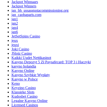
Jackpot Winnaars
Jackpot Winners
jan_bh_ussaugustacommissioning.org
jan_caobaparis.com
jan1
jan2
jan4
jan6
JetSetSpins Casino
jeux
jeuxi
Joki Casino
JSlotz Casino
Kaikki Uudet Nettikasinot
Kasyno Depozyt 5 Zł Paysafecard: TOP 3 i Haczyki
kasyno holandia
Kasyno Online
Kasyno Szybkie Wypłaty
Kasyno w Polsce
Keno
Keyzino Casino
Klassieke Slots
Kudosbet Casino
Legalne Kasyno Online
Licensed Casinos