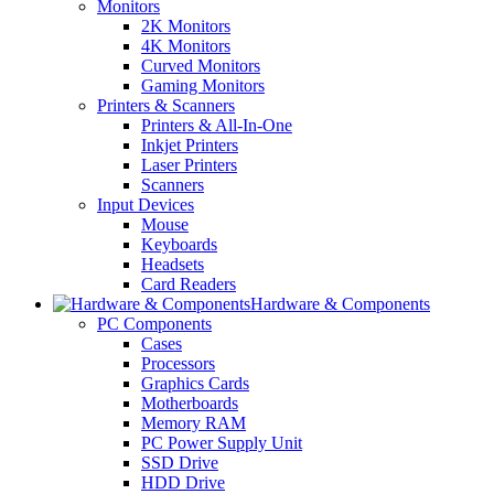
Monitors
2K Monitors
4K Monitors
Curved Monitors
Gaming Monitors
Printers & Scanners
Printers & All-In-One
Inkjet Printers
Laser Printers
Scanners
Input Devices
Mouse
Keyboards
Headsets
Card Readers
Hardware & Components
PC Components
Cases
Processors
Graphics Cards
Motherboards
Memory RAM
PC Power Supply Unit
SSD Drive
HDD Drive