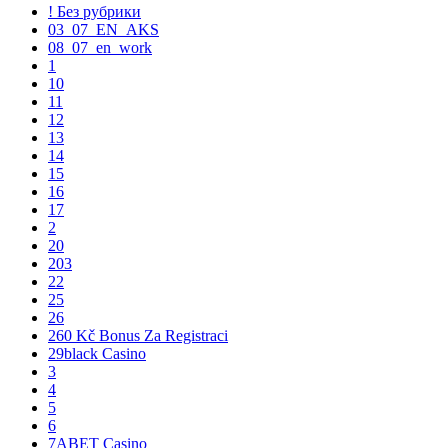
! Без рубрики
03_07_EN_AKS
08_07_en_work
1
10
11
12
13
14
15
16
17
2
20
203
22
25
26
260 Kč Bonus Za Registraci
29black Casino
3
4
5
6
7ABET Casino