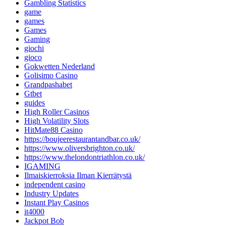
Gambling Statistics
game
games
Games
Gaming
giochi
gioco
Gokwetten Nederland
Golisimo Casino
Grandpashabet
Gtbet
guides
High Roller Casinos
High Volatility Slots
HitMate88 Casino
https://boujeerestaurantandbar.co.uk/
https://www.oliversbrighton.co.uk/
https://www.thelondontriathlon.co.uk/
IGAMING
Ilmaiskierroksia Ilman Kierrätystä
independent casino
Industry Updates
Instant Play Casinos
it4000
Jackpot Bob