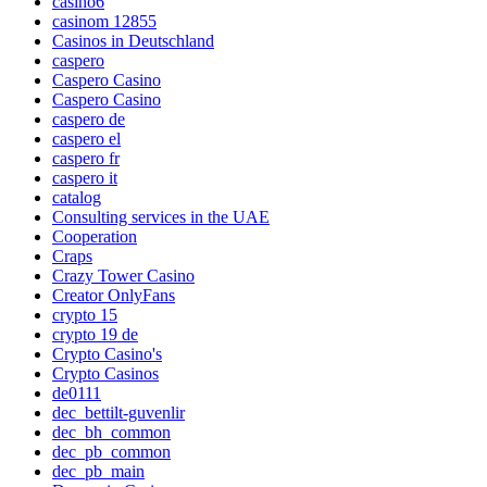
casino6
casinom 12855
Casinos in Deutschland
caspero
Caspero Casino
Caspero Casino
caspero de
caspero el
caspero fr
caspero it
catalog
Consulting services in the UAE
Cooperation
Craps
Crazy Tower Сasino
Creator OnlyFans
crypto 15
crypto 19 de
Crypto Casino's
Crypto Casinos
de0111
dec_bettilt-guvenlir
dec_bh_common
dec_pb_common
dec_pb_main