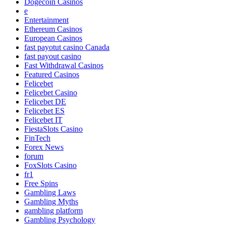
Dogecoin Casinos
e
Entertainment
Ethereum Casinos
European Casinos
fast payotut casino Canada
fast payout casino
Fast Withdrawal Casinos
Featured Casinos
Felicebet
Felicebet Casino
Felicebet DE
Felicebet ES
Felicebet IT
FiestaSlots Casino
FinTech
Forex News
forum
FoxSlots Casino
fr1
Free Spins
Gambling Laws
Gambling Myths
gambling platform
Gambling Psychology