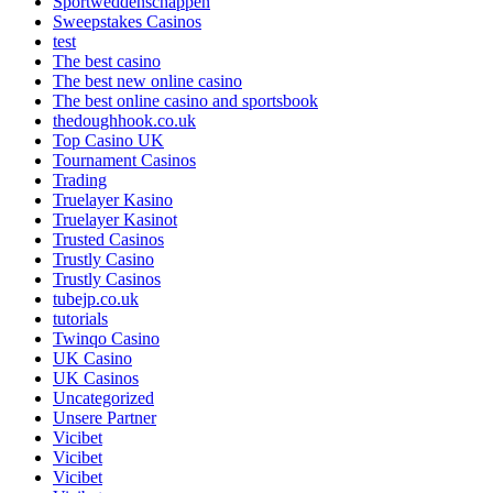
Sportweddenschappen
Sweepstakes Casinos
test
The best casino
The best new online casino
The best online casino and sportsbook
thedoughhook.co.uk
Top Casino UK
Tournament Casinos
Trading
Truelayer Kasino
Truelayer Kasinot
Trusted Casinos
Trustly Casino
Trustly Casinos
tubejp.co.uk
tutorials
Twinqo Casino
UK Casino
UK Casinos
Uncategorized
Unsere Partner
Vicibet
Vicibet
Vicibet