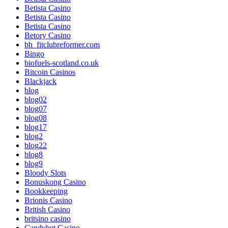
Betista Casino
Betista Casino
Betista Casino
Betory Casino
bh_fitclubreformer.com
Bingo
biofuels-scotland.co.uk
Bitcoin Casinos
Blackjack
blog
blog02
blog07
blog08
blog17
blog2
blog22
blog8
blog9
Bloody Slots
Bonuskong Casino
Bookkeeping
Brionis Casino
British Casino
britsino casino
Candybet Casino