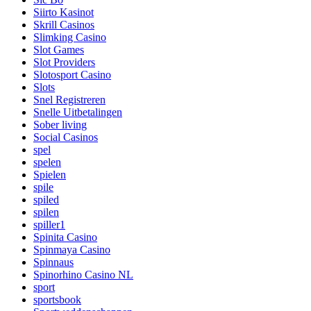
Siirto Kasinot
Skrill Casinos
Slimking Casino
Slot Games
Slot Providers
Slotosport Casino
Slots
Snel Registreren
Snelle Uitbetalingen
Sober living
Social Casinos
spel
spelen
Spielen
spile
spiled
spilen
spiller1
Spinita Casino
Spinmaya Casino
Spinnaus
Spinorhino Casino NL
sport
sportsbook