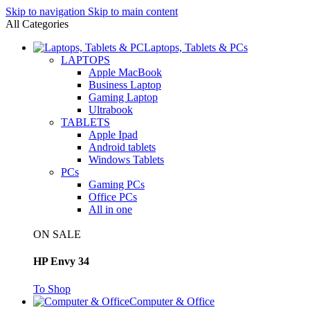
Skip to navigation
Skip to main content
All Categories
Laptops, Tablets & PCs
LAPTOPS
Apple MacBook
Business Laptop
Gaming Laptop
Ultrabook
TABLETS
Apple Ipad
Android tablets
Windows Tablets
PCs
Gaming PCs
Office PCs
All in one
ON SALE
HP Envy 34
To Shop
Computer & Office