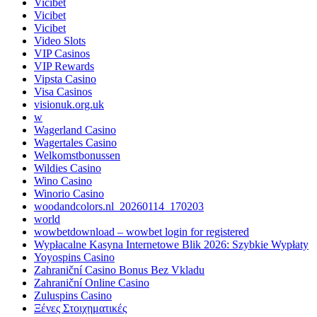
Vicibet
Vicibet
Vicibet
Video Slots
VIP Casinos
VIP Rewards
Vipsta Casino
Visa Casinos
visionuk.org.uk
w
Wagerland Casino
Wagertales Casino
Welkomstbonussen
Wildies Casino
Wino Casino
Winorio Casino
woodandcolors.nl_20260114_170203
world
wowbetdownload – wowbet login for registered
Wypłacalne Kasyna Internetowe Blik 2026: Szybkie Wypłaty
Yoyospins Casino
Zahraniční Casino Bonus Bez Vkladu
Zahraniční Online Casino
Zuluspins Casino
Ξένες Στοιχηματικές