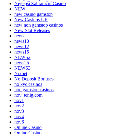
Nejlepší Zahraniční Casino
NEW
new casino gamstop
New Casinos UK
new non gamstop casinos
New Slot Releases
news
news10
news12
news15
NEWS2
news25
NEWS3
Nixbet
No Deposit Bonuses
no kyc casinos
non gamstop casinos
nov_tenig.com
nov1
nov2
nov3
nov4
nov6
Online Casino
Online Casino