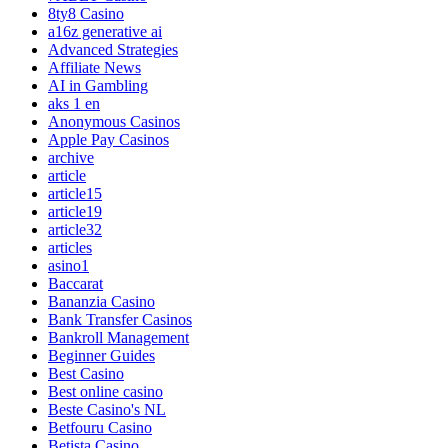
8ty8 Casino
a16z generative ai
Advanced Strategies
Affiliate News
AI in Gambling
aks 1 en
Anonymous Casinos
Apple Pay Casinos
archive
article
article15
article19
article32
articles
asino1
Baccarat
Bananzia Casino
Bank Transfer Casinos
Bankroll Management
Beginner Guides
Best Casino
Best online casino
Beste Casino's NL
Betfouru Casino
Betista Casino