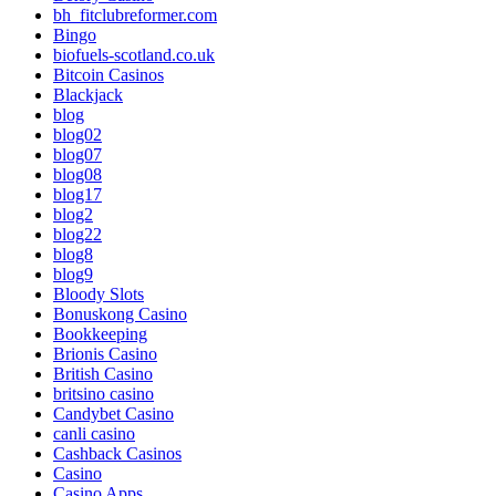
bh_fitclubreformer.com
Bingo
biofuels-scotland.co.uk
Bitcoin Casinos
Blackjack
blog
blog02
blog07
blog08
blog17
blog2
blog22
blog8
blog9
Bloody Slots
Bonuskong Casino
Bookkeeping
Brionis Casino
British Casino
britsino casino
Candybet Casino
canli casino
Cashback Casinos
Casino
Casino Apps