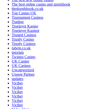
The best online casino and sportsbook
thedoughhook.co.uk
Top Casino UK
Tournament Casinos
Trading
Truelayer Kasino
Truelayer Kasinot
Trusted Casinos
Trustly Casino
Trustly Casinos
tubejp.co.uk
tutorials
Twinqo Casino
UK Casino
UK Casinos
Uncategorized
Unsere Partner
updates
Vicibet
Vicibet
Vicibet
Vicibet
Vicibet
Vicibet