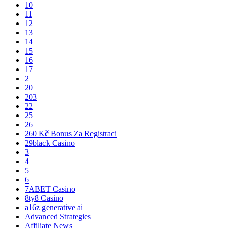
10
11
12
13
14
15
16
17
2
20
203
22
25
26
260 Kč Bonus Za Registraci
29black Casino
3
4
5
6
7ABET Casino
8ty8 Casino
a16z generative ai
Advanced Strategies
Affiliate News