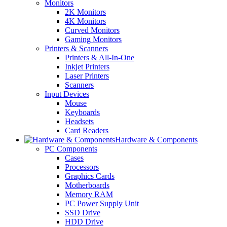
Monitors
2K Monitors
4K Monitors
Curved Monitors
Gaming Monitors
Printers & Scanners
Printers & All-In-One
Inkjet Printers
Laser Printers
Scanners
Input Devices
Mouse
Keyboards
Headsets
Card Readers
Hardware & Components
PC Components
Cases
Processors
Graphics Cards
Motherboards
Memory RAM
PC Power Supply Unit
SSD Drive
HDD Drive