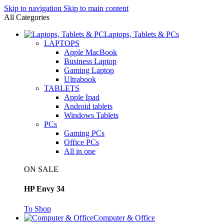
Skip to navigation
Skip to main content
All Categories
Laptops, Tablets & PCs
LAPTOPS
Apple MacBook
Business Laptop
Gaming Laptop
Ultrabook
TABLETS
Apple Ipad
Android tablets
Windows Tablets
PCs
Gaming PCs
Office PCs
All in one
ON SALE
HP Envy 34
To Shop
Computer & Office