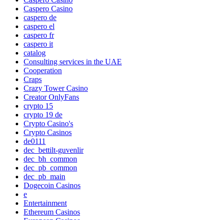
Caspero Casino
caspero de
caspero el
caspero fr
caspero it
catalog
Consulting services in the UAE
Cooperation
Craps
Crazy Tower Сasino
Creator OnlyFans
crypto 15
crypto 19 de
Crypto Casino's
Crypto Casinos
de0111
dec_bettilt-guvenlir
dec_bh_common
dec_pb_common
dec_pb_main
Dogecoin Casinos
e
Entertainment
Ethereum Casinos