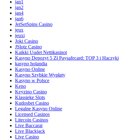
jan1
jan2
jan4
jan6
JetSetSpins Casino
jeux
jeuxi
Joki Casino
JSlotz Casino
Kaikki Uudet Nettikasinot
Kasyno Depozyt 5 Zł Paysafecard: TOP 3 i Haczyki
kasyno holandia
Kasyno Online
Kasyno Szybkie Wypłaty
Kasyno w Polsce
Keno
Keyzino Casino
Klassieke Slots
Kudosbet Casino
Legalne Kasyno Online
Licensed Casinos
Litecoin Casinos
Live Baccarat
Live Blackjack
Live Casino