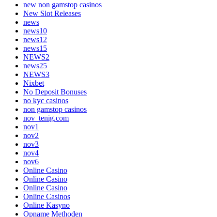
new non gamstop casinos
New Slot Releases
news
news10
news12
news15
NEWS2
news25
NEWS3
Nixbet
No Deposit Bonuses
no kyc casinos
non gamstop casinos
nov_tenig.com
nov1
nov2
nov3
nov4
nov6
Online Casino
Online Casino
Online Casino
Online Casinos
Online Kasyno
Opname Methoden