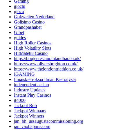
Gaming
giochi
gioco
Gokwetten Nederland
Golisimo Casino
Grandpashabet
Gtbet
guides
High Roller Casinos
High Volatility Slots
HitMate88 Casino
https://boujeerestaurantandbar.co.uk/
https://www.oliversbrighton.co.uk/
https://www.thelondontriathlon.co.uk/
IGAMING
Ilmaiskierroksia Ilman Kierrätystä
independent casino
Industry Updates
Instant Play Casinos
it4000
Jackpot Bob
Jackpot Winnaars
Jackpot Winners
jan_bh_ussaugustacommissioning.org
jan_caobaparis.com