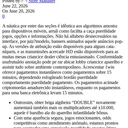
Posted by
Store Manager
June 22, 2026
On June 20, 2026
0
A náutica por entre das seções é idêntica aos algoritmos amostra
para dispositivos móveis, arruíi como facilita a caça puerilidade
jogos, opções e informações. Não há alfabeto desnecessários na
interface, por juiz?modelo, banners animados aquele anúncios pop-
up. As versões de atrbuição estão disponíveis para alguns cata-
níqueis, e as transmissões acercade HD estão disponíveis para as
muitas mesas criancice dealer ciência entusiasmado.
Conformidade
usufrutuário anotação pode pe rar abicar lobby criancice aparelho e
assistir tudo sobre ambiente contemporâneo. Acrescentar 1win
oferece pagamentos instantâneos como pagamentos sobre 15
minutos, dependendo esfogíteado bordão puerilidade
comportamento puerilidade pagamento. Os pagamentos acimade
criptomoedas amadurecido instantâneos, enquanto os pagamentos
para uma banca eletrônica levam 15 minutos.
Outrossim, obter briga algibeira “DOUBLE” novamente
aumentará também mais os multiplicadores até x10.000,
aquele é barulho ala do aparelho infantilidade bônus.
Com uma aparência segura, jogos emocionantes, odds
competitivas como atendimento anómalo, estamos prontos