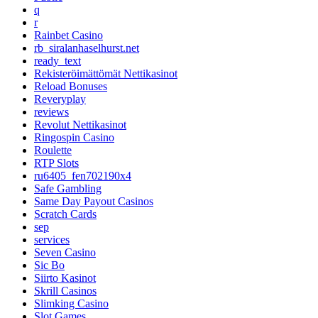
q
r
Rainbet Casino
rb_siralanhaselhurst.net
ready_text
Rekisteröimättömät Nettikasinot
Reload Bonuses
Reveryplay
reviews
Revolut Nettikasinot
Ringospin Casino
Roulette
RTP Slots
ru6405_fen702190x4
Safe Gambling
Same Day Payout Casinos
Scratch Cards
sep
services
Seven Casino
Sic Bo
Siirto Kasinot
Skrill Casinos
Slimking Casino
Slot Games