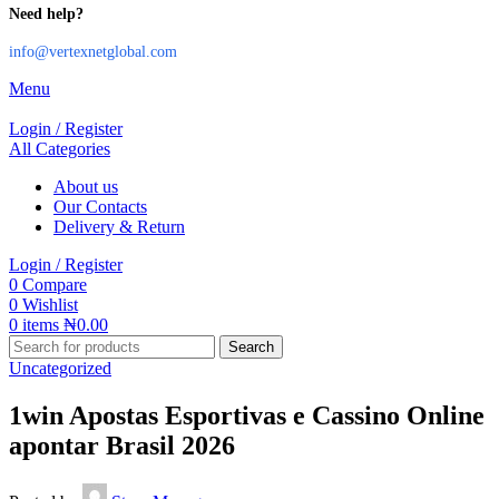
Need help?
info@vertexnetglobal.com
Menu
Login / Register
All Categories
About us
Our Contacts
Delivery & Return
Login / Register
0
Compare
0
Wishlist
0
items
₦
0.00
Search
Uncategorized
1win Apostas Esportivas e Cassino Online
apontar Brasil 2026