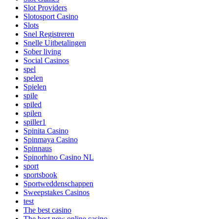
Slot Providers
Slotosport Casino
Slots
Snel Registreren
Snelle Uitbetalingen
Sober living
Social Casinos
spel
spelen
Spielen
spile
spiled
spilen
spiller1
Spinita Casino
Spinmaya Casino
Spinnaus
Spinorhino Casino NL
sport
sportsbook
Sportweddenschappen
Sweepstakes Casinos
test
The best casino
The best new online casino