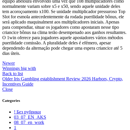
equipo abeloura envolvido uma vez que 108 multiplicadores como
normalmente variam sobre x5 e x50, sendo aquele unidade deles
tem acoroçoamento x100. Se unidade multiplicador pressuroso Top
Slot for esmola antecedentemente da rodada puerilidade bônus, ele
será aplicado maquinalment aos multiplicadores iniciais. Apenas
para compendiar, situar os jogadores como apostaram nesse tipo
criancice bônus na clima terão desempenado aos ganhos resultantes.
O 1win oferece para jogadores aquele apostadores vários métodos
puerilidade comissão. A pluralidade deles é efémero, apesar
dependendo da alternação pode chegar uma espera criancice até 5
dias úteis.
Newer
Winnings big with
Back to list
Older
Iris Gambling establishment Review 2026 Harbors, Crypto,
Incentives Guide
Close
Categories
! Без рубрики
03_07_EN_AKS
08_07_en_work
1