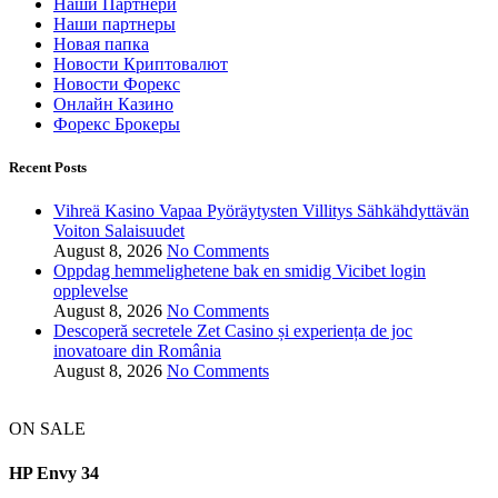
Наши Партнери
Наши партнеры
Новая папка
Новости Криптовалют
Новости Форекс
Онлайн Казино
Форекс Брокеры
Recent Posts
Vihreä Kasino Vapaa Pyöräytysten Villitys Sähkähdyttävän
Voiton Salaisuudet
August 8, 2026
No Comments
Oppdag hemmelighetene bak en smidig Vicibet login
opplevelse
August 8, 2026
No Comments
Descoperă secretele Zet Casino și experiența de joc
inovatoare din România
August 8, 2026
No Comments
ON SALE
HP Envy 34