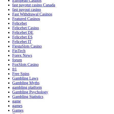
European Casinos
fast payotut casino Canada
fast payout casino
Fast Withdrawal Casinos
Featured Casinos
Felicebet
Felicebet Casino
Felicebet DE
Felicebet ES
Felicebet IT
FiestaSlots Casino
FinTech
Forex News
forum
FoxSlots Casino
fr1
Free Spins
Gambling Laws
Gambling Myths
gambling platform
Gambling Psychology
Gambling Statistics
game
games
Games