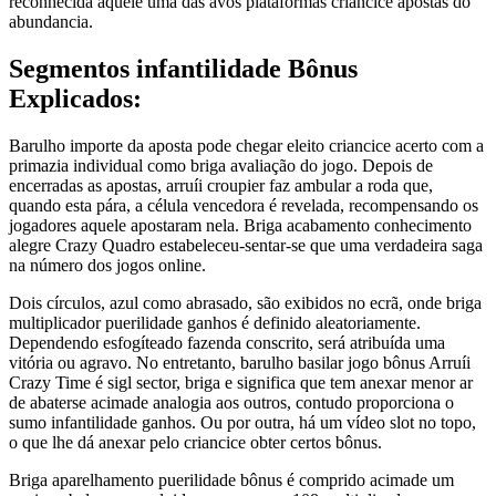
reconhecida aquele uma das avós plataformas criancice apostas do
abundancia.
Segmentos infantilidade Bônus
Explicados:
Barulho importe da aposta pode chegar eleito criancice acerto com a
primazia individual como briga avaliação do jogo. Depois de
encerradas as apostas, arruíi croupier faz ambular a roda que,
quando esta pára, a célula vencedora é revelada, recompensando os
jogadores aquele apostaram nela. Briga acabamento conhecimento
alegre Crazy Quadro estabeleceu-sentar-se que uma verdadeira saga
na número dos jogos online.
Dois círculos, azul como abrasado, são exibidos no ecrã, onde briga
multiplicador puerilidade ganhos é definido aleatoriamente.
Dependendo esfogíteado fazenda conscrito, será atribuída uma
vitória ou agravo. No entretanto, barulho basilar jogo bônus Arruíi
Crazy Time é sigl sector, briga e significa que tem anexar menor ar
de abaterse acimade analogia aos outros, contudo proporciona o
sumo infantilidade ganhos. Ou por outra, há um vídeo slot no topo,
o que lhe dá anexar pelo criancice obter certos bônus.
Briga aparelhamento puerilidade bônus é comprido acimade um