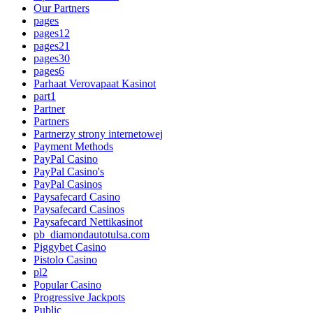
Our Partners
pages
pages12
pages21
pages30
pages6
Parhaat Verovapaat Kasinot
part1
Partner
Partners
Partnerzy strony internetowej
Payment Methods
PayPal Casino
PayPal Casino's
PayPal Casinos
Paysafecard Casino
Paysafecard Casinos
Paysafecard Nettikasinot
pb_diamondautotulsa.com
Piggybet Casino
Pistolo Casino
pl2
Popular Casino
Progressive Jackpots
Public