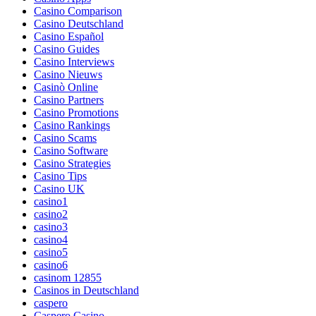
Casino Comparison
Casino Deutschland
Casino Español
Casino Guides
Casino Interviews
Casino Nieuws
Casinò Online
Casino Partners
Casino Promotions
Casino Rankings
Casino Scams
Casino Software
Casino Strategies
Casino Tips
Casino UK
casino1
casino2
casino3
casino4
casino5
casino6
casinom 12855
Casinos in Deutschland
caspero
Caspero Casino