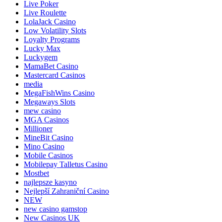
Live Poker
Live Roulette
LolaJack Casino
Low Volatility Slots
Loyalty Programs
Lucky Max
Luckygem
MamaBet Casino
Mastercard Casinos
media
MegaFishWins Casino
Megaways Slots
mew casino
MGA Casinos
Millioner
MineBit Casino
Mino Casino
Mobile Casinos
Mobilepay Talletus Casino
Mostbet
najlepsze kasyno
Nejlepší Zahraniční Casino
NEW
new casino gamstop
New Casinos UK