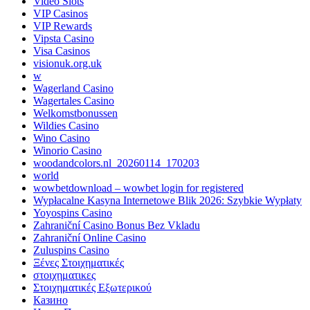
Video Slots
VIP Casinos
VIP Rewards
Vipsta Casino
Visa Casinos
visionuk.org.uk
w
Wagerland Casino
Wagertales Casino
Welkomstbonussen
Wildies Casino
Wino Casino
Winorio Casino
woodandcolors.nl_20260114_170203
world
wowbetdownload – wowbet login for registered
Wypłacalne Kasyna Internetowe Blik 2026: Szybkie Wypłaty
Yoyospins Casino
Zahraniční Casino Bonus Bez Vkladu
Zahraniční Online Casino
Zuluspins Casino
Ξένες Στοιχηματικές
στοιχηματικες
Στοιχηματικές Εξωτερικού
Казино