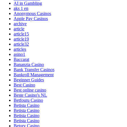
AI in Gambling
aks 1 en
Anonymous Casinos
Apple Pay Casinos
archive
article
article15
article19
article32
articles
asino1
Baccarat
Bananzia Casino
Bank Transfer Casinos
Bankroll Management
Beginner Guides
Best Casino
Best online casino
Beste Casino's NL
Betfouru Casino
Betista Casino
Betista Casino
Betista Casino
Betista Casino
Betory Casino